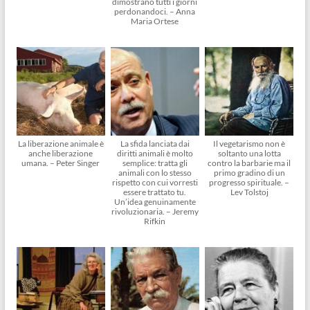
dimostrano tutti i giorni
perdonandoci. – Anna
Maria Ortese
La liberazione animale è
La sfida lanciata dai
Il vegetarismo non è
anche liberazione
diritti animali è molto
soltanto una lotta
umana. – Peter Singer
semplice: tratta gli
contro la barbarie ma il
animali con lo stesso
primo gradino di un
rispetto con cui vorresti
progresso spirituale. –
essere trattato tu.
Lev Tolstoj
Un’idea genuinamente
rivoluzionaria. – Jeremy
Rifkin