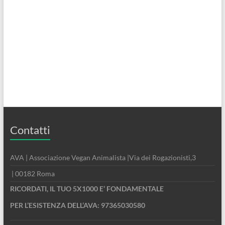
Contatti
AVA | Associazione Vegan Animalista |Via dei Rogazionisti,3
| 00182 Roma
RICORDATI, IL TUO 5X1000 E’ FONDAMENTALE
PER L’ESISTENZA DELL’AVA: 97365030580