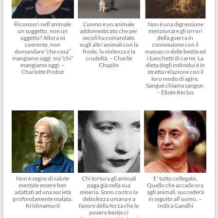
Riconosci nell’animale
L’uomo è un animale
Non è una digressione
un soggetto, non un
addomesticato che per
menzionare gli orrori
oggetto? Allora sii
secoli ha comandato
della guerra in
coerente, non
sugli altri animali con la
connessione con il
domandare “che cosa”
frode, la violenza e la
massacro delle bestie ed
mangiamo oggi, ma “chi”
crudeltà. – Charlie
i banchetti di carne. La
mangiamo oggi. –
Chaplin
dieta degli individui è in
Charlotte Probst
stretta relazione con il
loro modo di agire.
Sangue chiama sangue.
– Elisée Reclus
Non è segno di salute
Chi tortura gli animali
E’ tutto collegato.
mentale essere ben
paga già nella sua
Quello che accade ora
adattati ad una società
miseria. Sono contro la
agli animali, succederà
profondamente malata.
debolezza umana e a
in seguito all’uomo. –
Krishnamurti
favore della forza che le
Indira Gandhi
povere bestie ci