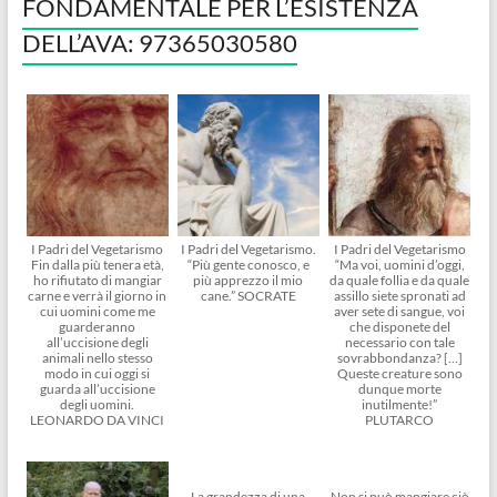
FONDAMENTALE PER L’ESISTENZA
DELL’AVA: 97365030580
I Padri del Vegetarismo
I Padri del Vegetarismo.
I Padri del Vegetarismo
Fin dalla più tenera età,
“Più gente conosco, e
“Ma voi, uomini d’oggi,
ho rifiutato di mangiar
più apprezzo il mio
da quale follia e da quale
carne e verrà il giorno in
cane.” SOCRATE
assillo siete spronati ad
cui uomini come me
aver sete di sangue, voi
guarderanno
che disponete del
all’uccisione degli
necessario con tale
animali nello stesso
sovrabbondanza? […]
modo in cui oggi si
Queste creature sono
guarda all’uccisione
dunque morte
degli uomini.
inutilmente!”
LEONARDO DA VINCI
PLUTARCO
La grandezza di una
Non si può mangiare ciò