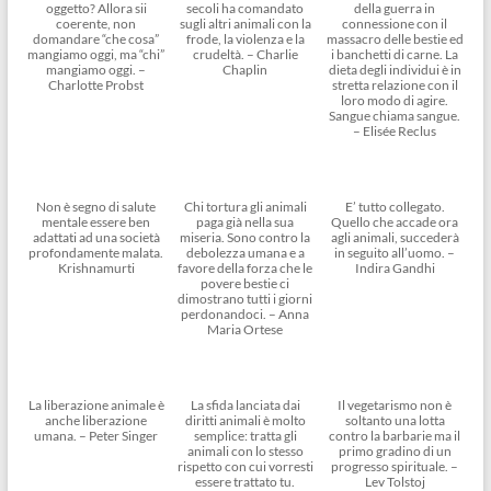
oggetto? Allora sii
secoli ha comandato
della guerra in
coerente, non
sugli altri animali con la
connessione con il
domandare “che cosa”
frode, la violenza e la
massacro delle bestie ed
mangiamo oggi, ma “chi”
crudeltà. – Charlie
i banchetti di carne. La
mangiamo oggi. –
Chaplin
dieta degli individui è in
Charlotte Probst
stretta relazione con il
loro modo di agire.
Sangue chiama sangue.
– Elisée Reclus
Non è segno di salute
Chi tortura gli animali
E’ tutto collegato.
mentale essere ben
paga già nella sua
Quello che accade ora
adattati ad una società
miseria. Sono contro la
agli animali, succederà
profondamente malata.
debolezza umana e a
in seguito all’uomo. –
Krishnamurti
favore della forza che le
Indira Gandhi
povere bestie ci
dimostrano tutti i giorni
perdonandoci. – Anna
Maria Ortese
La liberazione animale è
La sfida lanciata dai
Il vegetarismo non è
anche liberazione
diritti animali è molto
soltanto una lotta
umana. – Peter Singer
semplice: tratta gli
contro la barbarie ma il
animali con lo stesso
primo gradino di un
rispetto con cui vorresti
progresso spirituale. –
essere trattato tu.
Lev Tolstoj