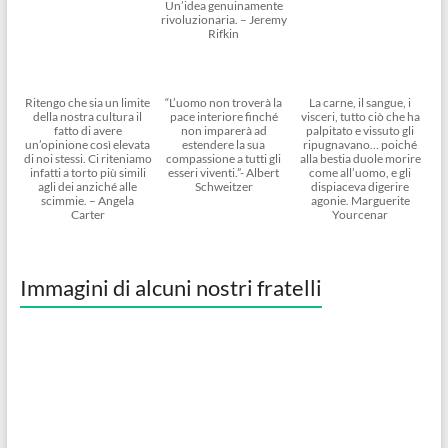
Un’idea genuinamente
rivoluzionaria. – Jeremy
Rifkin
Ritengo che sia un limite
“L’uomo non troverà la
La carne, il sangue, i
della nostra cultura il
pace interiore finché
visceri, tutto ciò che ha
fatto di avere
non imparerà ad
palpitato e vissuto gli
un’opinione così elevata
estendere la sua
ripugnavano… poiché
di noi stessi. Ci riteniamo
compassione a tutti gli
alla bestia duole morire
infatti a torto più simili
esseri viventi.”- Albert
come all’uomo, e gli
agli dei anziché alle
Schweitzer
dispiaceva digerire
scimmie. – Angela
agonie. Marguerite
Carter
Yourcenar
Immagini di alcuni nostri fratelli