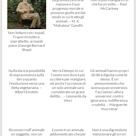
nazione e il suo
che ha un volto. – Paul
progresso morale si
McCartney
possono giudicare dal
modo in cui tratta gli
animali. – M. K.
“Mahatma” Gandhi
Non lottare con i maiali.
Ti sporchi tutto e,
soprattutto, ai maiali
piace.(George Bernard
Shaw)
Nulla darà la possibilità
Verrà il tempo in cui
Gli animali hanno propri
di sopravvivenza sulla
l’uomo non dovrà più
diritti e dignità come te
terra quanto
uccidere per mangiare,
stesso. È un
l’evoluzione verso una
ed anche l’uccisione di
ammonimento che
dieta vegetariana. –
un solo animale sarà
suona quasi sovversivo.
Albert Einstein
considerato un grave
Facciamoci allora
delitto… – Leonardo da
sovversivi: contro
Vinci
ignoranza, indifferenza,
crudeltà. – Marguerite
Yourcenar
Riconosci nell’animale
L’uomo è un animale
Non è una digressione
un soggetto, non un
addomesticato che per
menzionare gli orrori