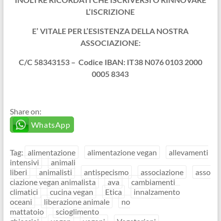
L’ISCRIZIONE
E’ VITALE PER L’ESISTENZA DELLA NOSTRA
ASSOCIAZIONE:
C/C 58343153 –
Codice IBAN: IT38 N076 0103 2000
0005 8343
Share on:
WhatsApp
Tag:
alimentazione
alimentazione vegan
allevamenti
intensivi
animali
liberi
animalisti
antispecismo
associazione
asso
ciazione vegan animalista
ava
cambiamenti
climatici
cucina vegan
Etica
innalzamento
oceani
liberazione animale
no
mattatoio
scioglimento