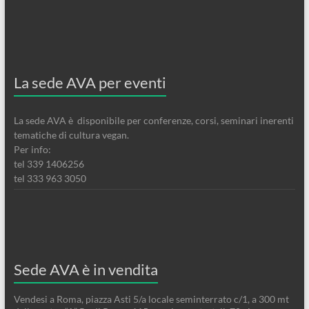
La sede AVA per eventi
La sede AVA è disponibile per conferenze, corsi, seminari inerenti
tematiche di cultura vegan.
Per info:
tel 339 1406256
tel 333 963 3050
Sede AVA è in vendita
Vendesi a Roma, piazza Asti 5/a locale seminterrato c/1, a 300 mt