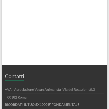
Contatti
AVA | Associazione Vegan Animalista |Via dei Rogazionisti,3
| 00182 Roma
RICORDATI, IL TUO 5X1000 E’ FONDAMENTALE