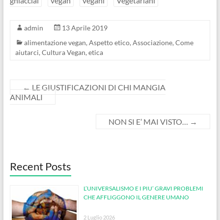
ghiacciai
vegan
vegani
Vegetariani
admin
13 Aprile 2019
alimentazione vegan
,
Aspetto etico
,
Associazione
,
Come
aiutarci
,
Cultura Vegan
,
etica
←
LE GIUSTIFICAZIONI DI CHI MANGIA
ANIMALI
NON SI E’ MAI VISTO…
→
Recent Posts
L’UNIVERSALISMO E I PIU’ GRAVI PROBLEMI
CHE AFFLIGGONO IL GENERE UMANO
2 Luglio 2026