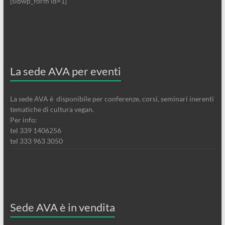
[sibwp_form id=1]
La sede AVA per eventi
La sede AVA è disponibile per conferenze, corsi, seminari inerenti
tematiche di cultura vegan.
Per info:
tel 339 1406256
tel 333 963 3050
Sede AVA è in vendita