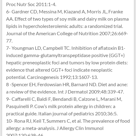
Proc Nutr Soc 2011:1-4.
6- Gardner CD, Messina M, Kiazand A, Morris JL, Franke
AA. Effect of two types of soy milk and dairy milk on plasma
lipids in hypercholesterolemic adults: a randomized trial.
Journal of the American College of Nutrition 2007;26:669-
77.
7- Youngman LD, Campbell TC. Inhibition of aflatoxin B1-
induced gamma-glutamyltranspeptida
se positive (GGT+)
hepatic preneoplastic foci and tumors by low protein diets:
evidence that altered GGT+ foci indicate neoplastic
potential. Carcinogenesis 1992;13:1607-13.
8 -Spencer EH, Ferdowsian HR, Barnard ND. Diet and acne:
a review of the evidence. Int J Dermatol 2009;48:339-47.
9- Caffarelli C, Baldi F, Bendandi B, Calzone L, Marani M,
Pasquinelli P. Cow’s milk protein allergy in children: a
practical guide. Italian journal of pediatrics 2010;36:5.
10- Rona RJ, Keil T, Summers C, et al. The prevalence of food
allergy: a meta-analysis. J Allergy Clin Immunol
2007;120:638-46.