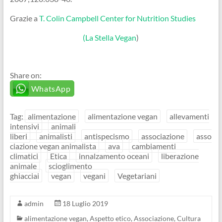
Grazie a
T. Colin Campbell Center for Nutrition Studies
(La Stella Vegan
)
Share on:
WhatsApp
Tag:
alimentazione
alimentazione vegan
allevamenti
intensivi
animali
liberi
animalisti
antispecismo
associazione
asso
ciazione vegan animalista
ava
cambiamenti
climatici
Etica
innalzamento oceani
liberazione
animale
scioglimento
ghiacciai
vegan
vegani
Vegetariani
admin
18 Luglio 2019
alimentazione vegan
,
Aspetto etico
,
Associazione
,
Cultura