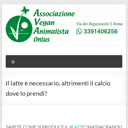
Salta
al
contenuto
AVA
Associazione Vegan Animalista
Menu
Il latte è necessario, altrimenti il calcio
dove lo prendi?
SAPETE COME SI PRODUCE IL
#LATTE
? MASSACRANDO