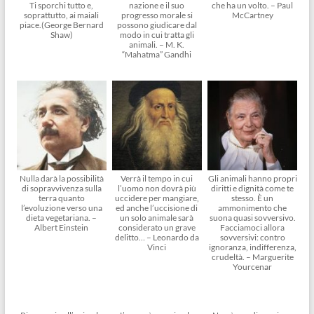
Ti sporchi tutto e,
nazione e il suo
che ha un volto. – Paul
soprattutto, ai maiali
progresso morale si
McCartney
piace.(George Bernard
possono giudicare dal
Shaw)
modo in cui tratta gli
animali. – M. K.
“Mahatma” Gandhi
Nulla darà la possibilità
Verrà il tempo in cui
Gli animali hanno propri
di sopravvivenza sulla
l’uomo non dovrà più
diritti e dignità come te
terra quanto
uccidere per mangiare,
stesso. È un
l’evoluzione verso una
ed anche l’uccisione di
ammonimento che
dieta vegetariana. –
un solo animale sarà
suona quasi sovversivo.
Albert Einstein
considerato un grave
Facciamoci allora
delitto… – Leonardo da
sovversivi: contro
Vinci
ignoranza, indifferenza,
crudeltà. – Marguerite
Yourcenar