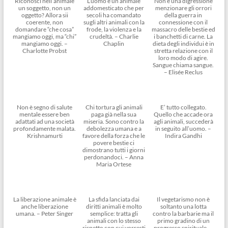
Riconosci nell’animale
L’uomo è un animale
Non è una digressione
un soggetto, non un
addomesticato che per
menzionare gli orrori
oggetto? Allora sii
secoli ha comandato
della guerra in
coerente, non
sugli altri animali con la
connessione con il
domandare “che cosa”
frode, la violenza e la
massacro delle bestie ed
mangiamo oggi, ma “chi”
crudeltà. – Charlie
i banchetti di carne. La
mangiamo oggi. –
Chaplin
dieta degli individui è in
Charlotte Probst
stretta relazione con il
loro modo di agire.
Sangue chiama sangue.
– Elisée Reclus
Non è segno di salute
Chi tortura gli animali
E’ tutto collegato.
mentale essere ben
paga già nella sua
Quello che accade ora
adattati ad una società
miseria. Sono contro la
agli animali, succederà
profondamente malata.
debolezza umana e a
in seguito all’uomo. –
Krishnamurti
favore della forza che le
Indira Gandhi
povere bestie ci
dimostrano tutti i giorni
perdonandoci. – Anna
Maria Ortese
La liberazione animale è
La sfida lanciata dai
Il vegetarismo non è
anche liberazione
diritti animali è molto
soltanto una lotta
umana. – Peter Singer
semplice: tratta gli
contro la barbarie ma il
animali con lo stesso
primo gradino di un
rispetto con cui vorresti
progresso spirituale. –