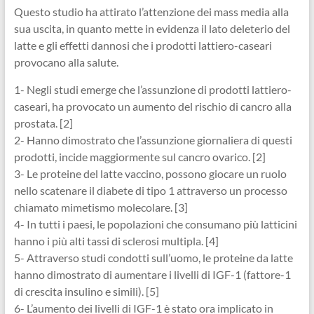
Questo studio ha attirato l’attenzione dei mass media alla
su
a uscita, in quanto mette in evidenza il lato deleterio del
latte e gli effetti dannosi che i prodotti lattiero-caseari
provocano alla salute.
1- Negli studi emerge che l’assunzione di prodotti lattiero-
caseari, ha provocato un aumento del rischio di cancro alla
prostata. [2]
2- Hanno dimostrato che l’assunzione giornaliera di questi
prodotti, incide maggiormente sul cancro ovarico. [2]
3- Le proteine del latte vaccino, possono giocare un ruolo
nello scatenare il diabete di tipo 1 attraverso un processo
chiamato mimetismo molecolare. [3]
4- In tutti i paesi, le popolazioni che consumano più latticini
hanno i più alti tassi di sclerosi multipla. [4]
5- Attraverso studi condotti sull’uomo, le proteine da latte
hanno dimostrato di aumentare i livelli di IGF-1 (fattore-1
di crescita insulino e simili). [5]
6- L’aumento dei livelli di IGF-1 è stato ora implicato in