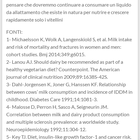
pensare che dovremmo continuare a consumare un liquido
da allattamento che esiste in natura per nutrire e crescere
rapidamente solo i vitellini
FONTI:
1- Michaelsson K, Wolk A, Langenskiold S, et al. Milk intake
and risk of mortality and fractures in women and men:
cohort studies. Bmj 2014;349:g6015.
2- Lanou AJ. Should dairy be recommended as part of a
healthy vegetarian diet? Counterpoint. The American
journal of clinical nutrition 2009;89:1638S-42S.
3- Dahl-Jorgensen K, Joner G, Hanssen KF. Relationship
between cows’ milk consumption and incidence of IDDM in
childhood. Diabetes Care 1991;14:1081-3.
4- Malosse D, Perron H, Sasco A, Seigneurin JM.
Correlation between milk and dairy product consumption
and multiple sclerosis prevalence: a worldwide study.
Neuroepidemiology 1992;11:304-12.
5- Key TJ. Diet, insulin-like growth factor-1 and cancer risk.