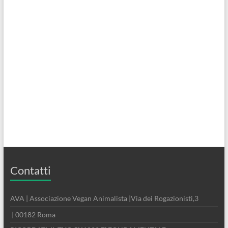
Contatti
AVA | Associazione Vegan Animalista |Via dei Rogazionisti,3
| 00182 Roma