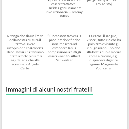
essere trattato tu.
Lev Tolstoj
Un’idea genuinamente
rivoluzionaria. – Jeremy
Rifkin
Ritengo che sia un limite
“L’uomo non troverà la
La carne, il sangue, i
della nostra cultura il
pace interiore finché
visceri, tutto ciò che ha
fatto di avere
non imparerà ad
palpitato e vissuto gli
un’opinione così elevata
estendere la sua
ripugnavano… poiché
di noi stessi. Ci riteniamo
compassione a tutti gli
alla bestia duole morire
infatti a torto più simili
esseri viventi.”- Albert
come all’uomo, e gli
agli dei anziché alle
Schweitzer
dispiaceva digerire
scimmie. – Angela
agonie. Marguerite
Carter
Yourcenar
Immagini di alcuni nostri fratelli