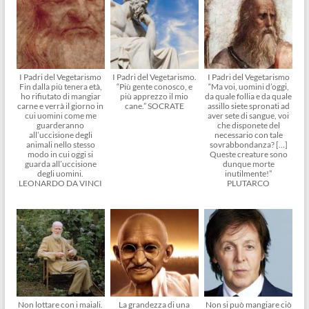
I Padri del Vegetarismo
I Padri del Vegetarismo.
I Padri del Vegetarismo
Fin dalla più tenera età,
“Più gente conosco, e
“Ma voi, uomini d’oggi,
ho rifiutato di mangiar
più apprezzo il mio
da quale follia e da quale
carne e verrà il giorno in
cane.” SOCRATE
assillo siete spronati ad
cui uomini come me
aver sete di sangue, voi
guarderanno
che disponete del
all’uccisione degli
necessario con tale
animali nello stesso
sovrabbondanza? […]
modo in cui oggi si
Queste creature sono
guarda all’uccisione
dunque morte
degli uomini.
inutilmente!”
LEONARDO DA VINCI
PLUTARCO
Non lottare con i maiali.
La grandezza di una
Non si può mangiare ciò