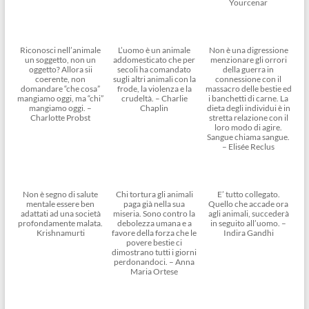
Yourcenar
Riconosci nell’animale
L’uomo è un animale
Non è una digressione
un soggetto, non un
addomesticato che per
menzionare gli orrori
oggetto? Allora sii
secoli ha comandato
della guerra in
coerente, non
sugli altri animali con la
connessione con il
domandare “che cosa”
frode, la violenza e la
massacro delle bestie ed
mangiamo oggi, ma “chi”
crudeltà. – Charlie
i banchetti di carne. La
mangiamo oggi. –
Chaplin
dieta degli individui è in
Charlotte Probst
stretta relazione con il
loro modo di agire.
Sangue chiama sangue.
– Elisée Reclus
Non è segno di salute
Chi tortura gli animali
E’ tutto collegato.
mentale essere ben
paga già nella sua
Quello che accade ora
adattati ad una società
miseria. Sono contro la
agli animali, succederà
profondamente malata.
debolezza umana e a
in seguito all’uomo. –
Krishnamurti
favore della forza che le
Indira Gandhi
povere bestie ci
dimostrano tutti i giorni
perdonandoci. – Anna
Maria Ortese