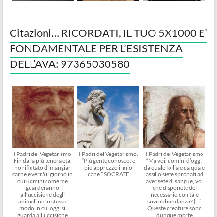
Citazioni… RICORDATI, IL TUO 5X1000 E’
FONDAMENTALE PER L’ESISTENZA
DELL’AVA: 97365030580
I Padri del Vegetarismo
I Padri del Vegetarismo.
I Padri del Vegetarismo
Fin dalla più tenera età,
“Più gente conosco, e
“Ma voi, uomini d’oggi,
ho rifiutato di mangiar
più apprezzo il mio
da quale follia e da quale
carne e verrà il giorno in
cane.” SOCRATE
assillo siete spronati ad
cui uomini come me
aver sete di sangue, voi
guarderanno
che disponete del
all’uccisione degli
necessario con tale
animali nello stesso
sovrabbondanza? […]
modo in cui oggi si
Queste creature sono
guarda all’uccisione
dunque morte