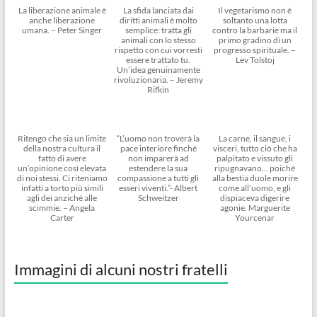
La liberazione animale è
La sfida lanciata dai
Il vegetarismo non è
anche liberazione
diritti animali è molto
soltanto una lotta
umana. – Peter Singer
semplice: tratta gli
contro la barbarie ma il
animali con lo stesso
primo gradino di un
rispetto con cui vorresti
progresso spirituale. –
essere trattato tu.
Lev Tolstoj
Un’idea genuinamente
rivoluzionaria. – Jeremy
Rifkin
Ritengo che sia un limite
“L’uomo non troverà la
La carne, il sangue, i
della nostra cultura il
pace interiore finché
visceri, tutto ciò che ha
fatto di avere
non imparerà ad
palpitato e vissuto gli
un’opinione così elevata
estendere la sua
ripugnavano… poiché
di noi stessi. Ci riteniamo
compassione a tutti gli
alla bestia duole morire
infatti a torto più simili
esseri viventi.”- Albert
come all’uomo, e gli
agli dei anziché alle
Schweitzer
dispiaceva digerire
scimmie. – Angela
agonie. Marguerite
Carter
Yourcenar
Immagini di alcuni nostri fratelli