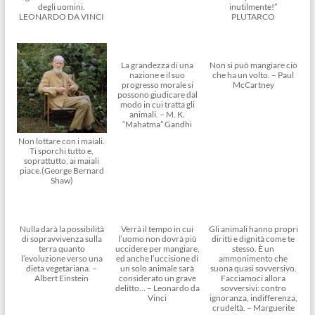
degli uomini.
inutilmente!”
LEONARDO DA VINCI
PLUTARCO
La grandezza di una
Non si può mangiare ciò
nazione e il suo
che ha un volto. – Paul
progresso morale si
McCartney
possono giudicare dal
modo in cui tratta gli
animali. – M. K.
“Mahatma” Gandhi
Non lottare con i maiali.
Ti sporchi tutto e,
soprattutto, ai maiali
piace.(George Bernard
Shaw)
Nulla darà la possibilità
Verrà il tempo in cui
Gli animali hanno propri
di sopravvivenza sulla
l’uomo non dovrà più
diritti e dignità come te
terra quanto
uccidere per mangiare,
stesso. È un
l’evoluzione verso una
ed anche l’uccisione di
ammonimento che
dieta vegetariana. –
un solo animale sarà
suona quasi sovversivo.
Albert Einstein
considerato un grave
Facciamoci allora
delitto… – Leonardo da
sovversivi: contro
Vinci
ignoranza, indifferenza,
crudeltà. – Marguerite