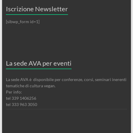
Iscrizione Newsletter
[sibwp_form id=1]
La sede AVA per eventi
La sede AVA è disponibile per conferenze, corsi, seminari inerenti
tematiche di cultura vegan.
Per info:
tel 339 1406256
tel 333 963 3050