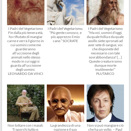
I Padri del Vegetarismo
I Padri del Vegetarismo.
I Padri del Vegetarismo
Fin dalla più tenera età,
“Più gente conosco, e
“Ma voi, uomini d’oggi,
ho rifiutato di mangiar
più apprezzo il mio
da quale follia e da quale
carne e verrà il giorno in
cane.” SOCRATE
assillo siete spronati ad
cui uomini come me
aver sete di sangue, voi
guarderanno
che disponete del
all’uccisione degli
necessario con tale
animali nello stesso
sovrabbondanza? […]
modo in cui oggi si
Queste creature sono
guarda all’uccisione
dunque morte
degli uomini.
inutilmente!”
LEONARDO DA VINCI
PLUTARCO
Non lottare con i maiali.
La grandezza di una
Non si può mangiare ciò
Ti sporchi tutto e,
nazione e il suo
che ha un volto. – Paul