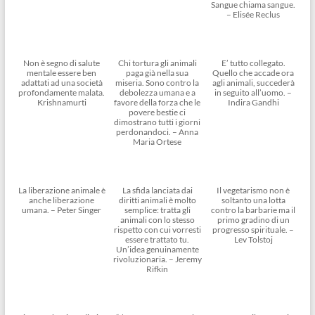
Sangue chiama sangue.
– Elisée Reclus
Non è segno di salute
Chi tortura gli animali
E’ tutto collegato.
mentale essere ben
paga già nella sua
Quello che accade ora
adattati ad una società
miseria. Sono contro la
agli animali, succederà
profondamente malata.
debolezza umana e a
in seguito all’uomo. –
Krishnamurti
favore della forza che le
Indira Gandhi
povere bestie ci
dimostrano tutti i giorni
perdonandoci. – Anna
Maria Ortese
La liberazione animale è
La sfida lanciata dai
Il vegetarismo non è
anche liberazione
diritti animali è molto
soltanto una lotta
umana. – Peter Singer
semplice: tratta gli
contro la barbarie ma il
animali con lo stesso
primo gradino di un
rispetto con cui vorresti
progresso spirituale. –
essere trattato tu.
Lev Tolstoj
Un’idea genuinamente
rivoluzionaria. – Jeremy
Rifkin