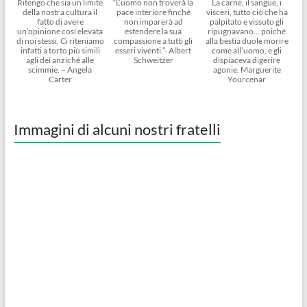
Ritengo che sia un limite
“L’uomo non troverà la
La carne, il sangue, i
della nostra cultura il
pace interiore finché
visceri, tutto ciò che ha
fatto di avere
non imparerà ad
palpitato e vissuto gli
un’opinione così elevata
estendere la sua
ripugnavano… poiché
di noi stessi. Ci riteniamo
compassione a tutti gli
alla bestia duole morire
infatti a torto più simili
esseri viventi.”- Albert
come all’uomo, e gli
agli dei anziché alle
Schweitzer
dispiaceva digerire
scimmie. – Angela
agonie. Marguerite
Carter
Yourcenar
Immagini di alcuni nostri fratelli