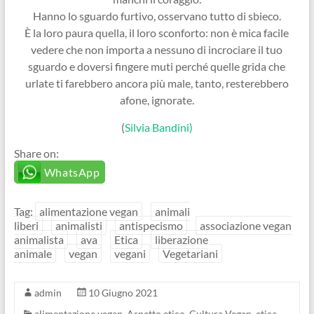
Hanno lo sguardo furtivo, osservano tutto di sbieco.
È la loro paura quella, il loro sconforto: non è mica facile
vedere che non importa a nessuno di incrociare il tuo
sguardo e doversi fingere muti perché quelle grida che
urlate ti farebbero ancora più male, tanto, resterebbero
afone, ignorate.
(
Silvia Bandini)
Share on:
WhatsApp
Tag:
alimentazione vegan
animali
liberi
animalisti
antispecismo
associazione vegan
animalista
ava
Etica
liberazione
animale
vegan
vegani
Vegetariani
admin
10 Giugno 2021
alimentazione vegan
,
Aspetto etico
,
Cultura Vegan
,
etica