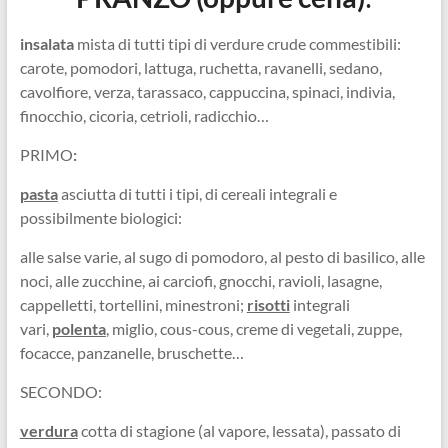
insalata
mista di tutti tipi di verdure crude commestibili:
carote, pomodori, lattuga, ruchetta, ravanelli, sedano,
cavolfiore, verza, tarassaco, cappuccina, spinaci, indivia,
finocchio, cicoria, cetrioli, radicchio…
PRIMO
:
pasta
asciutta di tutti i tipi, di cereali integrali e
possibilmente biologici:
alle salse varie, al sugo di pomodoro, al pesto di basilico, alle
noci, alle zucchine, ai carciofi, gnocchi, ravioli, lasagne,
cappelletti, tortellini, minestroni;
risotti
integrali
vari,
polenta
, miglio, cous-cous, creme di vegetali, zuppe,
focacce, panzanelle, bruschette…
SECONDO:
verdura
cotta di stagione (al vapore, lessata), passato di