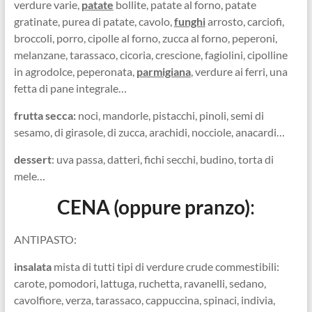
verdure varie,
patate
bollite, patate al forno, patate
gratinate, purea di patate, cavolo,
funghi
arrosto, carciofi,
broccoli, porro, cipolle al forno, zucca al forno, peperoni,
melanzane, tarassaco, cicoria, crescione, fagiolini, cipolline
in agrodolce, peperonata,
parmigiana
, verdure ai ferri, una
fetta di pane integrale…
frutta secca:
noci, mandorle, pistacchi, pinoli, semi di
sesamo, di girasole, di zucca, arachidi, nocciole, anacardi…
dessert
: uva passa, datteri, fichi secchi, budino, torta di
mele…
CENA (oppure pranzo)
:
ANTIPASTO:
insalata
mista di tutti tipi di verdure crude commestibili:
carote, pomodori, lattuga, ruchetta, ravanelli, sedano,
cavolfiore, verza, tarassaco, cappuccina, spinaci, indivia,