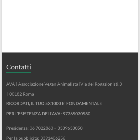
Contatti
AVA | Associazione Vegan Animalista |Via dei Rogazionisti,3
| 00182 Roma
RICORDATI, IL TUO 5X1000 E’ FONDAMENTALE
PER L’ESISTENZA DELL’AVA: 97365030580
Presidenza: 06 7022863 – 3339633050
Per la pubblicità: 3391406256