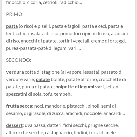
finocchio, cicoria, cetrioli, radicchio…
PRIMO:
pasta
(o riso) e piselli, pasta e fagioli, pasta e ceci, pasta e
lenticchie, insalata di riso, pomodori ripieni di riso, arancini
di riso, gnocchi di patate, tortini vegetali, creme di ortaggi,
purea-passata-patè di legumi vari,…
SECONDO:
verdura
cotta di stagione (al vapore, lessata), passato di
verdure varie,
patate
bollite, patate al forno, crocchette di
patate, purea di patate,
polpette di legumi vari
, seitan,
spezzatini di soia, tofu, tempeh..
frutta secca
:
noci, mandorle, pistacchi, pinoli, semi di
sesamo, di girasole, di zucca, arachidi, nocciole, anacardi…
dessert
: uva passa, datteri, fichi secchi, prugne secche,
albicocche secche, castagnaccio, budini, torta di mele…