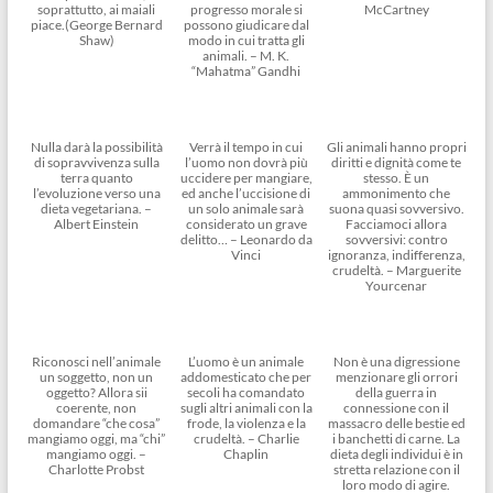
soprattutto, ai maiali
progresso morale si
McCartney
piace.(George Bernard
possono giudicare dal
Shaw)
modo in cui tratta gli
animali. – M. K.
“Mahatma” Gandhi
Nulla darà la possibilità
Verrà il tempo in cui
Gli animali hanno propri
di sopravvivenza sulla
l’uomo non dovrà più
diritti e dignità come te
terra quanto
uccidere per mangiare,
stesso. È un
l’evoluzione verso una
ed anche l’uccisione di
ammonimento che
dieta vegetariana. –
un solo animale sarà
suona quasi sovversivo.
Albert Einstein
considerato un grave
Facciamoci allora
delitto… – Leonardo da
sovversivi: contro
Vinci
ignoranza, indifferenza,
crudeltà. – Marguerite
Yourcenar
Riconosci nell’animale
L’uomo è un animale
Non è una digressione
un soggetto, non un
addomesticato che per
menzionare gli orrori
oggetto? Allora sii
secoli ha comandato
della guerra in
coerente, non
sugli altri animali con la
connessione con il
domandare “che cosa”
frode, la violenza e la
massacro delle bestie ed
mangiamo oggi, ma “chi”
crudeltà. – Charlie
i banchetti di carne. La
mangiamo oggi. –
Chaplin
dieta degli individui è in
Charlotte Probst
stretta relazione con il
loro modo di agire.