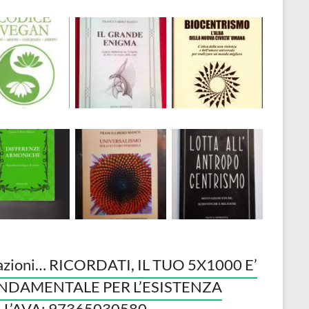
azioni… RICORDATI, IL TUO 5X1000 E’
NDAMENTALE PER L’ESISTENZA
LL’AVA: 97365030580