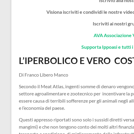
Iscriviti alla nos
Visiona iscriviti e condividi le nostre vi
Iscriviti ai nostri 
AVA Associazione 
Supporta Ippoasi e tutti i 
L’IPERBOLICO E VERO CO
Di Franco Libero Manco
Secondo il Meat Atlas, ingenti somme di denaro vengono v
settore agroalimentare e zootecnico per incentivare la pr
essere causa di terribili sofferenze per gli animali negli 
e l’economia del paese.
Questi appresso riportati sono solo i sussidi diretti versa
mangimi) e che non tengono conto dei molti altri finanzia
trasporto e spedizione, di miglioramento delle infrastrut