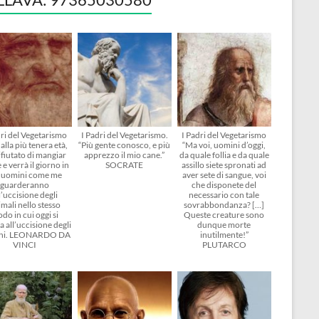
dri del Vegetarismo
I Padri del Vegetarismo.
I Padri del Vegetarismo
alla più tenera età,
“Più gente conosco, e più
“Ma voi, uomini d’oggi,
ifiutato di mangiar
apprezzo il mio cane.”
da quale follia e da quale
 e verrà il giorno in
SOCRATE
assillo siete spronati ad
i uomini come me
aver sete di sangue, voi
guarderanno
che disponete del
l’uccisione degli
necessario con tale
mali nello stesso
sovrabbondanza? […]
do in cui oggi si
Queste creature sono
 all’uccisione degli
dunque morte
ni. LEONARDO DA
inutilmente!”
VINCI
PLUTARCO