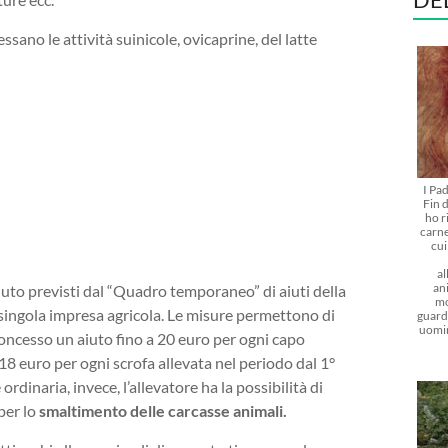
ssano le attività suinicole, ovicaprine, del latte
I Pa
Fin d
ho r
carne
cu
al
ani
aiuto previsti dal “Quadro temporaneo” di aiuti della
mo
ingola impresa agricola. Le misure permettono di
guarda
uomi
è concesso un aiuto fino a 20 euro per ogni capo
8 euro per ogni scrofa allevata nel periodo dal 1°
dinaria, invece, l’allevatore ha la possibilità di
per lo
smaltimento delle carcasse animali.