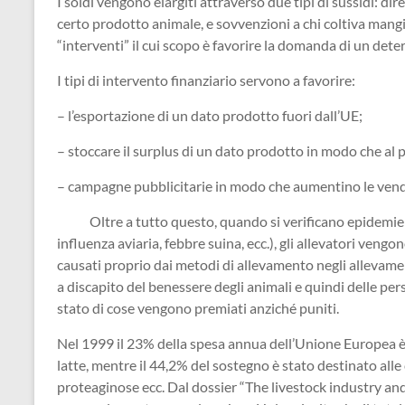
I soldi vengono elargiti attraverso due tipi di sussidi: dire
certo prodotto animale, e sovvenzioni a chi coltiva mangim
“interventi” il cui scopo è favorire la domanda di un de
I tipi di intervento finanziario servono a favorire:
– l’esportazione di un dato prodotto fuori dall’UE;
– stoccare il surplus di un dato prodotto in modo che al
– campagne pubblicitarie in modo che aumentino le vendi
Oltre a tutto questo, quando si verificano epidemie o a
influenza aviaria, febbre suina, ecc.), gli allevatori ven
causati proprio dai metodi di allevamento negli allevamen
a discapito del benessere degli animali e quindi delle p
stato di cose vengono premiati anziché puniti.
Nel 1999 il 23% della spesa annua dell’Unione Europea è s
latte, mentre il 44,2% del sostegno è stato destinato alle 
proteaginose ecc. Dal dossier “The livestock industry an