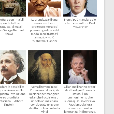
ottare con i maiali.
La grandezza di una
Non si può mangiare ciò
 sporchi tutto e,
nazione e il suo
che ha un volto. – Paul
rattutto, ai maiali
progresso morale si
McCartney
e.(George Bernard
possono giudicare dal
Shaw)
modo in cui tratta gli
animali. – M. K.
“Mahatma” Gandhi
 darà la possibilità
Verrà il tempo in cui
Gli animali hanno propri
opravvivenza sulla
l’uomo non dovrà più
diritti e dignità come te
 quanto l’evoluzione
uccidere per mangiare,
stesso. È un
verso una dieta
ed anche l’uccisione di
ammonimento che
etariana. – Albert
un solo animale sarà
suona quasi sovversivo.
Einstein
considerato un grave
Facciamoci allora
delitto… – Leonardo da
sovversivi: contro
Vinci
ignoranza, indifferenza,