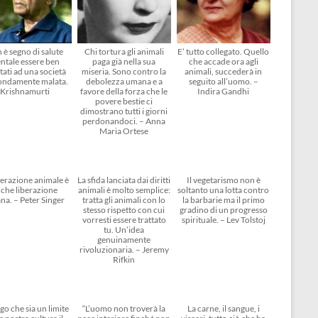
 è segno di salute
Chi tortura gli animali
E’ tutto collegato. Quello
ntale essere ben
paga già nella sua
che accade ora agli
tati ad una società
miseria. Sono contro la
animali, succederà in
ondamente malata.
debolezza umana e a
seguito all’uomo. –
Krishnamurti
favore della forza che le
Indira Gandhi
povere bestie ci
dimostrano tutti i giorni
perdonandoci. – Anna
Maria Ortese
berazione animale è
La sfida lanciata dai diritti
Il vegetarismo non è
che liberazione
animali è molto semplice:
soltanto una lotta contro
na. – Peter Singer
tratta gli animali con lo
la barbarie ma il primo
stesso rispetto con cui
gradino di un progresso
vorresti essere trattato
spirituale. – Lev Tolstoj
tu. Un’idea
genuinamente
rivoluzionaria. – Jeremy
Rifkin
go che sia un limite
“L’uomo non troverà la
La carne, il sangue, i