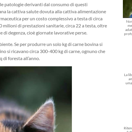
e le patologie derivanti dal consumo di questi
iana la cattiva salute dovuta alla cattiva alimentazione
 farmaceutica per un costo complessivo a testa di circa
Non
milioni di prestazioni sanitarie, circa 22 a testa, oltre
me
adat
ate di degenza, cioè giornate lavorative perse.
prof
biente. Se per produrre un solo kg di carne bovina si
ino si ricavano circa 300-400 kg di carne, ognuno che
 di foresta all’anno.
La li
an
uma
Riten