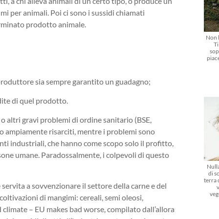
tti, a chi alleva animali di un certo tipo, o produce un
i per animali. Poi ci sono i sussidi chiamati
terminato prodotto animale.
Non l
Ti
sop
piac
 produttore sia sempre garantito un guadagno;
te di quel prodotto.
ltri gravi problemi di ordine sanitario (BSE,
gono ampiamente risarciti, mentre i problemi sono
ti industriali, che hanno come scopo solo il profitto,
ersone umane. Paradossalmente, i colpevoli di questo
Nulla
di s
terra
ervita a sovvenzionare il settore della carne e del
veg
coltivazioni di mangimi: cereali, semi oleosi,
d climate – EU makes bad worse, compilato dall’allora