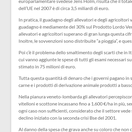
europarlamentare svedese Jens Holm, risulta che il totale 
dell’UE nel 2007 è di circa 3,5 miliardi di euro.
In pratica, il guadagno degli allevatori e degli agricoltori 
guadagno è mediamente del 30% sul Prodotto Lordo Vend
allevatori e agricoltori superano di gran lunga questa cifra
Inoltre, le sovvenzioni sono distribuite “a pioggia”, e que
Poi c’è il problema dello smaltimento degli scarti che in Ita
cui vanno aggiunte le spese di tutti gli esami necessari su t
stimato in 75 milioni di euro.
Tutta questa quantità di denaro che i governi pagano in su
carne e i prodotti di derivazione animale prodotti a basso 
Nella pianura veneto-lombarda gli allevatori percepisco
vitelloni e scottone incassano fino a 1.600 €/ha in più, s
ogni caso non sufficienti, considerato che il settore ve
declino iniziato con la seconda crisi Bse del 2001.
Al danno della spesa che grava anche su coloro che non