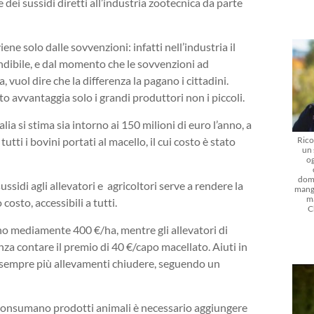
dei sussidi diretti all’industria zootecnica da parte
viene solo dalle sovvenzioni: infatti nell’industria il
ibile, e dal momento che le sovvenzioni ad
, vuol dire che la differenza la pagano i cittadini.
sto avvantaggia solo i grandi produttori non i piccoli.
lia si stima sia intorno ai 150 milioni di euro l’anno, a
Rico
utti i bovini portati al macello, il cui costo è stato
un 
og
dom
ssidi agli allevatori e agricoltori serve a rendere la
mangi
m
costo, accessibili a tutti.
C
no mediamente 400 €/ha, mentre gli allevatori di
enza contare il premio di 40 €/capo macellato. Aiuti in
de sempre più allevamenti chiudere, seguendo un
 consumano prodotti animali è necessario aggiungere