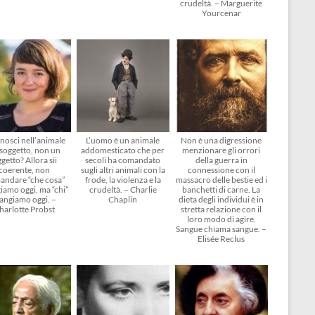
crudeltà. – Marguerite
Yourcenar
nosci nell’animale
L’uomo è un animale
Non è una digressione
soggetto, non un
addomesticato che per
menzionare gli orrori
getto? Allora sii
secoli ha comandato
della guerra in
coerente, non
sugli altri animali con la
connessione con il
andare “che cosa”
frode, la violenza e la
massacro delle bestie ed i
amo oggi, ma “chi”
crudeltà. – Charlie
banchetti di carne. La
angiamo oggi. –
Chaplin
dieta degli individui è in
harlotte Probst
stretta relazione con il
loro modo di agire.
Sangue chiama sangue. –
Elisée Reclus