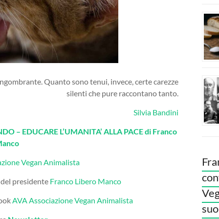
sì ingombrante. Quanto sono tenui, invece, certe carezze
silenti che pure raccontano tanto.
Silvia Bandini
O – EDUCARE L’UMANITA’ ALLA PACE di Franco
Manco
Fra
azione Vegan Animalista
con
 del presidente
Franco Libero Manco
Veg
book
AVA Associazione Vegan Animalista
suoi