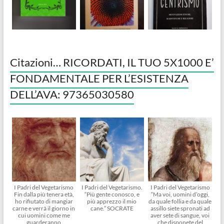
Citazioni… RICORDATI, IL TUO 5X1000 E’
FONDAMENTALE PER L’ESISTENZA
DELL’AVA: 97365030580
I Padri del Vegetarismo
I Padri del Vegetarismo.
I Padri del Vegetarismo
Fin dalla più tenera età,
“Più gente conosco, e
“Ma voi, uomini d’oggi,
ho rifiutato di mangiar
più apprezzo il mio
da quale follia e da quale
carne e verrà il giorno in
cane.” SOCRATE
assillo siete spronati ad
cui uomini come me
aver sete di sangue, voi
guarderanno
che disponete del