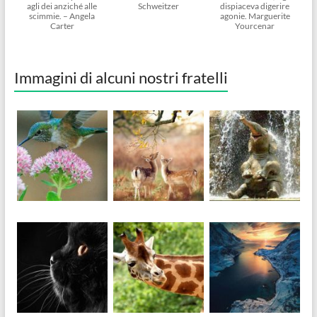
agli dei anziché alle
Schweitzer
dispiaceva digerire
scimmie. – Angela
agonie. Marguerite
Carter
Yourcenar
Immagini di alcuni nostri fratelli