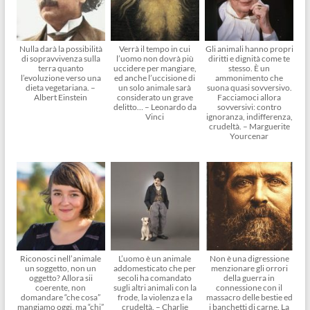
Nulla darà la possibilità
Verrà il tempo in cui
Gli animali hanno propri
di sopravvivenza sulla
l’uomo non dovrà più
diritti e dignità come te
terra quanto
uccidere per mangiare,
stesso. È un
l’evoluzione verso una
ed anche l’uccisione di
ammonimento che
dieta vegetariana. –
un solo animale sarà
suona quasi sovversivo.
Albert Einstein
considerato un grave
Facciamoci allora
delitto… – Leonardo da
sovversivi: contro
Vinci
ignoranza, indifferenza,
crudeltà. – Marguerite
Yourcenar
Riconosci nell’animale
L’uomo è un animale
Non è una digressione
un soggetto, non un
addomesticato che per
menzionare gli orrori
oggetto? Allora sii
secoli ha comandato
della guerra in
coerente, non
sugli altri animali con la
connessione con il
domandare “che cosa”
frode, la violenza e la
massacro delle bestie ed
mangiamo oggi, ma “chi”
crudeltà. – Charlie
i banchetti di carne. La