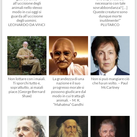
all’uccisione degli
necessario con tale
animali nello stesso
sovrabbondanza? […]
modo in cui oggi si
Queste creature sono
guarda all’uccisione
dunque morte
degli uomini.
inutilmente!”
LEONARDO DA VINCI
PLUTARCO
Non lottare con i maiali.
La grandezza di una
Non si può mangiare ciò
Ti sporchi tutto e,
nazione e il suo
che ha un volto. – Paul
soprattutto, ai maiali
progresso morale si
McCartney
piace.(George Bernard
possono giudicare dal
Shaw)
modo in cui tratta gli
animali. – M. K.
“Mahatma” Gandhi