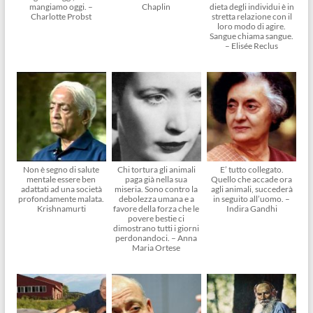
mangiamo oggi. –
Chaplin
dieta degli individui è in
Charlotte Probst
stretta relazione con il
loro modo di agire.
Sangue chiama sangue.
– Elisée Reclus
Non è segno di salute
Chi tortura gli animali
E’ tutto collegato.
mentale essere ben
paga già nella sua
Quello che accade ora
adattati ad una società
miseria. Sono contro la
agli animali, succederà
profondamente malata.
debolezza umana e a
in seguito all’uomo. –
Krishnamurti
favore della forza che le
Indira Gandhi
povere bestie ci
dimostrano tutti i giorni
perdonandoci. – Anna
Maria Ortese