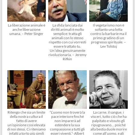
La liberazione animale è
La sfida lanciata dai
Il vegetarismo non è
anche liberazione
diritti animali è molto
soltanto una lotta
umana. – Peter Singer
semplice: tratta gli
contro la barbarie ma il
animali con lo stesso
primo gradino di un
rispetto con cui vorresti
progresso spirituale. –
essere trattato tu.
Lev Tolstoj
Un’idea genuinamente
rivoluzionaria. – Jeremy
Rifkin
Ritengo che sia un limite
“L’uomo non troverà la
La carne, il sangue, i
della nostra cultura il
pace interiore finché
visceri, tutto ciò che ha
fatto di avere
non imparerà ad
palpitato e vissuto gli
un’opinione così elevata
estendere la sua
ripugnavano… poiché
di noi stessi. Ci riteniamo
compassione a tutti gli
alla bestia duole morire
infatti a torto più simili
esseri viventi.”- Albert
come all’uomo, e gli