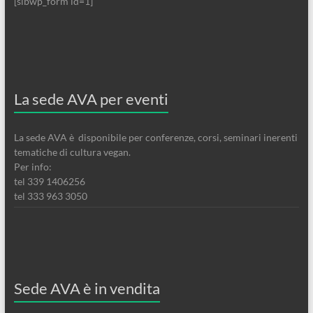
[sibwp_form id=1]
La sede AVA per eventi
La sede AVA è disponibile per conferenze, corsi, seminari inerenti
tematiche di cultura vegan.
Per info:
tel 339 1406256
tel 333 963 3050
Sede AVA è in vendita