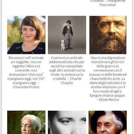
crudeltà. – Marguerite
Yourcenar
Riconosci nell’animale
L’uomo è un animale
Non è una digressione
un soggetto, non un
addomesticato che per
menzionare gli orrori
oggetto? Allora sii
secoli ha comandato
della guerra in
coerente, non
sugli altri animali con la
connessione con il
domandare “che cosa”
frode, la violenza e la
massacro delle bestie ed
mangiamo oggi, ma “chi”
crudeltà. – Charlie
i banchetti di carne. La
mangiamo oggi. –
Chaplin
dieta degli individui è in
Charlotte Probst
stretta relazione con il
loro modo di agire.
Sangue chiama sangue.
– Elisée Reclus