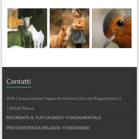
Contatti
AVA | Associazione Vegan Animalista |Via dei Rogazionisti,3
| 00182 Roma
RICORDATI, IL TUO 5X1000 E’ FONDAMENTALE
PER L’ESISTENZA DELL’AVA: 97365030580