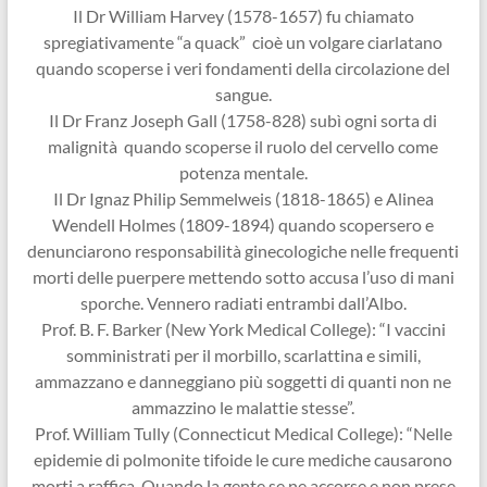
Il Dr William Harvey (1578-1657) fu chiamato
spregiativamente “a quack” cioè un volgare ciarlatano
quando scoperse i veri fondamenti della circolazione del
sangue.
Il Dr Franz Joseph Gall (1758-828) subì ogni sorta di
malignità quando scoperse il ruolo del cervello come
potenza mentale.
Il Dr Ignaz Philip Semmelweis (1818-1865) e Alinea
Wendell Holmes (1809-1894) quando scopersero e
denunciarono responsabilità ginecologiche nelle frequenti
morti delle puerpere mettendo sotto accusa l’uso di mani
sporche. Vennero radiati entrambi dall’Albo.
Prof. B. F. Barker (New York Medical College): “I vaccini
somministrati per il morbillo, scarlattina e simili,
ammazzano e danneggiano più soggetti di quanti non ne
ammazzino le malattie stesse”.
Prof. William Tully (Connecticut Medical College): “Nelle
epidemie di polmonite tifoide le cure mediche causarono
morti a raffica. Quando la gente se ne accorse e non prese