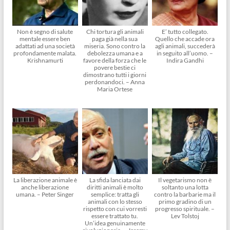
Non è segno di salute
Chi tortura gli animali
E’ tutto collegato.
mentale essere ben
paga già nella sua
Quello che accade ora
adattati ad una società
miseria. Sono contro la
agli animali, succederà
profondamente malata.
debolezza umana e a
in seguito all’uomo. –
Krishnamurti
favore della forza che le
Indira Gandhi
povere bestie ci
dimostrano tutti i giorni
perdonandoci. – Anna
Maria Ortese
La liberazione animale è
La sfida lanciata dai
Il vegetarismo non è
anche liberazione
diritti animali è molto
soltanto una lotta
umana. – Peter Singer
semplice: tratta gli
contro la barbarie ma il
animali con lo stesso
primo gradino di un
rispetto con cui vorresti
progresso spirituale. –
essere trattato tu.
Lev Tolstoj
Un’idea genuinamente