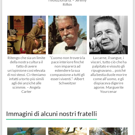
rivoluzionaria. – Jeremy
Rifkin
Ritengo che sia un limite
“L’uomo non troverà la
La carne, il sangue, i
della nostra cultura il
pace interiore finché
visceri, tutto ciò che ha
fatto di avere
non imparerà ad
palpitato e vissuto gli
un’opinione così elevata
estendere la sua
ripugnavano… poiché
di noi stessi. Ci riteniamo
compassione a tutti gli
alla bestia duole morire
infatti a torto più simili
esseri viventi.”- Albert
come all’uomo, e gli
agli dei anziché alle
Schweitzer
dispiaceva digerire
scimmie. – Angela
agonie. Marguerite
Carter
Yourcenar
Immagini di alcuni nostri fratelli