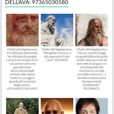
DELL’AVA: 97365030580
I Padri del Vegetarismo
I Padri del Vegetarismo.
I Padri del Vegetarismo
Fin dalla più tenera età,
“Più gente conosco, e
“Ma voi, uomini d’oggi,
ho rifiutato di mangiar
più apprezzo il mio
da quale follia e da quale
carne e verrà il giorno in
cane.” SOCRATE
assillo siete spronati ad
cui uomini come me
aver sete di sangue, voi
guarderanno
che disponete del
all’uccisione degli
necessario con tale
animali nello stesso
sovrabbondanza? […]
modo in cui oggi si
Queste creature sono
guarda all’uccisione
dunque morte
degli uomini.
inutilmente!”
LEONARDO DA VINCI
PLUTARCO