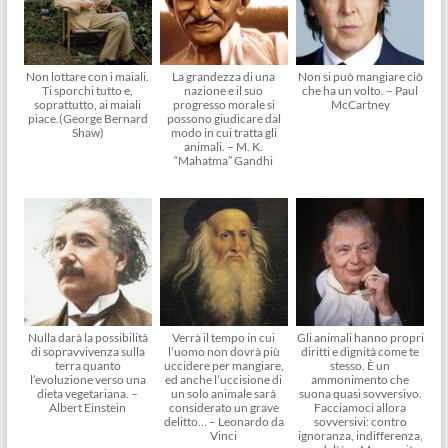
Non lottare con i maiali.
La grandezza di una
Non si può mangiare ciò
Ti sporchi tutto e,
nazione e il suo
che ha un volto. – Paul
soprattutto, ai maiali
progresso morale si
McCartney
piace.(George Bernard
possono giudicare dal
Shaw)
modo in cui tratta gli
animali. – M. K.
“Mahatma” Gandhi
Nulla darà la possibilità
Verrà il tempo in cui
Gli animali hanno propri
di sopravvivenza sulla
l’uomo non dovrà più
diritti e dignità come te
terra quanto
uccidere per mangiare,
stesso. È un
l’evoluzione verso una
ed anche l’uccisione di
ammonimento che
dieta vegetariana. –
un solo animale sarà
suona quasi sovversivo.
Albert Einstein
considerato un grave
Facciamoci allora
delitto… – Leonardo da
sovversivi: contro
Vinci
ignoranza, indifferenza,