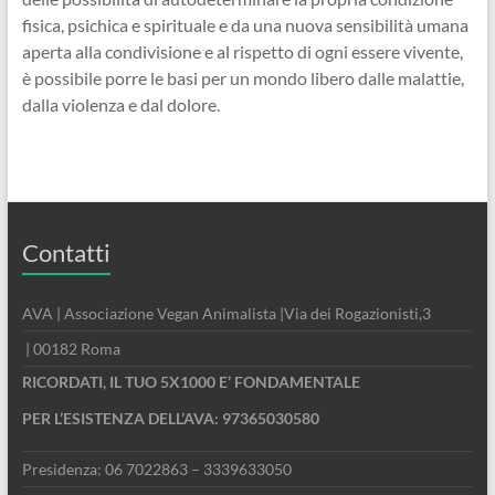
fisica, psichica e spirituale e da una nuova sensibilità umana
aperta alla condivisione e al rispetto di ogni essere vivente,
è possibile porre le basi per un mondo libero dalle malattie,
dalla violenza e dal dolore.
Contatti
AVA | Associazione Vegan Animalista |Via dei Rogazionisti,3
| 00182 Roma
RICORDATI, IL TUO 5X1000 E’ FONDAMENTALE
PER L’ESISTENZA DELL’AVA: 97365030580
Presidenza: 06 7022863 – 3339633050