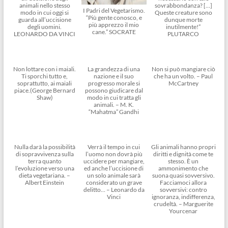
animali nello stesso
sovrabbondanza? […]
I Padri del Vegetarismo.
modo in cui oggi si
Queste creature sono
“Più gente conosco, e
guarda all’uccisione
dunque morte
più apprezzo il mio
degli uomini.
inutilmente!”
cane.” SOCRATE
LEONARDO DA VINCI
PLUTARCO
Non lottare con i maiali.
La grandezza di una
Non si può mangiare ciò
Ti sporchi tutto e,
nazione e il suo
che ha un volto. – Paul
soprattutto, ai maiali
progresso morale si
McCartney
piace.(George Bernard
possono giudicare dal
Shaw)
modo in cui tratta gli
animali. – M. K.
“Mahatma” Gandhi
Nulla darà la possibilità
Verrà il tempo in cui
Gli animali hanno propri
di sopravvivenza sulla
l’uomo non dovrà più
diritti e dignità come te
terra quanto
uccidere per mangiare,
stesso. È un
l’evoluzione verso una
ed anche l’uccisione di
ammonimento che
dieta vegetariana. –
un solo animale sarà
suona quasi sovversivo.
Albert Einstein
considerato un grave
Facciamoci allora
delitto… – Leonardo da
sovversivi: contro
Vinci
ignoranza, indifferenza,
crudeltà. – Marguerite
Yourcenar