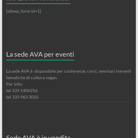
[sibwp_form id=1]
La sede AVA per eventi
La sede AVA è disponibile per conferenze, corsi, seminari inerenti
tematiche di cultura vegan.
Per info:
tel 339 1406256
tel 333 963 3050
Sede AVA è in vendita