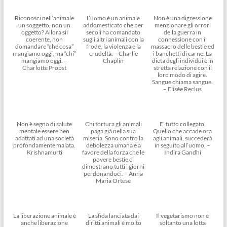
Riconosci nell’animale
L’uomo è un animale
Non è una digressione
un soggetto, non un
addomesticato che per
menzionare gli orrori
oggetto? Allora sii
secoli ha comandato
della guerra in
coerente, non
sugli altri animali con la
connessione con il
domandare “che cosa”
frode, la violenza e la
massacro delle bestie ed
mangiamo oggi, ma “chi”
crudeltà. – Charlie
i banchetti di carne. La
mangiamo oggi. –
Chaplin
dieta degli individui è in
Charlotte Probst
stretta relazione con il
loro modo di agire.
Sangue chiama sangue.
– Elisée Reclus
Non è segno di salute
Chi tortura gli animali
E’ tutto collegato.
mentale essere ben
paga già nella sua
Quello che accade ora
adattati ad una società
miseria. Sono contro la
agli animali, succederà
profondamente malata.
debolezza umana e a
in seguito all’uomo. –
Krishnamurti
favore della forza che le
Indira Gandhi
povere bestie ci
dimostrano tutti i giorni
perdonandoci. – Anna
Maria Ortese
La liberazione animale è
La sfida lanciata dai
Il vegetarismo non è
anche liberazione
diritti animali è molto
soltanto una lotta