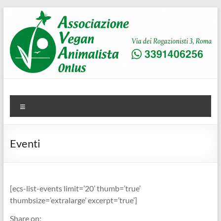
Salta
al
contenuto
AVA
Associazione Vegan Animalista
Menu
Eventi
[ecs-list-events limit=’20’ thumb=’true’
thumbsize=’extralarge’ excerpt=’true’]
Share on: