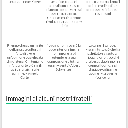
umana. – Peter Singer
semplice: tratta gli
contro la barbarie ma il
animali con lo stesso
primo gradino di un
rispetto con cui vorresti
progresso spirituale. –
essere trattato tu.
Lev Tolstoj
Un’idea genuinamente
rivoluzionaria. – Jeremy
Rifkin
Ritengo che sia un limite
“L’uomo non troverà la
La carne, il sangue, i
della nostra cultura il
pace interiore finché
visceri, tutto ciò che ha
fatto di avere
non imparerà ad
palpitato e vissuto gli
un’opinione così elevata
estendere la sua
ripugnavano… poiché
di noi stessi. Ci riteniamo
compassione a tutti gli
alla bestia duole morire
infatti a torto più simili
esseri viventi.”- Albert
come all’uomo, e gli
agli dei anziché alle
Schweitzer
dispiaceva digerire
scimmie. – Angela
agonie. Marguerite
Carter
Yourcenar
Immagini di alcuni nostri fratelli