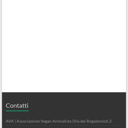
Contatti
AVA | Associazione Vegan Animalista |Via dei Rogazionisti,3