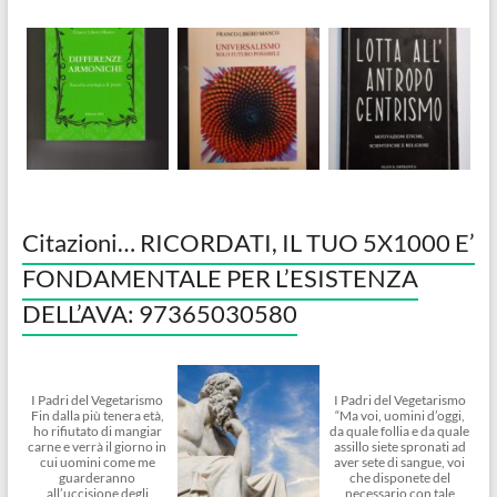
Citazioni… RICORDATI, IL TUO 5X1000 E’
FONDAMENTALE PER L’ESISTENZA
DELL’AVA: 97365030580
I Padri del Vegetarismo
I Padri del Vegetarismo
Fin dalla più tenera età,
“Ma voi, uomini d’oggi,
ho rifiutato di mangiar
da quale follia e da quale
carne e verrà il giorno in
assillo siete spronati ad
cui uomini come me
aver sete di sangue, voi
guarderanno
che disponete del
all’uccisione degli
necessario con tale