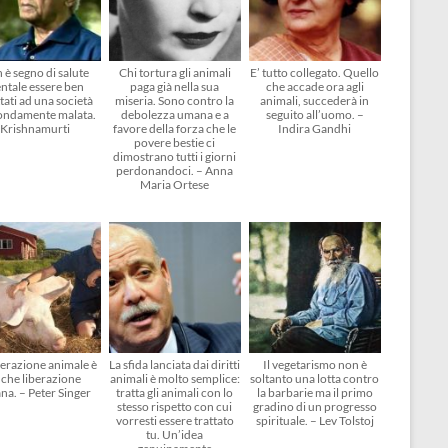
 è segno di salute
Chi tortura gli animali
E’ tutto collegato. Quello
ntale essere ben
paga già nella sua
che accade ora agli
tati ad una società
miseria. Sono contro la
animali, succederà in
ondamente malata.
debolezza umana e a
seguito all’uomo. –
Krishnamurti
favore della forza che le
Indira Gandhi
povere bestie ci
dimostrano tutti i giorni
perdonandoci. – Anna
Maria Ortese
berazione animale è
La sfida lanciata dai diritti
Il vegetarismo non è
che liberazione
animali è molto semplice:
soltanto una lotta contro
na. – Peter Singer
tratta gli animali con lo
la barbarie ma il primo
stesso rispetto con cui
gradino di un progresso
vorresti essere trattato
spirituale. – Lev Tolstoj
tu. Un’idea