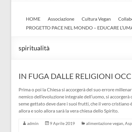
AVA
Associazione Vegan Animalista
HOME
Associazione
Cultura Vegan
Collab
PROGETTO PACE NEL MONDO – EDUCARE L’UMANIT
spiritualità
IN FUGA DALLE RELIGIONI OCC
Prima o poi la Chiesa si accorgerà del suo errore millenar
nemico dell’evoluzione integrale dell’uomo, si accorgerà c
seme gettato deve dare i suoi frutti, che il vero cristiano 
allora e solo allora sarà la vera chiesa dello Spirito.
admin
9 Aprile 2019
alimentazione vegan
,
Asp