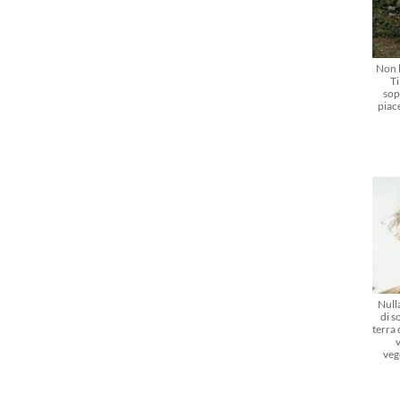
Non l
Ti
sop
piac
Nulla
di s
terra
veg