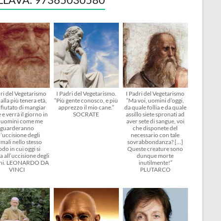
dri del Vegetarismo
I Padri del Vegetarismo.
I Padri del Vegetarismo
alla più tenera età,
“Più gente conosco, e più
“Ma voi, uomini d’oggi,
ifiutato di mangiar
apprezzo il mio cane.”
da quale follia e da quale
 e verrà il giorno in
SOCRATE
assillo siete spronati ad
i uomini come me
aver sete di sangue, voi
guarderanno
che disponete del
l’uccisione degli
necessario con tale
mali nello stesso
sovrabbondanza? […]
do in cui oggi si
Queste creature sono
 all’uccisione degli
dunque morte
ni. LEONARDO DA
inutilmente!”
VINCI
PLUTARCO