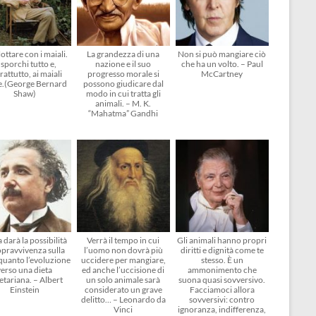
ottare con i maiali.
La grandezza di una
Non si può mangiare ciò
 sporchi tutto e,
nazione e il suo
che ha un volto. – Paul
rattutto, ai maiali
progresso morale si
McCartney
e.(George Bernard
possono giudicare dal
Shaw)
modo in cui tratta gli
animali. – M. K.
“Mahatma” Gandhi
 darà la possibilità
Verrà il tempo in cui
Gli animali hanno propri
opravvivenza sulla
l’uomo non dovrà più
diritti e dignità come te
 quanto l’evoluzione
uccidere per mangiare,
stesso. È un
verso una dieta
ed anche l’uccisione di
ammonimento che
etariana. – Albert
un solo animale sarà
suona quasi sovversivo.
Einstein
considerato un grave
Facciamoci allora
delitto… – Leonardo da
sovversivi: contro
Vinci
ignoranza, indifferenza,