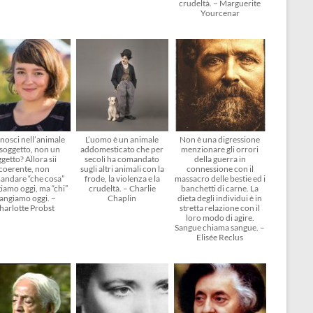
crudeltà. – Marguerite
Yourcenar
nosci nell’animale
L’uomo è un animale
Non è una digressione
soggetto, non un
addomesticato che per
menzionare gli orrori
getto? Allora sii
secoli ha comandato
della guerra in
coerente, non
sugli altri animali con la
connessione con il
andare “che cosa”
frode, la violenza e la
massacro delle bestie ed i
amo oggi, ma “chi”
crudeltà. – Charlie
banchetti di carne. La
angiamo oggi. –
Chaplin
dieta degli individui è in
harlotte Probst
stretta relazione con il
loro modo di agire.
Sangue chiama sangue. –
Elisée Reclus