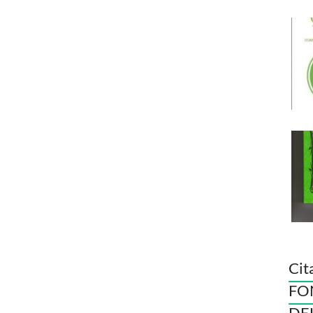
Cit
FO
DE