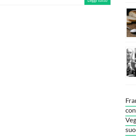
Leggi tutto
Fra
con
Veg
suoi