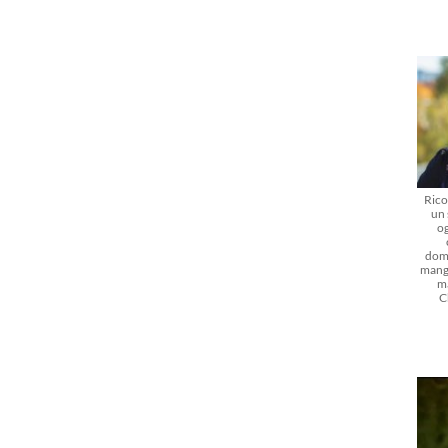
Rico
un 
og
dom
mangi
m
C