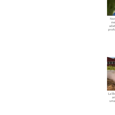
Non
me
adat
prof
La li
an
uma