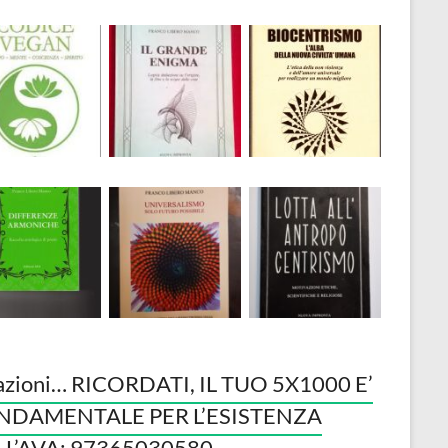
azioni… RICORDATI, IL TUO 5X1000 E’
NDAMENTALE PER L’ESISTENZA
LL’AVA: 97365030580