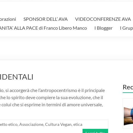
orazioni
SPONSOR DELL’ AVA
VIDEOCONFERENZE AVA
A’ ALLA PACE di Franco Libero Manco
I Blogger
I Grup
IDENTALI
Rec
io, si accorgerà che l’antropocentrismo è il principale
he lo spirito deve compiere la sua evoluzione, che il
è colui che si esprime in termini di amore universale,
etto etico
,
Associazione
,
Cultura Vegan
,
etica