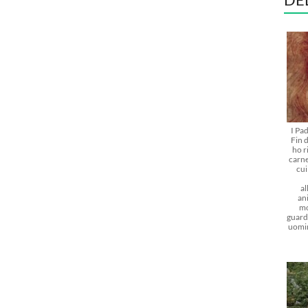
I Pa
Fin d
ho r
carne
cu
al
ani
mo
guarda
uomi