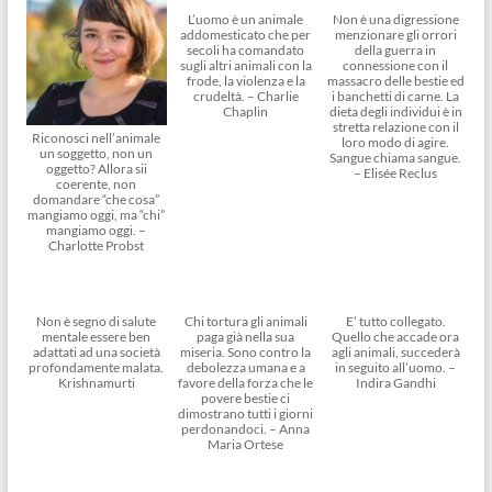
L’uomo è un animale
Non è una digressione
addomesticato che per
menzionare gli orrori
secoli ha comandato
della guerra in
sugli altri animali con la
connessione con il
frode, la violenza e la
massacro delle bestie ed
crudeltà. – Charlie
i banchetti di carne. La
Chaplin
dieta degli individui è in
stretta relazione con il
Riconosci nell’animale
loro modo di agire.
un soggetto, non un
Sangue chiama sangue.
oggetto? Allora sii
– Elisée Reclus
coerente, non
domandare “che cosa”
mangiamo oggi, ma “chi”
mangiamo oggi. –
Charlotte Probst
Non è segno di salute
Chi tortura gli animali
E’ tutto collegato.
mentale essere ben
paga già nella sua
Quello che accade ora
adattati ad una società
miseria. Sono contro la
agli animali, succederà
profondamente malata.
debolezza umana e a
in seguito all’uomo. –
Krishnamurti
favore della forza che le
Indira Gandhi
povere bestie ci
dimostrano tutti i giorni
perdonandoci. – Anna
Maria Ortese