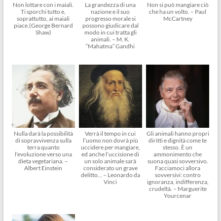
Non lottare con i maiali.
La grandezza di una
Non si può mangiare ciò
Ti sporchi tutto e,
nazione e il suo
che ha un volto. – Paul
soprattutto, ai maiali
progresso morale si
McCartney
piace.(George Bernard
possono giudicare dal
Shaw)
modo in cui tratta gli
animali. – M. K.
“Mahatma” Gandhi
Nulla darà la possibilità
Verrà il tempo in cui
Gli animali hanno propri
di sopravvivenza sulla
l’uomo non dovrà più
diritti e dignità come te
terra quanto
uccidere per mangiare,
stesso. È un
l’evoluzione verso una
ed anche l’uccisione di
ammonimento che
dieta vegetariana. –
un solo animale sarà
suona quasi sovversivo.
Albert Einstein
considerato un grave
Facciamoci allora
delitto… – Leonardo da
sovversivi: contro
Vinci
ignoranza, indifferenza,
crudeltà. – Marguerite
Yourcenar