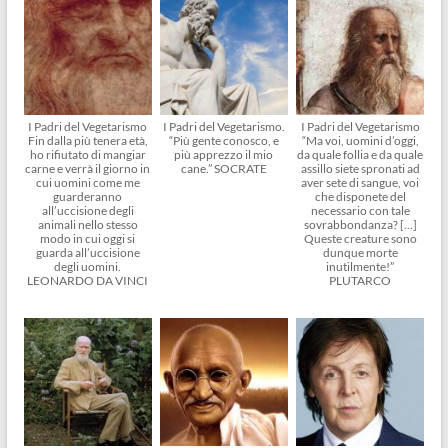
I Padri del Vegetarismo
I Padri del Vegetarismo.
I Padri del Vegetarismo
Fin dalla più tenera età,
“Più gente conosco, e
“Ma voi, uomini d’oggi,
ho rifiutato di mangiar
più apprezzo il mio
da quale follia e da quale
carne e verrà il giorno in
cane.” SOCRATE
assillo siete spronati ad
cui uomini come me
aver sete di sangue, voi
guarderanno
che disponete del
all’uccisione degli
necessario con tale
animali nello stesso
sovrabbondanza? […]
modo in cui oggi si
Queste creature sono
guarda all’uccisione
dunque morte
degli uomini.
inutilmente!”
LEONARDO DA VINCI
PLUTARCO