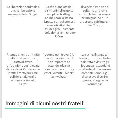
La liberazione animale è
La sfida lanciata dai
Il vegetarismo non è
anche liberazione
diritti animali è molto
soltanto una lotta
umana. – Peter Singer
semplice: tratta gli
contro la barbarie ma il
animali con lo stesso
primo gradino di un
rispetto con cui vorresti
progresso spirituale. –
essere trattato tu.
Lev Tolstoj
Un’idea genuinamente
rivoluzionaria. – Jeremy
Rifkin
Ritengo che sia un limite
“L’uomo non troverà la
La carne, il sangue, i
della nostra cultura il
pace interiore finché
visceri, tutto ciò che ha
fatto di avere
non imparerà ad
palpitato e vissuto gli
un’opinione così elevata
estendere la sua
ripugnavano… poiché
di noi stessi. Ci riteniamo
compassione a tutti gli
alla bestia duole morire
infatti a torto più simili
esseri viventi.”- Albert
come all’uomo, e gli
agli dei anziché alle
Schweitzer
dispiaceva digerire
scimmie. – Angela
agonie. Marguerite
Carter
Yourcenar
Immagini di alcuni nostri fratelli