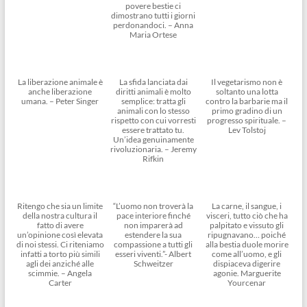
povere bestie ci
dimostrano tutti i giorni
perdonandoci. – Anna
Maria Ortese
La liberazione animale è
La sfida lanciata dai
Il vegetarismo non è
anche liberazione
diritti animali è molto
soltanto una lotta
umana. – Peter Singer
semplice: tratta gli
contro la barbarie ma il
animali con lo stesso
primo gradino di un
rispetto con cui vorresti
progresso spirituale. –
essere trattato tu.
Lev Tolstoj
Un’idea genuinamente
rivoluzionaria. – Jeremy
Rifkin
Ritengo che sia un limite
“L’uomo non troverà la
La carne, il sangue, i
della nostra cultura il
pace interiore finché
visceri, tutto ciò che ha
fatto di avere
non imparerà ad
palpitato e vissuto gli
un’opinione così elevata
estendere la sua
ripugnavano… poiché
di noi stessi. Ci riteniamo
compassione a tutti gli
alla bestia duole morire
infatti a torto più simili
esseri viventi.”- Albert
come all’uomo, e gli
agli dei anziché alle
Schweitzer
dispiaceva digerire
scimmie. – Angela
agonie. Marguerite
Carter
Yourcenar