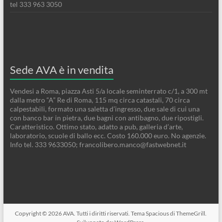
tel 333 963 3050
Sede AVA è in vendita
Vendesi a Roma, piazza Asti 5/a locale seminterrato c/1, a 300 mt
dalla metro “A” Re di Roma, 115 mq circa catastali, 70 circa
calpestabili, formato una saletta d’ingresso, due sale di cui una
con banco bar in pietra, due bagni con antibagno, due ripostigli.
Caratteristico. Ottimo stato, adatto a pub, galleria d’arte,
laboratorio, scuole di ballo ecc. Costo 160.000 euro. No agenzie.
Info tel. 333 9633050; francolibero.manco@fastwebnet.it
Copyright © 2026
AVA
. Tutti i diritti riservati. Tema
Spacious
di ThemeGrill.