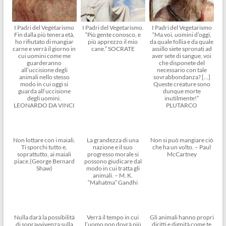
I Padri del Vegetarismo
I Padri del Vegetarismo.
I Padri del Vegetarismo
Fin dalla più tenera età,
“Più gente conosco, e
“Ma voi, uomini d’oggi,
ho rifiutato di mangiar
più apprezzo il mio
da quale follia e da quale
carne e verrà il giorno in
cane.” SOCRATE
assillo siete spronati ad
cui uomini come me
aver sete di sangue, voi
guarderanno
che disponete del
all’uccisione degli
necessario con tale
animali nello stesso
sovrabbondanza? […]
modo in cui oggi si
Queste creature sono
guarda all’uccisione
dunque morte
degli uomini.
inutilmente!”
LEONARDO DA VINCI
PLUTARCO
Non lottare con i maiali.
La grandezza di una
Non si può mangiare ciò
Ti sporchi tutto e,
nazione e il suo
che ha un volto. – Paul
soprattutto, ai maiali
progresso morale si
McCartney
piace.(George Bernard
possono giudicare dal
Shaw)
modo in cui tratta gli
animali. – M. K.
“Mahatma” Gandhi
Nulla darà la possibilità
Verrà il tempo in cui
Gli animali hanno propri
di sopravvivenza sulla
l’uomo non dovrà più
diritti e dignità come te