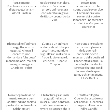
terra quanto
uccidere per mangiare,
stesso. È un
l’evoluzione verso una
ed anche l’uccisione di
ammonimento che
dieta vegetariana. –
un solo animale sarà
suona quasi sovversivo.
Albert Einstein
considerato un grave
Facciamoci allora
delitto… – Leonardo da
sovversivi: contro
Vinci
ignoranza, indifferenza,
crudeltà. – Marguerite
Yourcenar
Riconosci nell’animale
L’uomo è un animale
Non è una digressione
un soggetto, non un
addomesticato che per
menzionare gli orrori
oggetto? Allora sii
secoli ha comandato
della guerra in
coerente, non
sugli altri animali con la
connessione con il
domandare “che cosa”
frode, la violenza e la
massacro delle bestie ed
mangiamo oggi, ma “chi”
crudeltà. – Charlie
i banchetti di carne. La
mangiamo oggi. –
Chaplin
dieta degli individui è in
Charlotte Probst
stretta relazione con il
loro modo di agire.
Sangue chiama sangue.
– Elisée Reclus
Non è segno di salute
Chi tortura gli animali
E’ tutto collegato.
mentale essere ben
paga già nella sua
Quello che accade ora
adattati ad una società
miseria. Sono contro la
agli animali, succederà
profondamente malata.
debolezza umana e a
in seguito all’uomo. –
Krishnamurti
favore della forza che le
Indira Gandhi