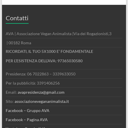
Contatti
AVA | Associazione Vegan Animalista |Via dei Rogazionisti,3
| 00182 Roma
RICORDATI, IL TUO 5X1000 E’ FONDAMENTALE
PER L’ESISTENZA DELL’AVA: 97365030580
Presidenza: 06 7022863 – 3339633050
Per la pubblicità: 3391406256
Email:
avapresidenza@gmail.com
Sito:
associazionevegananimalista.it
Facebook – Gruppo AVA
Facebook – Pagina AVA