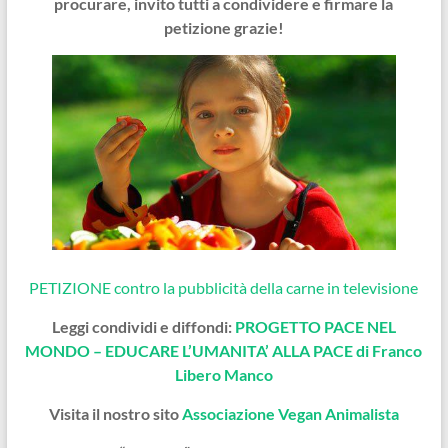
procurare, invito tutti a condivid
ere e firmare la
petizione grazie!
PETIZIONE contro la pubblicità della carne in televisione
Leggi condividi e diffondi:
PROGETTO PACE NEL
MONDO – EDUCARE L’UMANITA’ ALLA PACE di Franco
Libero Manco
Visita il nostro sito
Associazione Vegan Animalista