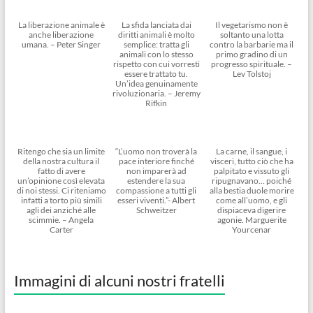
La liberazione animale è
La sfida lanciata dai
Il vegetarismo non è
anche liberazione
diritti animali è molto
soltanto una lotta
umana. – Peter Singer
semplice: tratta gli
contro la barbarie ma il
animali con lo stesso
primo gradino di un
rispetto con cui vorresti
progresso spirituale. –
essere trattato tu.
Lev Tolstoj
Un’idea genuinamente
rivoluzionaria. – Jeremy
Rifkin
Ritengo che sia un limite
“L’uomo non troverà la
La carne, il sangue, i
della nostra cultura il
pace interiore finché
visceri, tutto ciò che ha
fatto di avere
non imparerà ad
palpitato e vissuto gli
un’opinione così elevata
estendere la sua
ripugnavano… poiché
di noi stessi. Ci riteniamo
compassione a tutti gli
alla bestia duole morire
infatti a torto più simili
esseri viventi.”- Albert
come all’uomo, e gli
agli dei anziché alle
Schweitzer
dispiaceva digerire
scimmie. – Angela
agonie. Marguerite
Carter
Yourcenar
Immagini di alcuni nostri fratelli