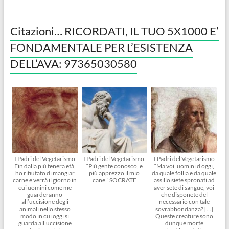
Citazioni… RICORDATI, IL TUO 5X1000 E’
FONDAMENTALE PER L’ESISTENZA
DELL’AVA: 97365030580
I Padri del Vegetarismo
I Padri del Vegetarismo.
I Padri del Vegetarismo
Fin dalla più tenera età,
“Più gente conosco, e
“Ma voi, uomini d’oggi,
ho rifiutato di mangiar
più apprezzo il mio
da quale follia e da quale
carne e verrà il giorno in
cane.” SOCRATE
assillo siete spronati ad
cui uomini come me
aver sete di sangue, voi
guarderanno
che disponete del
all’uccisione degli
necessario con tale
animali nello stesso
sovrabbondanza? […]
modo in cui oggi si
Queste creature sono
guarda all’uccisione
dunque morte