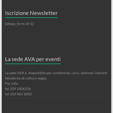
Iscrizione Newsletter
[sibwp_form id=1]
La sede AVA per eventi
La sede AVA è disponibile per conferenze, corsi, seminari inerenti
tematiche di cultura vegan.
Per info:
tel 339 1406256
tel 333 963 3050