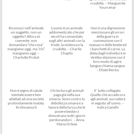
crudeltà. – Marguerite
Yourcenar
Riconosci nell’animale
L’uomo è un animale
Non è una digressione
un soggetto, non un
addomesticato che per
menzionare gli orrori
oggetto? Allora sii
secoli ha comandato
della guerra in
coerente, non
sugli altri animali con la
connessione con il
domandare “che cosa”
frode, la violenza e la
massacro delle bestie ed
mangiamo oggi, ma “chi”
crudeltà. – Charlie
i banchetti di carne. La
mangiamo oggi. –
Chaplin
dieta degli individui è in
Charlotte Probst
stretta relazione con il
loro modo di agire.
Sangue chiama sangue.
– Elisée Reclus
Non è segno di salute
Chi tortura gli animali
E’ tutto collegato.
mentale essere ben
paga già nella sua
Quello che accade ora
adattati ad una società
miseria. Sono contro la
agli animali, succederà
profondamente malata.
debolezza umana e a
in seguito all’uomo. –
Krishnamurti
favore della forza che le
Indira Gandhi
povere bestie ci
dimostrano tutti i giorni
perdonandoci. – Anna
Maria Ortese