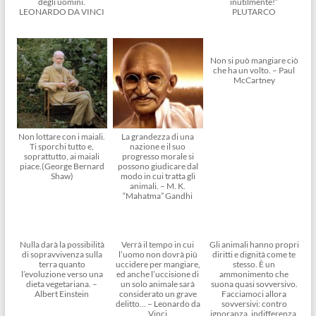
degli uomini.
inutilmente!”
LEONARDO DA VINCI
PLUTARCO
Non si può mangiare ciò
che ha un volto. – Paul
McCartney
Non lottare con i maiali.
La grandezza di una
Ti sporchi tutto e,
nazione e il suo
soprattutto, ai maiali
progresso morale si
piace.(George Bernard
possono giudicare dal
Shaw)
modo in cui tratta gli
animali. – M. K.
“Mahatma” Gandhi
Nulla darà la possibilità
Verrà il tempo in cui
Gli animali hanno propri
di sopravvivenza sulla
l’uomo non dovrà più
diritti e dignità come te
terra quanto
uccidere per mangiare,
stesso. È un
l’evoluzione verso una
ed anche l’uccisione di
ammonimento che
dieta vegetariana. –
un solo animale sarà
suona quasi sovversivo.
Albert Einstein
considerato un grave
Facciamoci allora
delitto… – Leonardo da
sovversivi: contro
Vinci
ignoranza, indifferenza,