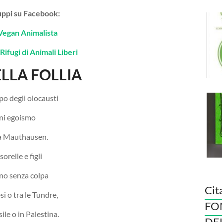
gruppi su Facebook:
Vegan Animalista
Rifugi di Animali Liberi
LLA FOLLIA
po degli olocausti
ni egoismo
a Mauthausen.
orelle e figli
ono senza colpa
Cit
i o tra le Tundre,
FO
sile o in Palestina.
DE