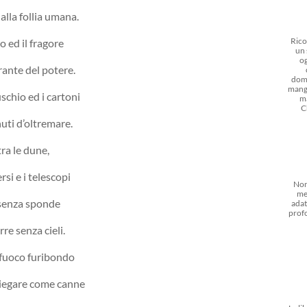
alla follia umana.
Rico
o ed il fragore
un 
og
rante del potere.
dom
mangi
schio ed i cartoni
m
C
uti d’oltremare.
ra le dune,
si e i telescopi
Non
me
 senza sponde
adat
prof
re senza cieli.
i fuoco furibondo
piegare come canne