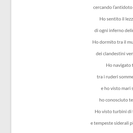
cercando l’antidoto 
Ho sentito il lezz
di ogni inferno deli
Ho dormito tra il mu
dei clandestini ven
Ho navigato t
tra i ruderi sommer
e ho visto mari
ho conosciuto ter
Ho visto turbini d
e tempeste siderali 