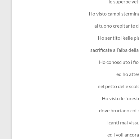
le superbe vett
Ho visto campi stermin
al tuono crepitante de
Ho sentito l’esile pi
sacrificate all’alba della
Ho conosciuto i fi
ed ho attes
nel petto delle sco
Ho visto le foreste
dove bruciano coi ni
i canti mai vissu
ed i voli ancora