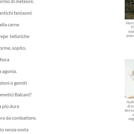
tormo di meteore.
 antichi fantasmi
Non l
ella carne
Ti
sop
piac
epe telluriche
forme, sopito,
fiora
a agonia.
zioni o gemiti
enetici Balcani?
Nulla
a più dura
di s
terra
ora da combattere.
veg
to senza sosta