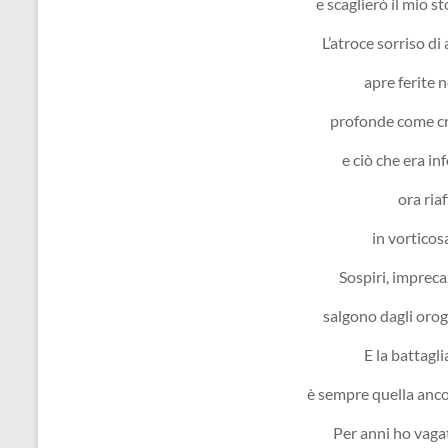
e scaglierò il mio s
L’atroce sorriso di
apre ferite n
profonde come cr
e ciò che era in
ora riaf
in vorticos
Sospiri, impreca
salgono dagli orog
E la battagli
è sempre quella anc
Per anni ho vaga