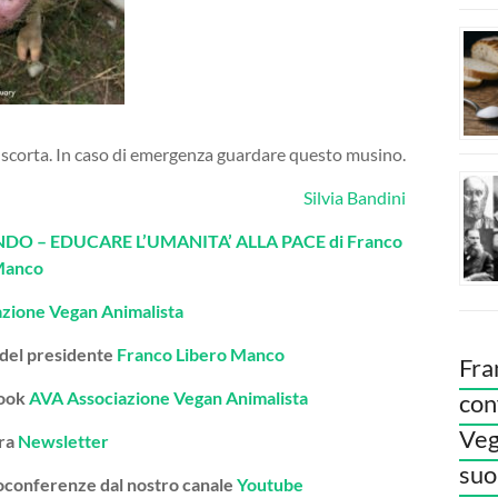
 scorta. In caso di emergenza guardare questo musino.
Silvia Bandini
O – EDUCARE L’UMANITA’ ALLA PACE di Franco
Manco
azione Vegan Animalista
 del presidente
Franco Libero Manco
Fra
book
AVA Associazione Vegan Animalista
con
Veg
tra
Newsletter
suoi
deoconferenze dal nostro canale
Youtube