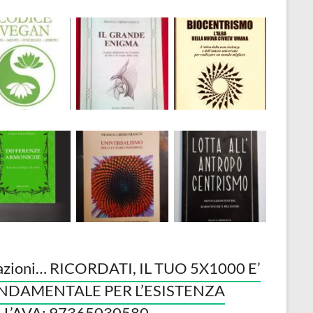
azioni… RICORDATI, IL TUO 5X1000 E’
NDAMENTALE PER L’ESISTENZA
LL’AVA: 97365030580