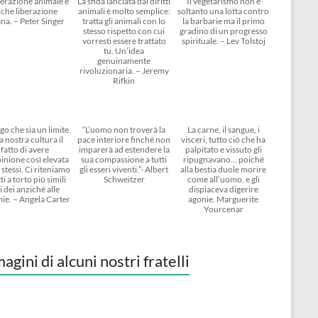
berazione animale è
La sfida lanciata dai diritti
Il vegetarismo non è
che liberazione
animali è molto semplice:
soltanto una lotta contro
na. – Peter Singer
tratta gli animali con lo
la barbarie ma il primo
stesso rispetto con cui
gradino di un progresso
vorresti essere trattato
spirituale. – Lev Tolstoj
tu. Un’idea
genuinamente
rivoluzionaria. – Jeremy
Rifkin
go che sia un limite
“L’uomo non troverà la
La carne, il sangue, i
a nostra cultura il
pace interiore finché non
visceri, tutto ciò che ha
fatto di avere
imparerà ad estendere la
palpitato e vissuto gli
inione così elevata
sua compassione a tutti
ripugnavano… poiché
 stessi. Ci riteniamo
gli esseri viventi.”- Albert
alla bestia duole morire
ti a torto più simili
Schweitzer
come all’uomo, e gli
i dei anziché alle
dispiaceva digerire
ie. – Angela Carter
agonie. Marguerite
Yourcenar
agini di alcuni nostri fratelli