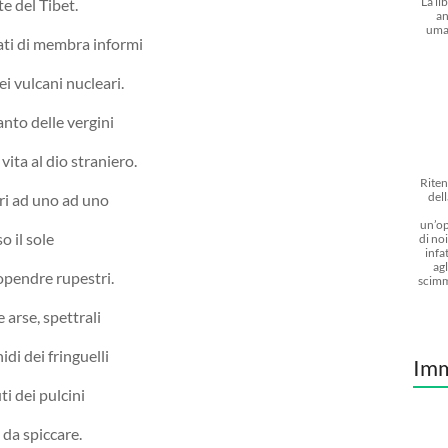
La li
e del Tibet.
an
uma
ati di membra informi
i vulcani nucleari.
anto delle vergini
 vita al dio straniero.
Riten
dell
ori ad uno ad uno
un’op
o il sole
di noi
infat
agl
lopendre rupestri.
scimm
 arse, spettrali
di dei fringuelli
Imm
ti dei pulcini
 da spiccare.