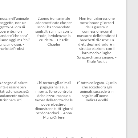
nosci nell’animale
L’uomo è un animale
Non è una digressione
soggetto, non un
addomesticato che per
menzionare gli orrori
getto? Allora sii
secoli ha comandato
della guerra in
coerente, non
sugli altri animali con la
connessione con il
andare “che cosa”
frode, la violenza e la
massacro delle bestie ed i
amo oggi, ma “chi”
crudeltà. – Charlie
banchetti di carne. La
angiamo oggi. –
Chaplin
dieta degli individui è in
harlotte Probst
stretta relazione con il
loro modo di agire.
Sangue chiama sangue. –
Elisée Reclus
 è segno di salute
Chi tortura gli animali
E’ tutto collegato. Quello
ntale essere ben
paga già nella sua
che accade ora agli
tati ad una società
miseria. Sono contro la
animali, succederà in
ondamente malata.
debolezza umana e a
seguito all’uomo. –
Krishnamurti
favore della forza che le
Indira Gandhi
povere bestie ci
dimostrano tutti i giorni
perdonandoci. – Anna
Maria Ortese