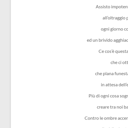
Assisto impoten
all’oltraggio
ogni giorno co
ed un brivido agghia
Ce cos’è quest
che ci o
che plana funest
in attesa dell’
Più di ogni cosa sogn
creare tra noi ba
Contro le ombre accen