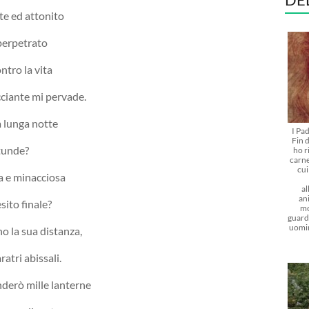
te ed attonito
 perpetrato
ntro la vita
cciante mi pervade.
a lunga notte
I Pa
Fin d
ttunde?
ho r
carne
cu
a e minacciosa
al
ani
esito finale?
mo
guarda
uomi
o la sua distanza,
ratri abissali.
derò mille lanterne