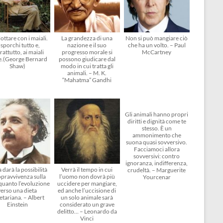
ottare con i maiali.
La grandezza di una
Non si può mangiare ciò
 sporchi tutto e,
nazione e il suo
che ha un volto. – Paul
rattutto, ai maiali
progresso morale si
McCartney
e.(George Bernard
possono giudicare dal
Shaw)
modo in cui tratta gli
animali. – M. K.
“Mahatma” Gandhi
Gli animali hanno propri
diritti e dignità come te
stesso. È un
ammonimento che
suona quasi sovversivo.
Facciamoci allora
sovversivi: contro
ignoranza, indifferenza,
 darà la possibilità
Verrà il tempo in cui
crudeltà. – Marguerite
opravvivenza sulla
l’uomo non dovrà più
Yourcenar
 quanto l’evoluzione
uccidere per mangiare,
verso una dieta
ed anche l’uccisione di
etariana. – Albert
un solo animale sarà
Einstein
considerato un grave
delitto… – Leonardo da
Vinci