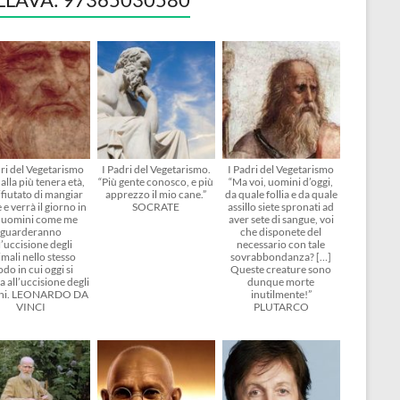
dri del Vegetarismo
I Padri del Vegetarismo.
I Padri del Vegetarismo
alla più tenera età,
“Più gente conosco, e più
“Ma voi, uomini d’oggi,
ifiutato di mangiar
apprezzo il mio cane.”
da quale follia e da quale
 e verrà il giorno in
SOCRATE
assillo siete spronati ad
i uomini come me
aver sete di sangue, voi
guarderanno
che disponete del
l’uccisione degli
necessario con tale
mali nello stesso
sovrabbondanza? […]
do in cui oggi si
Queste creature sono
 all’uccisione degli
dunque morte
ni. LEONARDO DA
inutilmente!”
VINCI
PLUTARCO