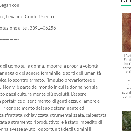
vegan con:
ce, bevande. Contr. 15 euro.
enotazione al tel. 3391406256
—————-
I Pa
Fin d
ho r
za dell’uomo sulla donna, imporre la propria volontà
carne
cu
ppannaggio del genere femminile le sorti dell’umanità
ica, lo scontro armato, l’impulso prevaricatore e
al
ani
 Non vi è parte del mondo in cui la donna non sia
mo
guarda
 paesi culturalmente più evoluti). L’essere
uomi
a portatrice di sentimento, di gentilezza, di amore e
re il riconoscimento del suo determinante ed
ata sfruttata, schiavizzata, strumentalizzata, calpestata
gata a strumento riproduttivo: le è stato impedito di
donna avesse avuto l’opportunità degli uomini li