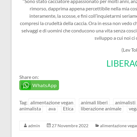
“Sono stato cacciatore appassionato per molti anni, anz
rimorso, dapprima appena percettibile nella mia cos
interamente, la scosse, e finì coll’inquietarmi seriame
compresi la crudeltà della caccia. Ora in essa non vedo
selvaggi e di uomini che conducono una vita senza coscien
sviluppo a cui noi ci 
(Lev Tol
LIBERA
Share on:
WhatsApp
Tag:
alimentazione vegan
animali liberi
animalisti
animalista
ava
Etica
liberazione animale
veg
admin
27 Novembre 2022
alimentazione vega