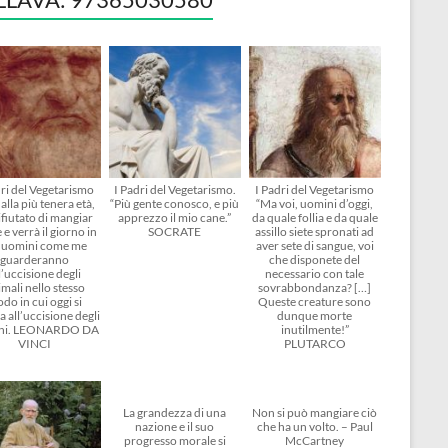
dri del Vegetarismo
I Padri del Vegetarismo.
I Padri del Vegetarismo
alla più tenera età,
“Più gente conosco, e più
“Ma voi, uomini d’oggi,
ifiutato di mangiar
apprezzo il mio cane.”
da quale follia e da quale
 e verrà il giorno in
SOCRATE
assillo siete spronati ad
i uomini come me
aver sete di sangue, voi
guarderanno
che disponete del
l’uccisione degli
necessario con tale
mali nello stesso
sovrabbondanza? […]
do in cui oggi si
Queste creature sono
 all’uccisione degli
dunque morte
ni. LEONARDO DA
inutilmente!”
VINCI
PLUTARCO
La grandezza di una
Non si può mangiare ciò
nazione e il suo
che ha un volto. – Paul
progresso morale si
McCartney