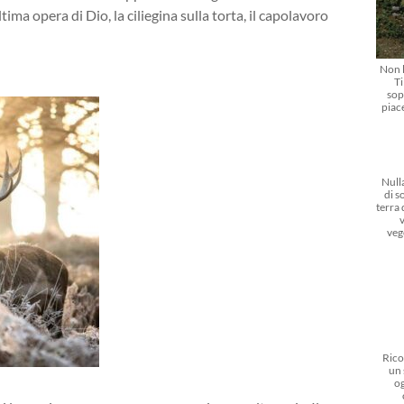
ima opera di Dio, la ciliegina sulla torta, il capolavoro
Non l
Ti
sop
piac
Nulla
di s
terra
veg
Rico
un 
og