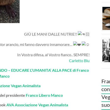
GIÙ LE MANI DALLE NUTRIE!!
 color arancio, mi fanno davvero innamorare…
In Vostra difesa, al Vostro fianco.. SEMPRE!
Carletto Blu
O – EDUCARE L’UMANITA’ ALLA PACE di Franco
Manco
Fra
azione Vegan Animalista
con
 del presidente
Franco Libero Manco
Veg
suoi
book
AVA Associazione Vegan Animalista