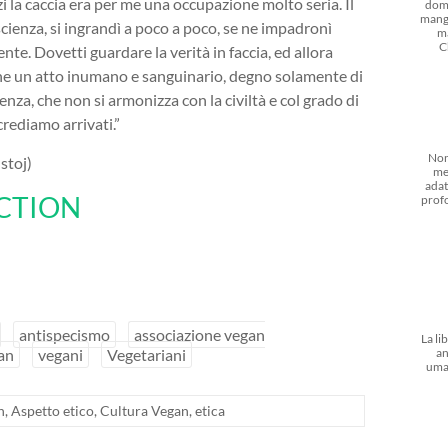
i la caccia era per me una occupazione molto seria. Il
dom
mangi
cienza, si ingrandì a poco a poco, se ne impadronì
m
C
nte. Dovetti guardare la verità in faccia, ed allora
 che un atto inumano e sanguinario, degno solamente di
za, che non si armonizza con la civiltà e col grado di
crediamo arrivati.”
Non
stoj)
me
adat
CTION
prof
antispecismo
associazione vegan
La li
an
an
vegani
Vegetariani
uma
n
,
Aspetto etico
,
Cultura Vegan
,
etica