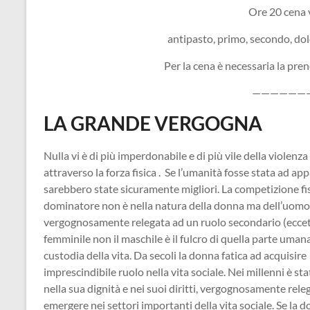
Ore 20 cena 
antipasto, primo, secondo, dol
Per la cena è necessaria la pr
——————
LA GRANDE VERGOGNA
Nulla vi è di più imperdonabile e di più vile della violen
attraverso la forza fisica . Se l’umanità fosse stata ad a
sarebbero state sicuramente migliori. La competizione fis
dominatore non è nella natura della donna ma dell’uomo.
vergognosamente relegata ad un ruolo secondario (eccetto
femminile non il maschile è il fulcro di quella parte uman
custodia della vita. Da secoli la donna fatica ad acquisi
imprescindibile ruolo nella vita sociale. Nei millenni è st
nella sua dignità e nei suoi diritti, vergognosamente rele
emergere nei settori importanti della vita sociale. Se la 