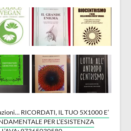
azioni… RICORDATI, IL TUO 5X1000 E’
NDAMENTALE PER L’ESISTENZA
LL’AVA: 97365030580