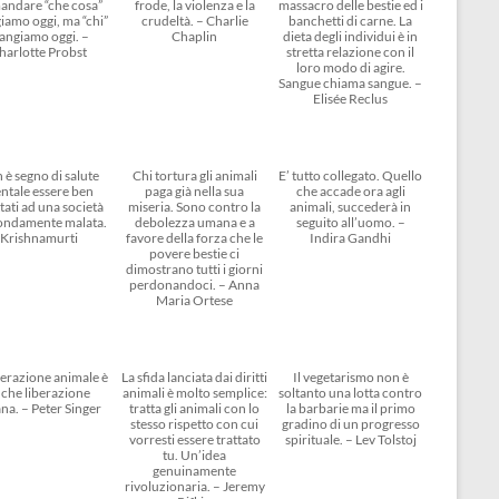
andare “che cosa”
frode, la violenza e la
massacro delle bestie ed i
amo oggi, ma “chi”
crudeltà. – Charlie
banchetti di carne. La
angiamo oggi. –
Chaplin
dieta degli individui è in
harlotte Probst
stretta relazione con il
loro modo di agire.
Sangue chiama sangue. –
Elisée Reclus
 è segno di salute
Chi tortura gli animali
E’ tutto collegato. Quello
ntale essere ben
paga già nella sua
che accade ora agli
tati ad una società
miseria. Sono contro la
animali, succederà in
ondamente malata.
debolezza umana e a
seguito all’uomo. –
Krishnamurti
favore della forza che le
Indira Gandhi
povere bestie ci
dimostrano tutti i giorni
perdonandoci. – Anna
Maria Ortese
berazione animale è
La sfida lanciata dai diritti
Il vegetarismo non è
che liberazione
animali è molto semplice:
soltanto una lotta contro
na. – Peter Singer
tratta gli animali con lo
la barbarie ma il primo
stesso rispetto con cui
gradino di un progresso
vorresti essere trattato
spirituale. – Lev Tolstoj
tu. Un’idea
genuinamente
rivoluzionaria. – Jeremy