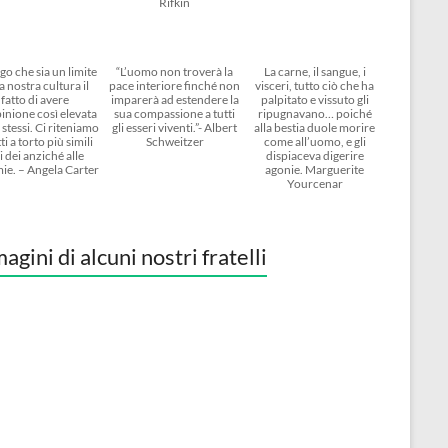
Rifkin
go che sia un limite
“L’uomo non troverà la
La carne, il sangue, i
a nostra cultura il
pace interiore finché non
visceri, tutto ciò che ha
fatto di avere
imparerà ad estendere la
palpitato e vissuto gli
inione così elevata
sua compassione a tutti
ripugnavano… poiché
 stessi. Ci riteniamo
gli esseri viventi.”- Albert
alla bestia duole morire
ti a torto più simili
Schweitzer
come all’uomo, e gli
i dei anziché alle
dispiaceva digerire
ie. – Angela Carter
agonie. Marguerite
Yourcenar
agini di alcuni nostri fratelli