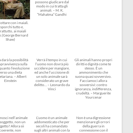
possono giudicare dal
modo in cui tratta gli
animali. – M. K.
“Mahatma” Gandhi
ottare con i maiali.
 sporchi tutto e,
rattutto, ai maiali
e.(George Bernard
Shaw)
 darà la possibilità
Verrà il tempo in cui
Gli animali hanno propri
opravvivenza sulla
l’uomo non dovrà più
diritti e dignità come te
 quanto l’evoluzione
uccidere per mangiare,
stesso. È un
verso una dieta
ed anche l’uccisione di
ammonimento che
etariana. – Albert
un solo animale sarà
suona quasi sovversivo.
Einstein
considerato un grave
Facciamoci allora
delitto… – Leonardo da
sovversivi: contro
Vinci
ignoranza, indifferenza,
crudeltà. – Marguerite
Yourcenar
nosci nell’animale
L’uomo è un animale
Non è una digressione
soggetto, non un
addomesticato che per
menzionare gli orrori
getto? Allora sii
secoli ha comandato
della guerra in
coerente, non
sugli altri animali con la
connessione con il