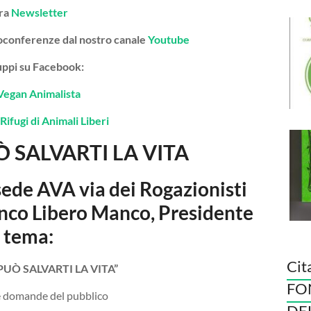
tra
Newsletter
deoconferenze dal nostro canale
Youtube
gruppi su Facebook:
Vegan Animalista
Rifugi di Animali Liberi
 SALVARTI LA VITA
sede AVA via dei Rogazionisti
anco Libero Manco, Presidente
 tema:
Cit
PUÒ SALVARTI LA VITA”
FO
le domande del pubblico
DE