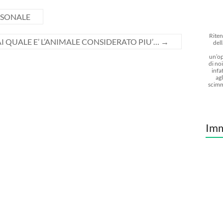
RSONALE
Riten
AI QUALE E’ L’ANIMALE CONSIDERATO PIU’…
→
dell
un’op
di noi
infat
agl
scimm
Imm