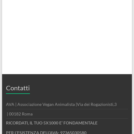
Contatti
AVA | Associazione Vegan Animalista |Via dei Rogazionisti,3
| 00182 Roma
RICORDATI, IL TUO 5X1000 E’ FONDAMENTALE
PER L’ESISTENZA DELL’AVA: 97365030580