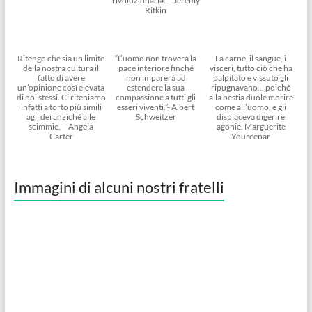
rivoluzionaria. – Jeremy
Rifkin
Ritengo che sia un limite
“L’uomo non troverà la
La carne, il sangue, i
della nostra cultura il
pace interiore finché
visceri, tutto ciò che ha
fatto di avere
non imparerà ad
palpitato e vissuto gli
un’opinione così elevata
estendere la sua
ripugnavano… poiché
di noi stessi. Ci riteniamo
compassione a tutti gli
alla bestia duole morire
infatti a torto più simili
esseri viventi.”- Albert
come all’uomo, e gli
agli dei anziché alle
Schweitzer
dispiaceva digerire
scimmie. – Angela
agonie. Marguerite
Carter
Yourcenar
Immagini di alcuni nostri fratelli