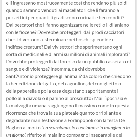
e li ingrassano mostruosamente così che rendano più soldi
quando saranno venduti ai macellatori che li faranno a
pezzettini per quanti li gradiscono cucinati e ben conditi?
Dai pescatori che li fanno agonizzare nelle reti o li dilaniano
con le fiocene? Dovrebbe proteggerli dai prodi cacciatori
che si divertono a sterminare nei boschi splendide e
indifese creature? Dai vivisettori che sperimentano ogni
sorta di medicinali e di armi su milioni di animali imploranti?
Dovrebbe proteggerli dai toreri o da un pubblico assetato di
sangue e di violenza? Insomma, da chi dovrebbe
Sant’Antonio proteggere gli animali? da coloro che chiedono
la benedizione del gatto, del cagnolino, del coniglietto o
della paperella e poi a casa degustano saporitamente il
pollo alla diavola o il panino al prosciutto? Mai l’ipocrisia e
la malvagità umana raggiungono il massimo come in questa
ricorrenza che trova la sua plateale quanto orripilante e
degradante manifestazione a Forlinpopoli con la festa De
Baghen al motto
“Lo scarniamo, lo cuociamo e lo mangiamo in
un giorno”,
riferito al maialino compagno inseparabile del