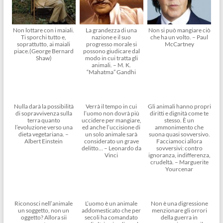
Non lottare con i maiali.
La grandezza di una
Non si può mangiare ciò
Ti sporchi tutto e,
nazione e il suo
che ha un volto. – Paul
soprattutto, ai maiali
progresso morale si
McCartney
piace.(George Bernard
possono giudicare dal
Shaw)
modo in cui tratta gli
animali. – M. K.
“Mahatma” Gandhi
Nulla darà la possibilità
Verrà il tempo in cui
Gli animali hanno propri
di sopravvivenza sulla
l’uomo non dovrà più
diritti e dignità come te
terra quanto
uccidere per mangiare,
stesso. È un
l’evoluzione verso una
ed anche l’uccisione di
ammonimento che
dieta vegetariana. –
un solo animale sarà
suona quasi sovversivo.
Albert Einstein
considerato un grave
Facciamoci allora
delitto… – Leonardo da
sovversivi: contro
Vinci
ignoranza, indifferenza,
crudeltà. – Marguerite
Yourcenar
Riconosci nell’animale
L’uomo è un animale
Non è una digressione
un soggetto, non un
addomesticato che per
menzionare gli orrori
oggetto? Allora sii
secoli ha comandato
della guerra in