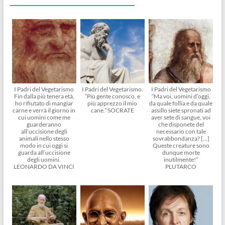
I Padri del Vegetarismo
I Padri del Vegetarismo.
I Padri del Vegetarismo
Fin dalla più tenera età,
“Più gente conosco, e
“Ma voi, uomini d’oggi,
ho rifiutato di mangiar
più apprezzo il mio
da quale follia e da quale
carne e verrà il giorno in
cane.” SOCRATE
assillo siete spronati ad
cui uomini come me
aver sete di sangue, voi
guarderanno
che disponete del
all’uccisione degli
necessario con tale
animali nello stesso
sovrabbondanza? […]
modo in cui oggi si
Queste creature sono
guarda all’uccisione
dunque morte
degli uomini.
inutilmente!”
LEONARDO DA VINCI
PLUTARCO