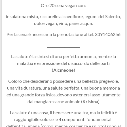
Ore 20 cena vegan con:
insalatona mista, ricciarelle al cavolfiore, legumi del Salento,
dolce vegan, vino, pane, acqua.
Per la cena è necessaria la prenotazione al tel. 3391406256
___________________
La salute è la sintesi di una perfetta armonia, mentre la
malattia è espressione del disaccordo delle parti
(
Alcmeone
)
Coloro che desiderano possedere una bellezza pregevole,
una vita duratura, una salute perfetta, una buona memoria
ed una grande forza fisica, devono astenersi assolutamente
dal mangiare carne animale (
Krishna
)
La salute è una cosa, il benessere un’altra, ma la felicità è
raggiungibile solo se le 4 componenti fondamentali
dell’entità umana (corpo, mente, coscienza e spirito) sono al