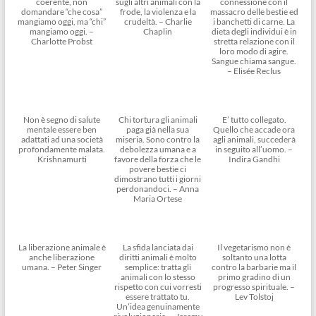
coerente, non
sugli altri animali con la
connessione con il
domandare “che cosa”
frode, la violenza e la
massacro delle bestie ed
mangiamo oggi, ma “chi”
crudeltà. – Charlie
i banchetti di carne. La
mangiamo oggi. –
Chaplin
dieta degli individui è in
Charlotte Probst
stretta relazione con il
loro modo di agire.
Sangue chiama sangue.
– Elisée Reclus
Non è segno di salute
Chi tortura gli animali
E’ tutto collegato.
mentale essere ben
paga già nella sua
Quello che accade ora
adattati ad una società
miseria. Sono contro la
agli animali, succederà
profondamente malata.
debolezza umana e a
in seguito all’uomo. –
Krishnamurti
favore della forza che le
Indira Gandhi
povere bestie ci
dimostrano tutti i giorni
perdonandoci. – Anna
Maria Ortese
La liberazione animale è
La sfida lanciata dai
Il vegetarismo non è
anche liberazione
diritti animali è molto
soltanto una lotta
umana. – Peter Singer
semplice: tratta gli
contro la barbarie ma il
animali con lo stesso
primo gradino di un
rispetto con cui vorresti
progresso spirituale. –
essere trattato tu.
Lev Tolstoj
Un’idea genuinamente