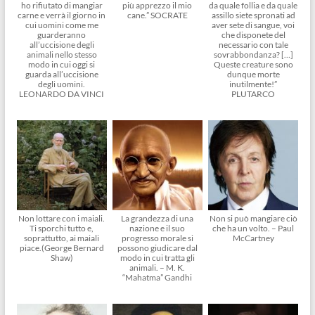
ho rifiutato di mangiar
più apprezzo il mio
da quale follia e da quale
carne e verrà il giorno in
cane.” SOCRATE
assillo siete spronati ad
cui uomini come me
aver sete di sangue, voi
guarderanno
che disponete del
all’uccisione degli
necessario con tale
animali nello stesso
sovrabbondanza? […]
modo in cui oggi si
Queste creature sono
guarda all’uccisione
dunque morte
degli uomini.
inutilmente!”
LEONARDO DA VINCI
PLUTARCO
Non lottare con i maiali.
La grandezza di una
Non si può mangiare ciò
Ti sporchi tutto e,
nazione e il suo
che ha un volto. – Paul
soprattutto, ai maiali
progresso morale si
McCartney
piace.(George Bernard
possono giudicare dal
Shaw)
modo in cui tratta gli
animali. – M. K.
“Mahatma” Gandhi