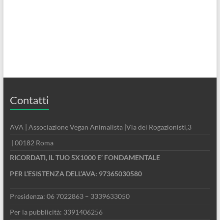
Contatti
AVA | Associazione Vegan Animalista |Via dei Rogazionisti,3
| 00182 Roma
RICORDATI, IL TUO 5X1000 E’ FONDAMENTALE
PER L’ESISTENZA DELL’AVA: 97365030580
Presidenza: 06 7022863 – 3339633050
Per la pubblicità: 3391406256