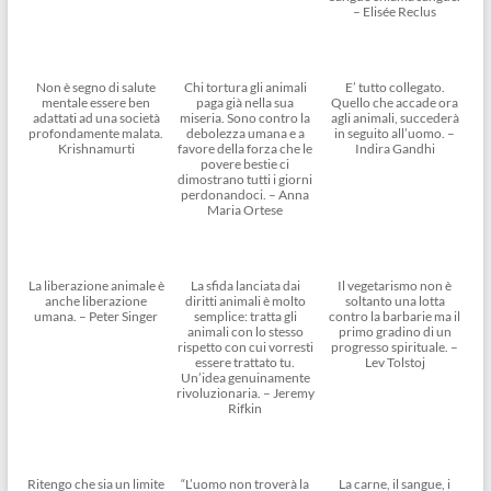
– Elisée Reclus
Non è segno di salute
Chi tortura gli animali
E’ tutto collegato.
mentale essere ben
paga già nella sua
Quello che accade ora
adattati ad una società
miseria. Sono contro la
agli animali, succederà
profondamente malata.
debolezza umana e a
in seguito all’uomo. –
Krishnamurti
favore della forza che le
Indira Gandhi
povere bestie ci
dimostrano tutti i giorni
perdonandoci. – Anna
Maria Ortese
La liberazione animale è
La sfida lanciata dai
Il vegetarismo non è
anche liberazione
diritti animali è molto
soltanto una lotta
umana. – Peter Singer
semplice: tratta gli
contro la barbarie ma il
animali con lo stesso
primo gradino di un
rispetto con cui vorresti
progresso spirituale. –
essere trattato tu.
Lev Tolstoj
Un’idea genuinamente
rivoluzionaria. – Jeremy
Rifkin
Ritengo che sia un limite
“L’uomo non troverà la
La carne, il sangue, i