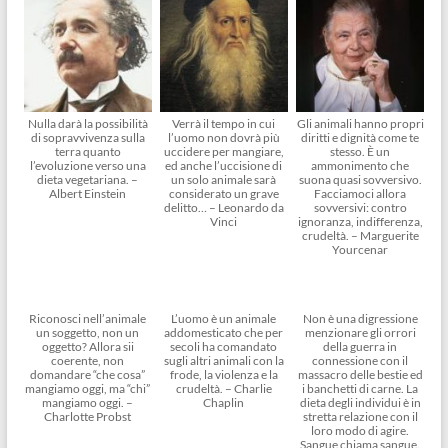
Nulla darà la possibilità
Verrà il tempo in cui
Gli animali hanno propri
di sopravvivenza sulla
l’uomo non dovrà più
diritti e dignità come te
terra quanto
uccidere per mangiare,
stesso. È un
l’evoluzione verso una
ed anche l’uccisione di
ammonimento che
dieta vegetariana. –
un solo animale sarà
suona quasi sovversivo.
Albert Einstein
considerato un grave
Facciamoci allora
delitto… – Leonardo da
sovversivi: contro
Vinci
ignoranza, indifferenza,
crudeltà. – Marguerite
Yourcenar
Riconosci nell’animale
L’uomo è un animale
Non è una digressione
un soggetto, non un
addomesticato che per
menzionare gli orrori
oggetto? Allora sii
secoli ha comandato
della guerra in
coerente, non
sugli altri animali con la
connessione con il
domandare “che cosa”
frode, la violenza e la
massacro delle bestie ed
mangiamo oggi, ma “chi”
crudeltà. – Charlie
i banchetti di carne. La
mangiamo oggi. –
Chaplin
dieta degli individui è in
Charlotte Probst
stretta relazione con il
loro modo di agire.
Sangue chiama sangue.