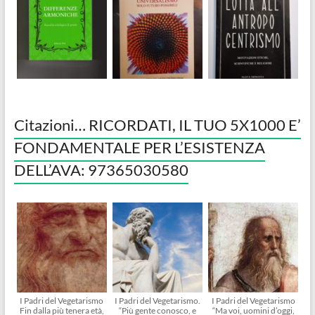
Citazioni… RICORDATI, IL TUO 5X1000 E’
FONDAMENTALE PER L’ESISTENZA
DELL’AVA: 97365030580
I Padri del Vegetarismo
I Padri del Vegetarismo.
I Padri del Vegetarismo
Fin dalla più tenera età,
“Più gente conosco, e
“Ma voi, uomini d’oggi,