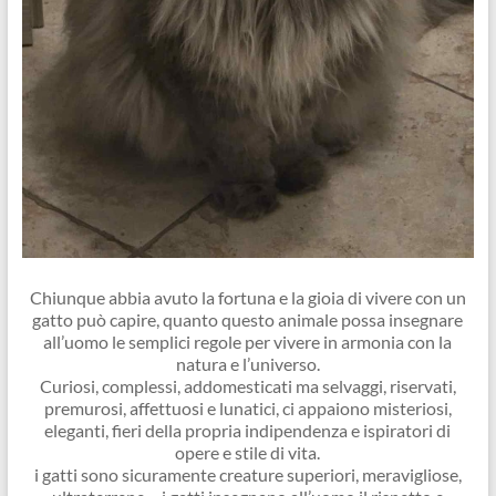
Chiunque abbia avuto la fortuna e la gioia di vivere con un
gatto può capire, quanto questo animale possa insegnare
all’uomo le semplici regole per vivere in armonia con la
natura e l’universo.
Curiosi, complessi, addomesticati ma selvaggi, riservati,
premurosi, affettuosi e lunatici, ci appaiono misteriosi,
eleganti, fieri della propria indipendenza e ispiratori di
opere e stile di vita.
i gatti sono sicuramente creature superiori, meravigliose,