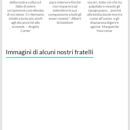
della nostra cultura il
pace interiore finché
visceri, tutto ciò che ha
fatto di avere
non imparerà ad
palpitato e vissuto gli
un’opinione così elevata
estendere la sua
ripugnavano… poiché
di noi stessi. Ci riteniamo
compassione a tutti gli
alla bestia duole morire
infatti a torto più simili
esseri viventi.”- Albert
come all’uomo, e gli
agli dei anziché alle
Schweitzer
dispiaceva digerire
scimmie. – Angela
agonie. Marguerite
Carter
Yourcenar
Immagini di alcuni nostri fratelli