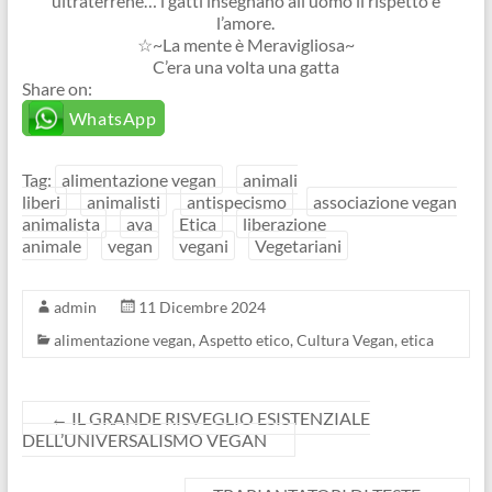
ultraterrene… i gatti insegnano all’uomo il rispetto e
l’amore.
☆~La mente è Meravigliosa~
C’era una volta una gatta
Share on:
WhatsApp
Tag:
alimentazione vegan
animali
liberi
animalisti
antispecismo
associazione vegan
animalista
ava
Etica
liberazione
animale
vegan
vegani
Vegetariani
admin
11 Dicembre 2024
alimentazione vegan
,
Aspetto etico
,
Cultura Vegan
,
etica
←
IL GRANDE RISVEGLIO ESISTENZIALE
DELL’UNIVERSALISMO VEGAN