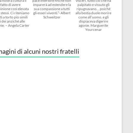
a nostra cultura il
pace interiore finché non
visceri, tutto ciò che ha
fatto di avere
imparerà ad estendere la
palpitato e vissuto gli
inione così elevata
sua compassione a tutti
ripugnavano… poiché
 stessi. Ci riteniamo
gli esseri viventi.”- Albert
alla bestia duole morire
ti a torto più simili
Schweitzer
come all’uomo, e gli
i dei anziché alle
dispiaceva digerire
ie. – Angela Carter
agonie. Marguerite
Yourcenar
agini di alcuni nostri fratelli