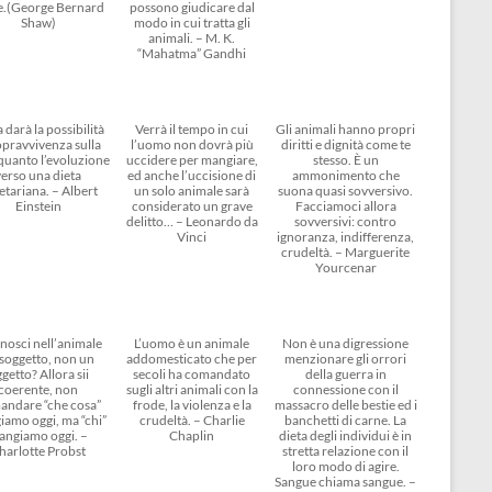
e.(George Bernard
possono giudicare dal
Shaw)
modo in cui tratta gli
animali. – M. K.
“Mahatma” Gandhi
 darà la possibilità
Verrà il tempo in cui
Gli animali hanno propri
opravvivenza sulla
l’uomo non dovrà più
diritti e dignità come te
 quanto l’evoluzione
uccidere per mangiare,
stesso. È un
verso una dieta
ed anche l’uccisione di
ammonimento che
etariana. – Albert
un solo animale sarà
suona quasi sovversivo.
Einstein
considerato un grave
Facciamoci allora
delitto… – Leonardo da
sovversivi: contro
Vinci
ignoranza, indifferenza,
crudeltà. – Marguerite
Yourcenar
nosci nell’animale
L’uomo è un animale
Non è una digressione
soggetto, non un
addomesticato che per
menzionare gli orrori
getto? Allora sii
secoli ha comandato
della guerra in
coerente, non
sugli altri animali con la
connessione con il
andare “che cosa”
frode, la violenza e la
massacro delle bestie ed i
amo oggi, ma “chi”
crudeltà. – Charlie
banchetti di carne. La
angiamo oggi. –
Chaplin
dieta degli individui è in
harlotte Probst
stretta relazione con il
loro modo di agire.
Sangue chiama sangue. –