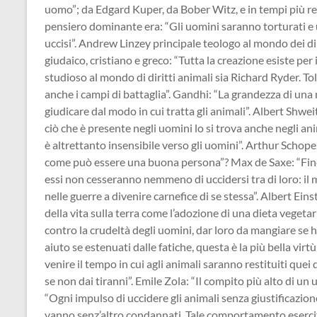
uomo”; da Edgard Kuper, da Bober Witz, e in tempi più rec
pensiero dominante era: “Gli uomini saranno torturati e u
uccisi”. Andrew Linzey principale teologo al mondo dei d
giudaico, cristiano e greco: “Tutta la creazione esiste per 
studioso al mondo di diritti animali sia Richard Ryder. To
anche i campi di battaglia”. Gandhi: “La grandezza di una
giudicare dal modo in cui tratta gli animali”. Albert Shweit
ciò che è presente negli uomini lo si trova anche negli an
è altrettanto insensibile verso gli uomini”. Arthur Schope
come può essere una buona persona”? Max de Saxe: “Finc
essi non cesseranno nemmeno di uccidersi tra di loro: il
nelle guerre a divenire carnefice di se stessa”. Albert Eins
della vita sulla terra come l’adozione di una dieta vegeta
contro la crudeltà degli uomini, dar loro da mangiare se 
aiuto se estenuati dalle fatiche, questa è la più bella vir
venire il tempo in cui agli animali saranno restituiti que
se non dai tiranni”. Emile Zola: “Il compito più alto di un u
“Ogni impulso di uccidere gli animali senza giustificazion
vanno senz’altro condannati. Tale comportamento esercit