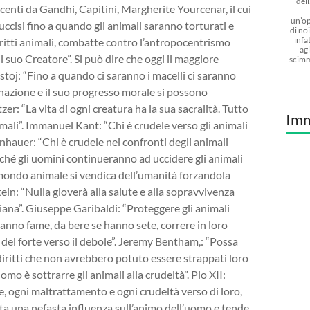
dell
enti da Gandhi, Capitini, Margherite Yourcenar, il cui
un’op
ccisi fino a quando gli animali saranno torturati e
di noi
infat
iritti animali, combatte contro l’antropocentrismo
agl
il suo Creatore”. Si può dire che oggi il maggiore
scimm
lstoj: “Fino a quando ci saranno i macelli ci saranno
 nazione e il suo progresso morale si possono
zer: “La vita di ogni creatura ha la sua sacralità. Tutto
Imm
imali”. Immanuel Kant: “Chi è crudele verso gli animali
nhauer: “Chi è crudele nei confronti degli animali
hé gli uomini continueranno ad uccidere gli animali
 mondo animale si vendica dell’umanità forzandola
tein: “Nulla gioverà alla salute e alla sopravvivenza
riana”. Giuseppe Garibaldi: “Proteggere gli animali
hanno fame, da bere se hanno sete, correre in loro
tù del forte verso il debole”. Jeremy Bentham,: “Possa
i diritti che non avrebbero potuto essere strappati loro
omo è sottrarre gli animali alla crudeltà”. Pio XII:
e, ogni maltrattamento e ogni crudeltà verso di loro,
a una nefasta influenza sull’animo dell’uomo e tende