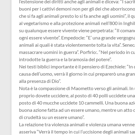
l’estensione dei diritti anche agli animali e diceva: “I sacr
buoni per i cattivi demoni non per gli dei che aborriscono
che si fa agli animali presto lo si fa anche agli uomini”, i
al vegetarismo e alla protezione animali nell’800 in Inghi
su qualunque essere vivente viene perpetrata: “Il coman
ogni essere vivente”. Empedocle: “E’ una grande vergogna
animali ai quali è stata violentemente tolta la vita”. Sen
massacrare uomini in guerra”. Porfirio:. “Nel periodo in cu
introdotte la guerra e la bramosia del potere”.
Nei testi biblici importante è il pensiero di Ezechiele: “In
causa dell’uomo, verrà il giorno in cui preparerò una gran
alla presenza di Dio”.
Nota è la compassione di Maometto verso gli animali. In 
proprio dovete uccidere, al posto di 40 polli uccidete una
posto di 40 mucche uccidete 10 cammelli. Una buona azio
buona azione fatta ad un essere umano, mentre un atto d
di crudeltà su un essere umano”.
La relazione tra violenza animali e violenza umana venne 
asseriva “Verrà il tempo in cui l’uccisione degli animali s