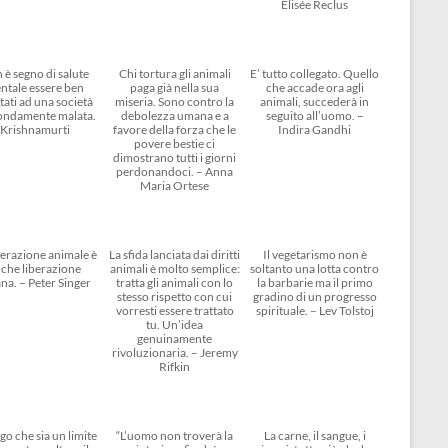
Elisée Reclus
 è segno di salute
Chi tortura gli animali
E’ tutto collegato. Quello
ntale essere ben
paga già nella sua
che accade ora agli
tati ad una società
miseria. Sono contro la
animali, succederà in
ondamente malata.
debolezza umana e a
seguito all’uomo. –
Krishnamurti
favore della forza che le
Indira Gandhi
povere bestie ci
dimostrano tutti i giorni
perdonandoci. – Anna
Maria Ortese
berazione animale è
La sfida lanciata dai diritti
Il vegetarismo non è
che liberazione
animali è molto semplice:
soltanto una lotta contro
na. – Peter Singer
tratta gli animali con lo
la barbarie ma il primo
stesso rispetto con cui
gradino di un progresso
vorresti essere trattato
spirituale. – Lev Tolstoj
tu. Un’idea
genuinamente
rivoluzionaria. – Jeremy
Rifkin
go che sia un limite
“L’uomo non troverà la
La carne, il sangue, i