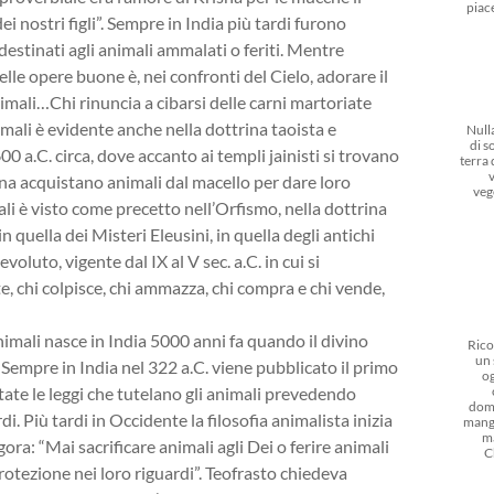
piac
i nostri figli”. Sempre in India più tardi furono
 destinati agli animali ammalati o feriti. Mentre
elle opere buone è, nei confronti del Cielo, adorare il
nimali…Chi rinuncia a cibarsi delle carni martoriate
animali è evidente anche nella dottrina taoista e
Nulla
di s
 a.C. circa, dove accanto ai templi jainisti si trovano
terra
jaina acquistano animali dal macello per dare loro
veg
ali è visto come precetto nell’Orfismo, nella dottrina
n quella dei Misteri Eleusini, in quella degli antichi
evoluto, vigente dal IX al V sec. a.C. in cui si
e, chi colpisce, chi ammazza, chi compra e chi vende,
nimali nasce in India 5000 anni fa quando il divino
Rico
un 
. Sempre in India nel 322 a.C. viene pubblicato il primo
og
tate le leggi che tutelano gli animali prevedendo
dom
. Più tardi in Occidente la filosofia animalista inizia
mangi
m
ora: “Mai sacrificare animali agli Dei o ferire animali
C
protezione nei loro riguardi”. Teofrasto chiedeva