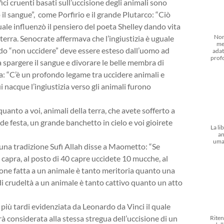
ifici cruenti basati sull’uccisione degli animali sono
 il sangue”, come Porfirio e il grande Plutarco: “Ciò
l quale influenzò il pensiero del poeta Shelley dando vita
Non
lterra. Senocrate affermava che l’ingiustizia è uguale
me
do “non uccidere” deve essere esteso dall’uomo ad
adat
prof
 spargere il sangue e divorare le belle membra di
eca: “C’è un profondo legame tra uccidere animali e
i nacque l’ingiustizia verso gli animali furono
 quanto a voi, animali della terra, che avete sofferto a
de festa, un grande banchetto in cielo e voi gioirete
La li
an
uma
una tradizione Sufi Allah disse a Maometto: “Se
 capra, al posto di 40 capre uccidete 10 mucche, al
ne fatta a un animale è tanto meritoria quanto una
i crudeltà a un animale è tanto cattivo quanto un atto
più tardi evidenziata da Leonardo da Vinci il quale
arà considerata alla stessa stregua dell’uccisione di un
Riten