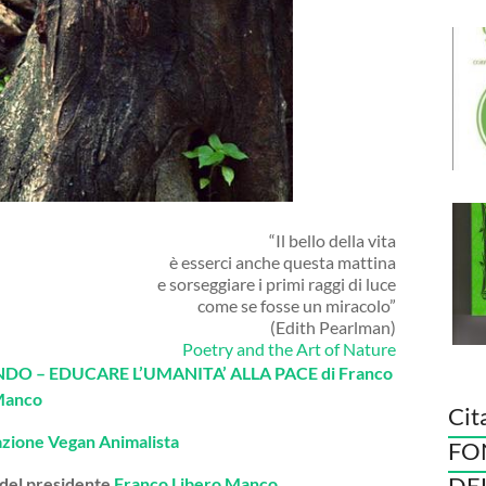
“Il bello della vita
è esserci anche questa mattina
e sorseggiare i primi raggi di luce
come se fosse un miracolo”
(Edith Pearlman)
Poetry and the Art of Nature
O – EDUCARE L’UMANITA’ ALLA PACE di Franco
Manco
Cit
azione Vegan Animalista
FO
DE
 del presidente
Franco Libero Manco