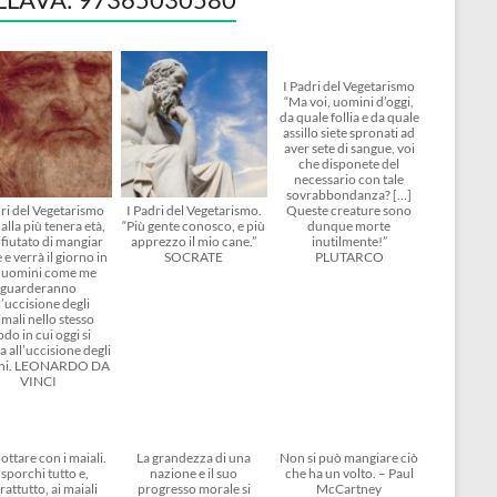
I Padri del Vegetarismo
“Ma voi, uomini d’oggi,
da quale follia e da quale
assillo siete spronati ad
aver sete di sangue, voi
che disponete del
necessario con tale
sovrabbondanza? […]
dri del Vegetarismo
I Padri del Vegetarismo.
Queste creature sono
alla più tenera età,
“Più gente conosco, e più
dunque morte
ifiutato di mangiar
apprezzo il mio cane.”
inutilmente!”
 e verrà il giorno in
SOCRATE
PLUTARCO
i uomini come me
guarderanno
l’uccisione degli
mali nello stesso
do in cui oggi si
 all’uccisione degli
ni. LEONARDO DA
VINCI
ottare con i maiali.
La grandezza di una
Non si può mangiare ciò
 sporchi tutto e,
nazione e il suo
che ha un volto. – Paul
rattutto, ai maiali
progresso morale si
McCartney