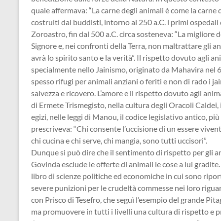
quale affermava: “La carne degli animali è come la carne de
costruiti dai buddisti, intorno al 250 a.C. i primi ospedali
Zoroastro, fin dal 500 a.C. circa sosteneva: “La migliore d
Signore e, nei confronti della Terra, non maltrattare gli a
avrà lo spirito santo e la verità”. Il rispetto dovuto agli 
specialmente nello Jainismo, originato da Mahavira nel 600
spesso rifugi per animali anziani o feriti e non di rado i 
salvezza e ricovero. L’amore e il rispetto dovuto agli anim
di Ermete Trismegisto, nella cultura degli Oracoli Caldei, i
egizi, nelle leggi di Manou, il codice legislativo antico, più 
prescriveva: “Chi consente l’uccisione di un essere vivent
chi cucina e chi serve, chi mangia, sono tutti uccisori”.
Dunque si può dire che il sentimento di rispetto per gli a
Govinda esclude le offerte di animali le cose a lui gradite
libro di scienze politiche ed economiche in cui sono ripor
severe punizioni per le crudeltà commesse nei loro riguardi
con Prisco di Tesefro, che seguì l’esempio del grande Pitag
ma promuovere in tutti i livelli una cultura di rispetto e 