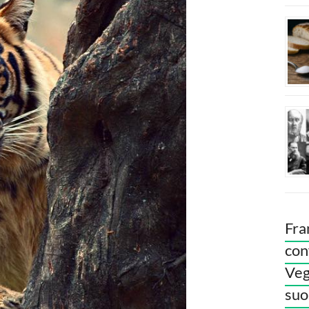
Fra
con
Veg
suoi