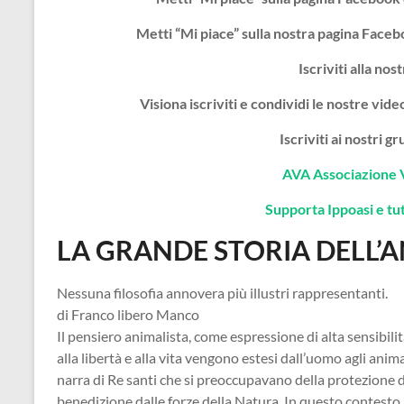
Metti “Mi piace” sulla nostra pagina Face
Iscriviti alla nos
Visiona iscriviti e condividi le nostre vi
Iscriviti ai nostri 
AVA Associazione 
Supporta Ippoasi e tutt
LA GRANDE STORIA DELL’
Nessuna filosofia annovera più illustri rappresentanti.
di Franco libero Manco
Il pensiero animalista, come espressione di alta sensibilità
alla libertà e alla vita vengono estesi dall’uomo agli animal
narra di Re santi che si preoccupavano della protezione de
benedizione dalle forze della Natura. In questo contesto 