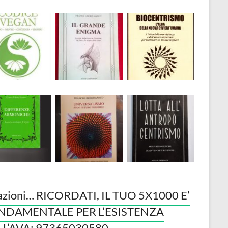
azioni… RICORDATI, IL TUO 5X1000 E’
NDAMENTALE PER L’ESISTENZA
LL’AVA: 97365030580