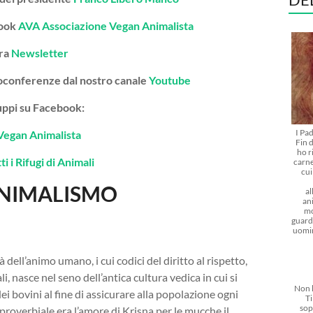
book
AVA Associazione Vegan Animalista
tra
Newsletter
deoconferenze dal nostro canale
Youtube
gruppi su Facebook:
I Pa
Vegan Animalista
Fin d
ho r
i i Rifugi di Animali
carne
cu
ANIMALISMO
al
ani
mo
guarda
uomi
 dell’animo umano, i cui codici del diritto al rispetto,
i, nasce nel seno dell’antica cultura vedica in cui si
Non l
i bovini al fine di assicurare alla popolazione ogni
Ti
sop
proverbiale era l’amore di Krisna per le mucche il