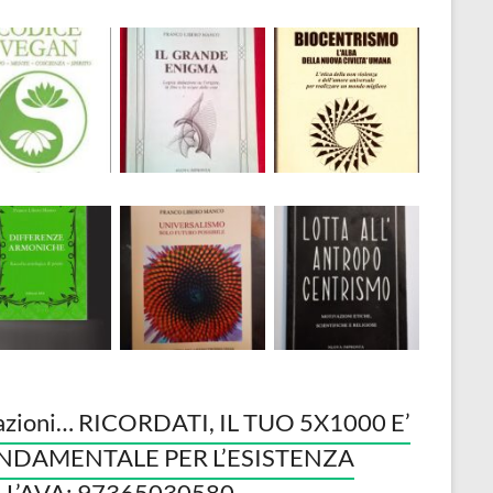
azioni… RICORDATI, IL TUO 5X1000 E’
NDAMENTALE PER L’ESISTENZA
LL’AVA: 97365030580