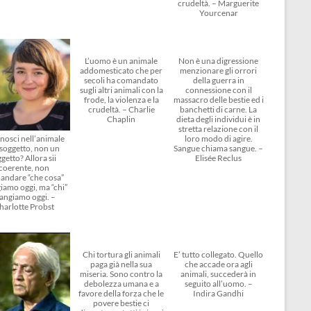
crudeltà. – Marguerite
Yourcenar
L’uomo è un animale
Non è una digressione
addomesticato che per
menzionare gli orrori
secoli ha comandato
della guerra in
sugli altri animali con la
connessione con il
frode, la violenza e la
massacro delle bestie ed i
crudeltà. – Charlie
banchetti di carne. La
Chaplin
dieta degli individui è in
stretta relazione con il
nosci nell’animale
loro modo di agire.
soggetto, non un
Sangue chiama sangue. –
getto? Allora sii
Elisée Reclus
coerente, non
andare “che cosa”
amo oggi, ma “chi”
angiamo oggi. –
harlotte Probst
Chi tortura gli animali
E’ tutto collegato. Quello
paga già nella sua
che accade ora agli
miseria. Sono contro la
animali, succederà in
debolezza umana e a
seguito all’uomo. –
favore della forza che le
Indira Gandhi
povere bestie ci