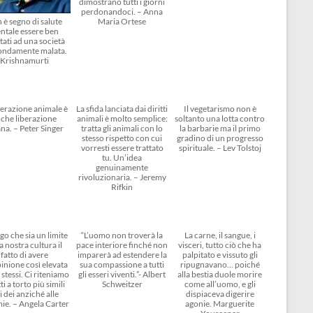
dimostrano tutti i giorni
perdonandoci. – Anna
 è segno di salute
Maria Ortese
ntale essere ben
tati ad una società
ondamente malata.
Krishnamurti
berazione animale è
La sfida lanciata dai diritti
Il vegetarismo non è
che liberazione
animali è molto semplice:
soltanto una lotta contro
na. – Peter Singer
tratta gli animali con lo
la barbarie ma il primo
stesso rispetto con cui
gradino di un progresso
vorresti essere trattato
spirituale. – Lev Tolstoj
tu. Un’idea
genuinamente
rivoluzionaria. – Jeremy
Rifkin
go che sia un limite
“L’uomo non troverà la
La carne, il sangue, i
a nostra cultura il
pace interiore finché non
visceri, tutto ciò che ha
fatto di avere
imparerà ad estendere la
palpitato e vissuto gli
inione così elevata
sua compassione a tutti
ripugnavano… poiché
 stessi. Ci riteniamo
gli esseri viventi.”- Albert
alla bestia duole morire
ti a torto più simili
Schweitzer
come all’uomo, e gli
i dei anziché alle
dispiaceva digerire
ie. – Angela Carter
agonie. Marguerite