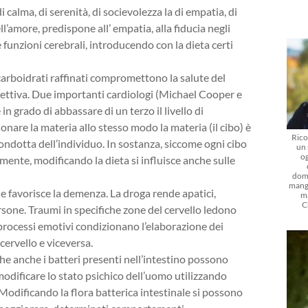
calma, di serenità, di socievolezza la di empatia, di
ll’amore, predispone all’ empatia, alla fiducia negli
 funzioni cerebrali, introducendo con la dieta certi
carboidrati raffinati compromettono la salute del
tettiva. Due importanti cardiologi (Michael Cooper e
grado di abbassare di un terzo il livello di
onare la materia allo stesso modo la materia (il cibo) è
Rico
condotta dell’individuo. In sostanza, siccome ogni cibo
un 
og
 mente, modificando la dieta si influisce anche sulle
dom
mangi
 e favorisce la demenza. La droga rende apatici,
m
C
rsone. Traumi in specifiche zone del cervello ledono
n processi emotivi condizionano l’elaborazione dei
cervello e viceversa.
he anche i batteri presenti nell’intestino possono
modificare lo stato psichico dell’uomo utilizzando
. Modificando la flora batterica intestinale si possono