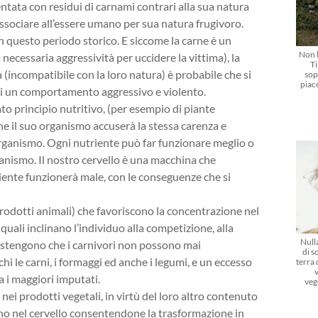
tata con residui di carnami contrari alla sua natura
associare all’essere umano per sua natura frugivoro.
 questo periodo storico. E siccome la carne è un
Non l
 necessaria aggressività per uccidere la vittima), la
Ti
(incompatibile con la loro natura) è probabile che si
sop
piac
 di un comportamento aggressivo e violento.
to principio nutritivo, (per esempio di piante
he il suo organismo accuserà la stessa carenza e
 organismo. Ogni nutriente può far funzionare meglio o
anismo. Il nostro cervello è una macchina che
iente funzionerà male, con le conseguenze che si
 prodotti animali) che favoriscono la concentrazione nel
uali inclinano l’individuo alla competizione, alla
Nulla
ni sostengono che i carnivori non possono mai
di s
cchi le carni, i formaggi ed anche i legumi, e un eccesso
terra
a i maggiori imputati.
veg
 nei prodotti vegetali, in virtù del loro altro contenuto
ano nel cervello consentendone la trasformazione in