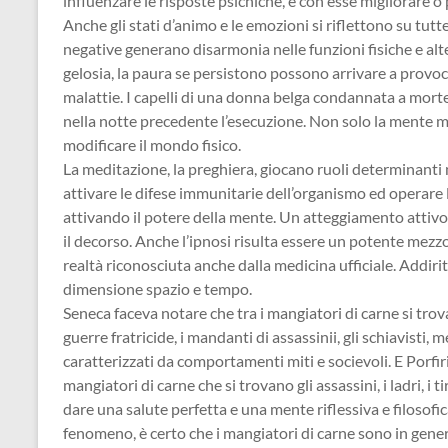
influenzare le risposte psichiche, e con esse migliorare
Anche gli stati d’animo e le emozioni si riflettono su tutte
negative generano disarmonia nelle funzioni fisiche e alter
gelosia, la paura se persistono possono arrivare a provoc
malattie. I capelli di una donna belga condannata a mor
nella notte precedente l’esecuzione. Non solo la mente 
modificare il mondo fisico.
La meditazione, la preghiera, giocano ruoli determinanti n
attivare le difese immunitarie dell’organismo ed operare 
attivando il potere della mente. Un atteggiamento attivo
il decorso. Anche l’ipnosi risulta essere un potente mezz
realtà riconosciuta anche dalla medicina ufficiale. Addiri
dimensione spazio e tempo.
Seneca faceva notare che tra i mangiatori di carne si trovano
guerre fratricide, i mandanti di assassinii, gli schiavisti,
caratterizzati da comportamenti miti e socievoli. E Porfiri
mangiatori di carne che si trovano gli assassini, i ladri, i t
dare una salute perfetta e una mente riflessiva e filosofic
fenomeno, è certo che i mangiatori di carne sono in genere 