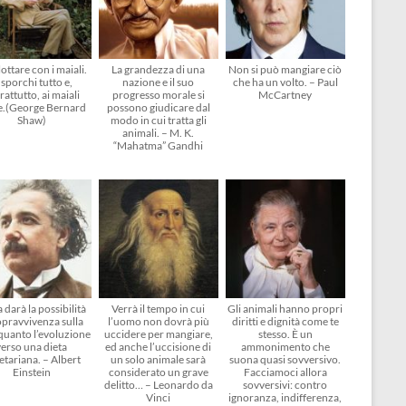
ottare con i maiali.
La grandezza di una
Non si può mangiare ciò
 sporchi tutto e,
nazione e il suo
che ha un volto. – Paul
rattutto, ai maiali
progresso morale si
McCartney
e.(George Bernard
possono giudicare dal
Shaw)
modo in cui tratta gli
animali. – M. K.
“Mahatma” Gandhi
 darà la possibilità
Verrà il tempo in cui
Gli animali hanno propri
opravvivenza sulla
l’uomo non dovrà più
diritti e dignità come te
 quanto l’evoluzione
uccidere per mangiare,
stesso. È un
verso una dieta
ed anche l’uccisione di
ammonimento che
etariana. – Albert
un solo animale sarà
suona quasi sovversivo.
Einstein
considerato un grave
Facciamoci allora
delitto… – Leonardo da
sovversivi: contro
Vinci
ignoranza, indifferenza,