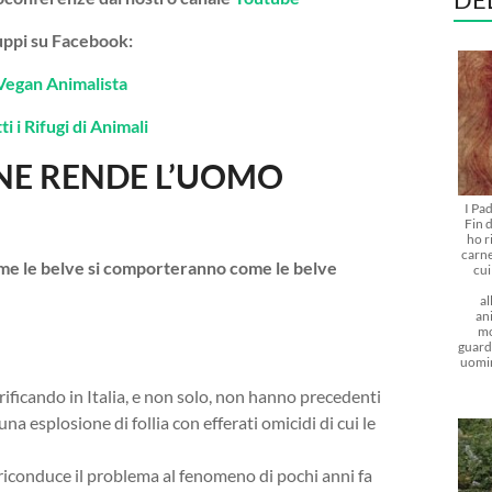
gruppi su Facebook:
Vegan Animalista
i i Rifugi di Animali
NE RENDE L’UOMO
I Pa
Fin d
ho r
carne
come le belve si comporteranno come le belve
cu
al
ani
mo
guarda
uomi
rificando in Italia, e non solo, non hanno precedenti
na esplosione di follia con efferati omicidi di cui le
, riconduce il problema al fenomeno di pochi anni fa