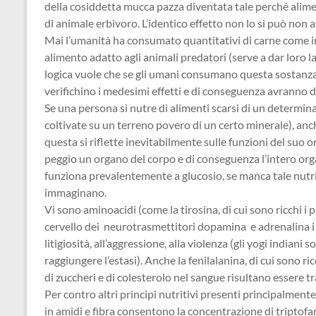
della cosiddetta mucca pazza diventata tale perché alimen
di animale erbivoro. L’identico effetto non lo si può non 
Mai l’umanità ha consumato quantitativi di carne come in
alimento adatto agli animali predatori (serve a dar loro la
logica vuole che se gli umani consumano questa sostanza 
verifichino i medesimi effetti e di conseguenza avranno
Se una persona si nutre di alimenti scarsi di un determina
coltivate su un terreno povero di un certo minerale), anc
questa si riflette inevitabilmente sulle funzioni del suo
peggio un organo del corpo e di conseguenza l’intero org
funziona prevalentemente a glucosio, se manca tale nutr
immaginano.
Vi sono aminoacidi (come la tirosina, di cui sono ricchi i
cervello dei neurotrasmettitori dopamina e adrenalina i q
litigiosità, all’aggressione, alla violenza (gli yogi india
raggiungere l’estasi). Anche la fenilalanina, di cui sono ri
di zuccheri e di colesterolo nel sangue risultano essere tr
Per contro altri principi nutritivi presenti principalmente
in amidi e fibra consentono la concentrazione di triptof