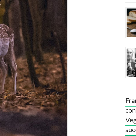
Fra
con
Veg
suoi