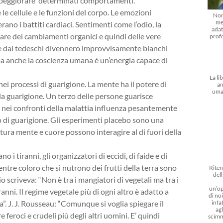
 o peggiorare determinati comportamenti.
 le cellule e le funzioni del corpo. Le emozioni
Non
me
ano i battiti cardiaci. Sentimenti come l’odio, la
adat
are dei cambiamenti organici e quindi delle vere
prof
te dai tedeschi divennero improvvisamente bianchi
ma anche la coscienza umana è un’energia capace di
La li
ei processi di guarigione. La mente ha il potere di
an
uma
la guarigione. Un terzo delle persone guarisce
 nei confronti della malattia influenza pesantemente
o di guarigione. Gli esperimenti placebo sono una
ttura mente e cuore possono interagire al di fuori della
 i tiranni, gli organizzatori di eccidi, di faide e di
 mentre coloro che si nutrono dei frutti della terra sono
Riten
dell
o scriveva: “Non è tra i mangiatori di vegetali ma tra i
un’op
iranni. Il regime vegetale più di ogni altro è adatto a
di noi
infat
a”. J. J. Rousseau: “Comunque si voglia spiegare il
agl
feroci e crudeli più degli altri uomini. E’ quindi
scimm