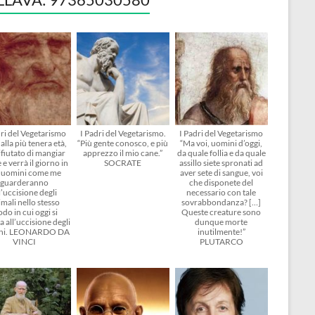
dri del Vegetarismo
I Padri del Vegetarismo.
I Padri del Vegetarismo
alla più tenera età,
“Più gente conosco, e più
“Ma voi, uomini d’oggi,
ifiutato di mangiar
apprezzo il mio cane.”
da quale follia e da quale
 e verrà il giorno in
SOCRATE
assillo siete spronati ad
i uomini come me
aver sete di sangue, voi
guarderanno
che disponete del
l’uccisione degli
necessario con tale
mali nello stesso
sovrabbondanza? […]
do in cui oggi si
Queste creature sono
 all’uccisione degli
dunque morte
ni. LEONARDO DA
inutilmente!”
VINCI
PLUTARCO