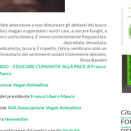
 fate attenzione a non disturbare gli abitanti del bosco
oci magari a sgambare i vostri cani, a cercare funghi, a
 loro unica dimora. E viene costantemente frequentata,
depredata, devastata.
icatezza, la cura, il rispetto, l’etica, sembrano solo un
 inventario dei sentimenti umani tristemente desueto.
Silvia Bandini
O – EDUCARE L’UMANITA’ ALLA PACE di Franco
Manco
azione Vegan Animalista
 del presidente
Franco Libero Manco
book
AVA Associazione Vegan Animalista
Cit
tra
Newsletter
FO
DE
deoconferenze dal nostro canale
Youtube