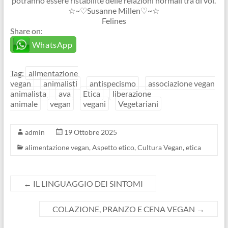
potranno essere ristabilite delle relazioni normali tra di voi.
☆~♡Susanne Millen♡~☆
Felines
Share on:
WhatsApp
Tag:
alimentazione
vegan
animalisti
antispecismo
associazione vegan
animalista
ava
Etica
liberazione
animale
vegan
vegani
Vegetariani
admin
19 Ottobre 2025
alimentazione vegan
,
Aspetto etico
,
Cultura Vegan
,
etica
←
IL LINGUAGGIO DEI SINTOMI
COLAZIONE, PRANZO E CENA VEGAN
→