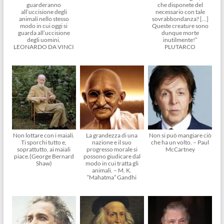
guarderanno
che disponete del
all’uccisione degli
necessario con tale
animali nello stesso
sovrabbondanza? […]
modo in cui oggi si
Queste creature sono
guarda all’uccisione
dunque morte
degli uomini.
inutilmente!”
LEONARDO DA VINCI
PLUTARCO
Non lottare con i maiali.
La grandezza di una
Non si può mangiare ciò
Ti sporchi tutto e,
nazione e il suo
che ha un volto. – Paul
soprattutto, ai maiali
progresso morale si
McCartney
piace.(George Bernard
possono giudicare dal
Shaw)
modo in cui tratta gli
animali. – M. K.
“Mahatma” Gandhi