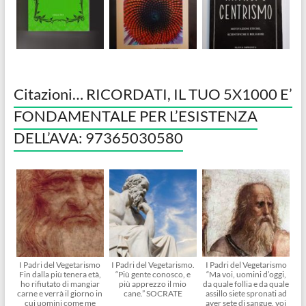
Citazioni… RICORDATI, IL TUO 5X1000 E’
FONDAMENTALE PER L’ESISTENZA
DELL’AVA: 97365030580
I Padri del Vegetarismo
I Padri del Vegetarismo.
I Padri del Vegetarismo
Fin dalla più tenera età,
“Più gente conosco, e
“Ma voi, uomini d’oggi,
ho rifiutato di mangiar
più apprezzo il mio
da quale follia e da quale
carne e verrà il giorno in
cane.” SOCRATE
assillo siete spronati ad
cui uomini come me
aver sete di sangue, voi