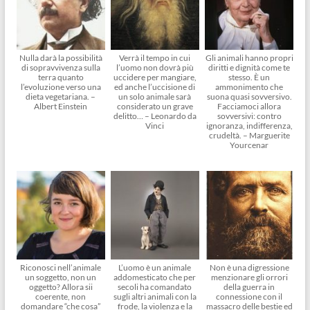
Nulla darà la possibilità
Verrà il tempo in cui
Gli animali hanno propri
di sopravvivenza sulla
l’uomo non dovrà più
diritti e dignità come te
terra quanto
uccidere per mangiare,
stesso. È un
l’evoluzione verso una
ed anche l’uccisione di
ammonimento che
dieta vegetariana. –
un solo animale sarà
suona quasi sovversivo.
Albert Einstein
considerato un grave
Facciamoci allora
delitto… – Leonardo da
sovversivi: contro
Vinci
ignoranza, indifferenza,
crudeltà. – Marguerite
Yourcenar
Riconosci nell’animale
L’uomo è un animale
Non è una digressione
un soggetto, non un
addomesticato che per
menzionare gli orrori
oggetto? Allora sii
secoli ha comandato
della guerra in
coerente, non
sugli altri animali con la
connessione con il
domandare “che cosa”
frode, la violenza e la
massacro delle bestie ed