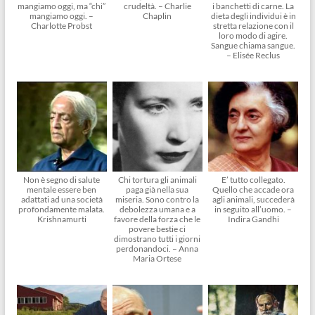
mangiamo oggi, ma “chi”
crudeltà. – Charlie
i banchetti di carne. La
mangiamo oggi. –
Chaplin
dieta degli individui è in
Charlotte Probst
stretta relazione con il
loro modo di agire.
Sangue chiama sangue.
– Elisée Reclus
Non è segno di salute
Chi tortura gli animali
E’ tutto collegato.
mentale essere ben
paga già nella sua
Quello che accade ora
adattati ad una società
miseria. Sono contro la
agli animali, succederà
profondamente malata.
debolezza umana e a
in seguito all’uomo. –
Krishnamurti
favore della forza che le
Indira Gandhi
povere bestie ci
dimostrano tutti i giorni
perdonandoci. – Anna
Maria Ortese