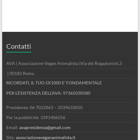
Contatti
AVA | Associazione Vegan Animalista |Via dei Rogazionisti,3
| 00182 Roma
RICORDATI, IL TUO 5X1000 E’ FONDAMENTALE
PER L’ESISTENZA DELL’AVA: 97365030580
Presidenza: 06 7022863 – 3339633050
Per la pubblicità: 3391406256
Email:
avapresidenza@gmail.com
Sito:
associazionevegananimalista.it