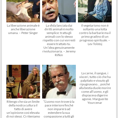
La liberazione animale è
La sfida lanciata dai
Il vegetarismo non è
anche liberazione
diritti animali è molto
soltanto una lotta
umana. – Peter Singer
semplice: tratta gli
contro la barbarie ma il
animali con lo stesso
primo gradino di un
rispetto con cui vorresti
progresso spirituale. –
essere trattato tu.
Lev Tolstoj
Un’idea genuinamente
rivoluzionaria. – Jeremy
Rifkin
La carne, il sangue, i
visceri, tutto ciò che ha
palpitato e vissuto gli
ripugnavano… poiché
alla bestia duole morire
come all’uomo, e gli
dispiaceva digerire
agonie. Marguerite
Ritengo che sia un limite
“L’uomo non troverà la
Yourcenar
della nostra cultura il
pace interiore finché
fatto di avere
non imparerà ad
un’opinione così elevata
estendere la sua
di noi stessi. Ci riteniamo
compassione a tutti gli