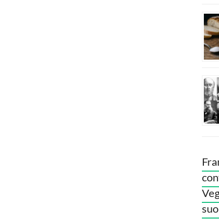
Fra
con
Veg
suoi