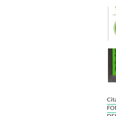
Cit
FO
DE