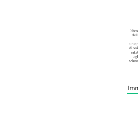
Riten
dell
un’op
di noi
infat
agl
scimm
Imm