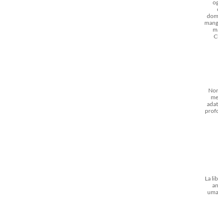
og
dom
mangi
m
C
Non
me
adat
prof
La li
an
uma