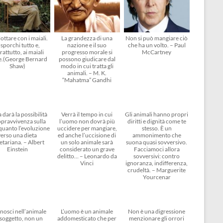
ottare con i maiali.
La grandezza di una
Non si può mangiare ciò
 sporchi tutto e,
nazione e il suo
che ha un volto. – Paul
rattutto, ai maiali
progresso morale si
McCartney
e.(George Bernard
possono giudicare dal
Shaw)
modo in cui tratta gli
animali. – M. K.
“Mahatma” Gandhi
 darà la possibilità
Verrà il tempo in cui
Gli animali hanno propri
opravvivenza sulla
l’uomo non dovrà più
diritti e dignità come te
 quanto l’evoluzione
uccidere per mangiare,
stesso. È un
verso una dieta
ed anche l’uccisione di
ammonimento che
etariana. – Albert
un solo animale sarà
suona quasi sovversivo.
Einstein
considerato un grave
Facciamoci allora
delitto… – Leonardo da
sovversivi: contro
Vinci
ignoranza, indifferenza,
crudeltà. – Marguerite
Yourcenar
nosci nell’animale
L’uomo è un animale
Non è una digressione
soggetto, non un
addomesticato che per
menzionare gli orrori