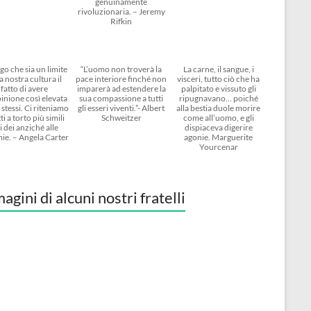
genuinamente
rivoluzionaria. – Jeremy
Rifkin
go che sia un limite
“L’uomo non troverà la
La carne, il sangue, i
a nostra cultura il
pace interiore finché non
visceri, tutto ciò che ha
fatto di avere
imparerà ad estendere la
palpitato e vissuto gli
inione così elevata
sua compassione a tutti
ripugnavano… poiché
 stessi. Ci riteniamo
gli esseri viventi.”- Albert
alla bestia duole morire
ti a torto più simili
Schweitzer
come all’uomo, e gli
i dei anziché alle
dispiaceva digerire
ie. – Angela Carter
agonie. Marguerite
Yourcenar
agini di alcuni nostri fratelli