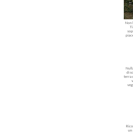
Non l
Ti
sop
piac
Nulla
di s
terra
veg
Rico
un 