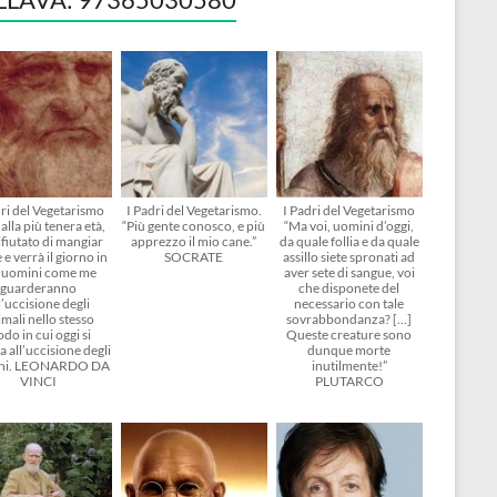
dri del Vegetarismo
I Padri del Vegetarismo.
I Padri del Vegetarismo
alla più tenera età,
“Più gente conosco, e più
“Ma voi, uomini d’oggi,
ifiutato di mangiar
apprezzo il mio cane.”
da quale follia e da quale
 e verrà il giorno in
SOCRATE
assillo siete spronati ad
i uomini come me
aver sete di sangue, voi
guarderanno
che disponete del
l’uccisione degli
necessario con tale
mali nello stesso
sovrabbondanza? […]
do in cui oggi si
Queste creature sono
 all’uccisione degli
dunque morte
ni. LEONARDO DA
inutilmente!”
VINCI
PLUTARCO