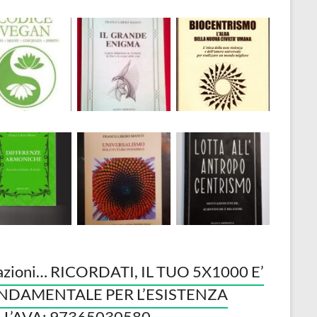
azioni… RICORDATI, IL TUO 5X1000 E’
NDAMENTALE PER L’ESISTENZA
LL’AVA: 97365030580