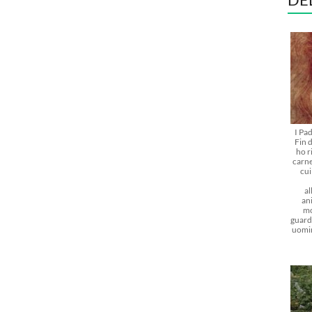
I Pa
Fin d
ho r
carne
cu
al
ani
mo
guarda
uomi