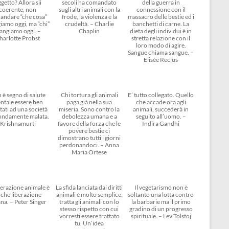
getto? Allora sii
secoli ha comandato
della guerra in
coerente, non
sugli altri animali con la
connessione con il
andare “che cosa”
frode, la violenza e la
massacro delle bestie ed i
amo oggi, ma “chi”
crudeltà. – Charlie
banchetti di carne. La
angiamo oggi. –
Chaplin
dieta degli individui è in
harlotte Probst
stretta relazione con il
loro modo di agire.
Sangue chiama sangue. –
Elisée Reclus
 è segno di salute
Chi tortura gli animali
E’ tutto collegato. Quello
ntale essere ben
paga già nella sua
che accade ora agli
tati ad una società
miseria. Sono contro la
animali, succederà in
ondamente malata.
debolezza umana e a
seguito all’uomo. –
Krishnamurti
favore della forza che le
Indira Gandhi
povere bestie ci
dimostrano tutti i giorni
perdonandoci. – Anna
Maria Ortese
berazione animale è
La sfida lanciata dai diritti
Il vegetarismo non è
che liberazione
animali è molto semplice:
soltanto una lotta contro
na. – Peter Singer
tratta gli animali con lo
la barbarie ma il primo
stesso rispetto con cui
gradino di un progresso
vorresti essere trattato
spirituale. – Lev Tolstoj
tu. Un’idea