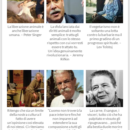
La liberazione animale è
La sfida lanciata dai
Il vegetarismo non è
anche liberazione
diritti animali è molto
soltanto una lotta
umana. – Peter Singer
semplice: tratta gli
contro la barbarie ma il
animali con lo stesso
primo gradino di un
rispetto con cui vorresti
progresso spirituale. –
essere trattato tu.
Lev Tolstoj
Un’idea genuinamente
rivoluzionaria. – Jeremy
Rifkin
Ritengo che sia un limite
“L’uomo non troverà la
La carne, il sangue, i
della nostra cultura il
pace interiore finché
visceri, tutto ciò che ha
fatto di avere
non imparerà ad
palpitato e vissuto gli
un’opinione così elevata
estendere la sua
ripugnavano… poiché
di noi stessi. Ci riteniamo
compassione a tutti gli
alla bestia duole morire