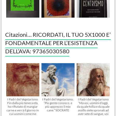
Citazioni… RICORDATI, IL TUO 5X1000 E’
FONDAMENTALE PER L’ESISTENZA
DELL’AVA: 97365030580
I Padri del Vegetarismo
I Padri del Vegetarismo.
I Padri del Vegetarismo
Fin dalla più tenera età,
“Più gente conosco, e
“Ma voi, uomini d’oggi,
ho rifiutato di mangiar
più apprezzo il mio
da quale follia e da quale
carne e verrà il giorno in
cane.” SOCRATE
assillo siete spronati ad
cui uomini come me
aver sete di sangue, voi