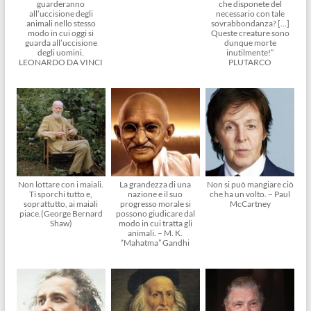
guarderanno
che disponete del
all’uccisione degli
necessario con tale
animali nello stesso
sovrabbondanza? […]
modo in cui oggi si
Queste creature sono
guarda all’uccisione
dunque morte
degli uomini.
inutilmente!”
LEONARDO DA VINCI
PLUTARCO
Non lottare con i maiali.
La grandezza di una
Non si può mangiare ciò
Ti sporchi tutto e,
nazione e il suo
che ha un volto. – Paul
soprattutto, ai maiali
progresso morale si
McCartney
piace.(George Bernard
possono giudicare dal
Shaw)
modo in cui tratta gli
animali. – M. K.
“Mahatma” Gandhi