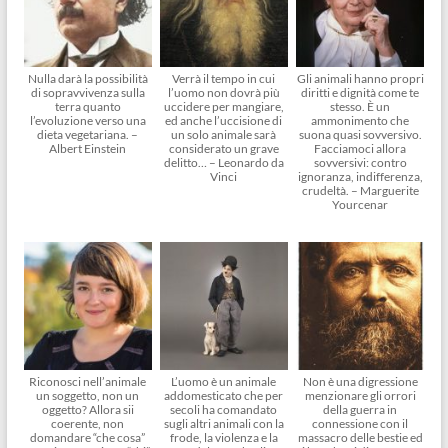
Nulla darà la possibilità
Verrà il tempo in cui
Gli animali hanno propri
di sopravvivenza sulla
l’uomo non dovrà più
diritti e dignità come te
terra quanto
uccidere per mangiare,
stesso. È un
l’evoluzione verso una
ed anche l’uccisione di
ammonimento che
dieta vegetariana. –
un solo animale sarà
suona quasi sovversivo.
Albert Einstein
considerato un grave
Facciamoci allora
delitto… – Leonardo da
sovversivi: contro
Vinci
ignoranza, indifferenza,
crudeltà. – Marguerite
Yourcenar
Riconosci nell’animale
L’uomo è un animale
Non è una digressione
un soggetto, non un
addomesticato che per
menzionare gli orrori
oggetto? Allora sii
secoli ha comandato
della guerra in
coerente, non
sugli altri animali con la
connessione con il
domandare “che cosa”
frode, la violenza e la
massacro delle bestie ed