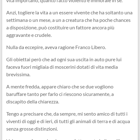
vita importano, quanto l’atto violento e immorale in sé.
Anzi, togliere la vita a un essere vivente che ha soltanto una
settimana o un mese, a un a creatura che ha poche chances
a disposizione, può costituire un fattore ancora più
aggravante e crudele.
Nulla da eccepire, aveva ragione Franco Libero.
Gli obiettai però che ad ogni sua uscita in auto pure lui
faceva fuori migliaia di moscerini dotati di vita media
brevissima.
A mente fredda, appare chiaro che se due vogliono
baruffare tanto per farlo ci riescono sicuramente, a
discapito della chiarezza.
Tengo a precisare che, da sempre, mi sento amico di tutti i
viventi di oggi e di ieri, di tutti gli animali di terra e di acqua
senza grosse distinzioni.