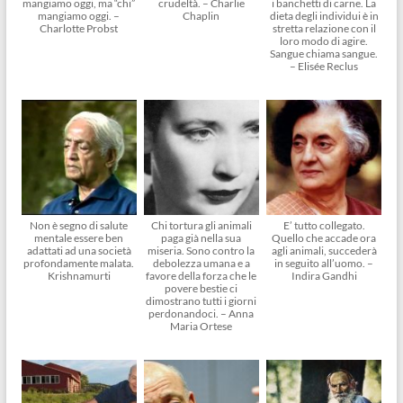
mangiamo oggi, ma “chi”
crudeltà. – Charlie
i banchetti di carne. La
mangiamo oggi. –
Chaplin
dieta degli individui è in
Charlotte Probst
stretta relazione con il
loro modo di agire.
Sangue chiama sangue.
– Elisée Reclus
Non è segno di salute
Chi tortura gli animali
E’ tutto collegato.
mentale essere ben
paga già nella sua
Quello che accade ora
adattati ad una società
miseria. Sono contro la
agli animali, succederà
profondamente malata.
debolezza umana e a
in seguito all’uomo. –
Krishnamurti
favore della forza che le
Indira Gandhi
povere bestie ci
dimostrano tutti i giorni
perdonandoci. – Anna
Maria Ortese