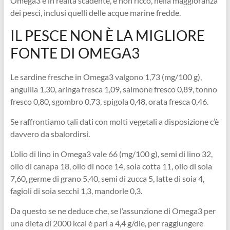
Omega3 è in realtà scadente, e non ricco, nella maggioranza
dei pesci, inclusi quelli delle acque marine fredde.
IL PESCE NON È LA MIGLIORE
FONTE DI OMEGA3
Le sardine fresche in Omega3 valgono 1,73 (mg/100 g),
anguilla 1,30, aringa fresca 1,09, salmone fresco 0,89, tonno
fresco 0,80, sgombro 0,73, spigola 0,48, orata fresca 0,46.
Se raffrontiamo tali dati con molti vegetali a disposizione c’è
davvero da sbalordirsi.
L’olio di lino in Omega3 vale 66 (mg/100 g), semi di lino 32,
olio di canapa 18, olio di noce 14, soia cotta 11, olio di soia
7,60, germe di grano 5,40, semi di zucca 5, latte di soia 4,
fagioli di soia secchi 1,3, mandorle 0,3.
Da questo se ne deduce che, se l’assunzione di Omega3 per
una dieta di 2000 kcal è pari a 4,4 g/die, per raggiungere