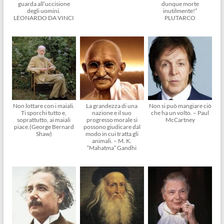
guarda all’uccisione
dunque morte
degli uomini.
inutilmente!”
LEONARDO DA VINCI
PLUTARCO
Non lottare con i maiali.
La grandezza di una
Non si può mangiare ciò
Ti sporchi tutto e,
nazione e il suo
che ha un volto. – Paul
soprattutto, ai maiali
progresso morale si
McCartney
piace.(George Bernard
possono giudicare dal
Shaw)
modo in cui tratta gli
animali. – M. K.
“Mahatma” Gandhi