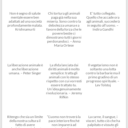
Non è segno di salute
Chi tortura gli animali
E’ tutto collegato.
mentale essere ben
paga già nella sua
Quello che accade ora
adattati ad una società
miseria. Sono contro la
agli animali, succederà
profondamente malata.
debolezza umana e a
in seguito all’uomo. –
Krishnamurti
favore della forza che le
Indira Gandhi
povere bestie ci
dimostrano tutti i giorni
perdonandoci. – Anna
Maria Ortese
La liberazione animale è
La sfida lanciata dai
Il vegetarismo non è
anche liberazione
diritti animali è molto
soltanto una lotta
umana. – Peter Singer
semplice: tratta gli
contro la barbarie ma il
animali con lo stesso
primo gradino di un
rispetto con cui vorresti
progresso spirituale. –
essere trattato tu.
Lev Tolstoj
Un’idea genuinamente
rivoluzionaria. – Jeremy
Rifkin
Ritengo che sia un limite
“L’uomo non troverà la
La carne, il sangue, i
della nostra cultura il
pace interiore finché
visceri, tutto ciò che ha
fatto di avere
non imparerà ad
palpitato e vissuto gli