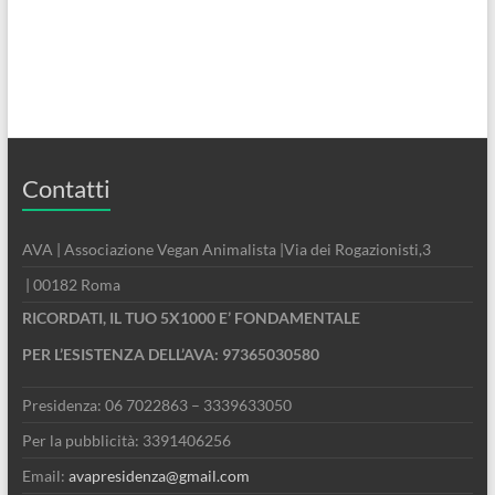
Contatti
AVA | Associazione Vegan Animalista |Via dei Rogazionisti,3
| 00182 Roma
RICORDATI, IL TUO 5X1000 E’ FONDAMENTALE
PER L’ESISTENZA DELL’AVA: 97365030580
Presidenza: 06 7022863 – 3339633050
Per la pubblicità: 3391406256
Email:
avapresidenza@gmail.com