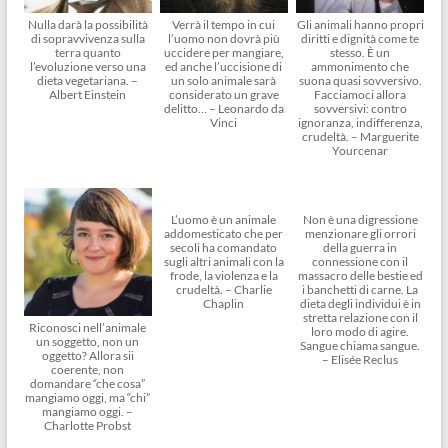
Nulla darà la possibilità
Verrà il tempo in cui
Gli animali hanno propri
di sopravvivenza sulla
l’uomo non dovrà più
diritti e dignità come te
terra quanto
uccidere per mangiare,
stesso. È un
l’evoluzione verso una
ed anche l’uccisione di
ammonimento che
dieta vegetariana. –
un solo animale sarà
suona quasi sovversivo.
Albert Einstein
considerato un grave
Facciamoci allora
delitto… – Leonardo da
sovversivi: contro
Vinci
ignoranza, indifferenza,
crudeltà. – Marguerite
Yourcenar
L’uomo è un animale
Non è una digressione
addomesticato che per
menzionare gli orrori
secoli ha comandato
della guerra in
sugli altri animali con la
connessione con il
frode, la violenza e la
massacro delle bestie ed
crudeltà. – Charlie
i banchetti di carne. La
Chaplin
dieta degli individui è in
stretta relazione con il
Riconosci nell’animale
loro modo di agire.
un soggetto, non un
Sangue chiama sangue.
oggetto? Allora sii
– Elisée Reclus
coerente, non
domandare “che cosa”
mangiamo oggi, ma “chi”
mangiamo oggi. –
Charlotte Probst