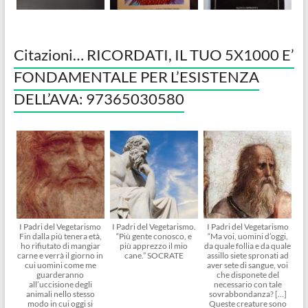
Citazioni… RICORDATI, IL TUO 5X1000 E’
FONDAMENTALE PER L’ESISTENZA
DELL’AVA: 97365030580
I Padri del Vegetarismo
I Padri del Vegetarismo.
I Padri del Vegetarismo
Fin dalla più tenera età,
“Più gente conosco, e
“Ma voi, uomini d’oggi,
ho rifiutato di mangiar
più apprezzo il mio
da quale follia e da quale
carne e verrà il giorno in
cane.” SOCRATE
assillo siete spronati ad
cui uomini come me
aver sete di sangue, voi
guarderanno
che disponete del
all’uccisione degli
necessario con tale
animali nello stesso
sovrabbondanza? […]
modo in cui oggi si
Queste creature sono