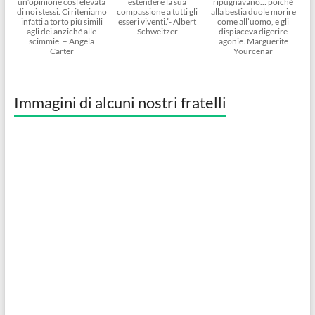
un’opinione così elevata
estendere la sua
ripugnavano… poiché
di noi stessi. Ci riteniamo
compassione a tutti gli
alla bestia duole morire
infatti a torto più simili
esseri viventi.”- Albert
come all’uomo, e gli
agli dei anziché alle
Schweitzer
dispiaceva digerire
scimmie. – Angela
agonie. Marguerite
Carter
Yourcenar
Immagini di alcuni nostri fratelli