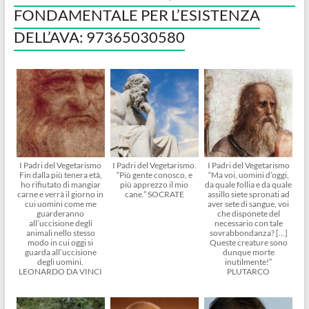
FONDAMENTALE PER L’ESISTENZA
DELL’AVA: 97365030580
I Padri del Vegetarismo
I Padri del Vegetarismo.
I Padri del Vegetarismo
Fin dalla più tenera età,
“Più gente conosco, e
“Ma voi, uomini d’oggi,
ho rifiutato di mangiar
più apprezzo il mio
da quale follia e da quale
carne e verrà il giorno in
cane.” SOCRATE
assillo siete spronati ad
cui uomini come me
aver sete di sangue, voi
guarderanno
che disponete del
all’uccisione degli
necessario con tale
animali nello stesso
sovrabbondanza? […]
modo in cui oggi si
Queste creature sono
guarda all’uccisione
dunque morte
degli uomini.
inutilmente!”
LEONARDO DA VINCI
PLUTARCO