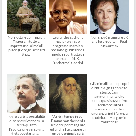
Non lottare con i maiali.
La grandezza di una
Non si può mangiare ciò
Ti sporchi tutto e,
nazione e il suo
che ha un volto. – Paul
soprattutto, ai maiali
progresso morale si
McCartney
piace.(George Bernard
possono giudicare dal
Shaw)
modo in cui tratta gli
animali. – M. K.
“Mahatma” Gandhi
Gli animali hanno propri
diritti e dignità come te
stesso. È un
ammonimento che
suona quasi sovversivo.
Facciamoci allora
sovversivi: contro
ignoranza, indifferenza,
Nulla darà la possibilità
Verrà il tempo in cui
crudeltà. – Marguerite
di sopravvivenza sulla
l’uomo non dovrà più
Yourcenar
terra quanto
uccidere per mangiare,
l’evoluzione verso una
ed anche l’uccisione di
dieta vegetariana. –
un solo animale sarà