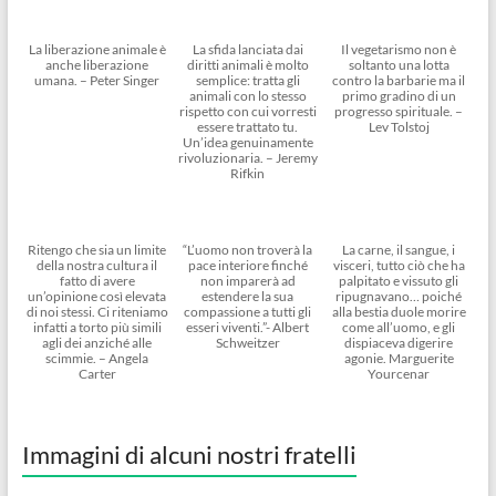
La liberazione animale è
La sfida lanciata dai
Il vegetarismo non è
anche liberazione
diritti animali è molto
soltanto una lotta
umana. – Peter Singer
semplice: tratta gli
contro la barbarie ma il
animali con lo stesso
primo gradino di un
rispetto con cui vorresti
progresso spirituale. –
essere trattato tu.
Lev Tolstoj
Un’idea genuinamente
rivoluzionaria. – Jeremy
Rifkin
Ritengo che sia un limite
“L’uomo non troverà la
La carne, il sangue, i
della nostra cultura il
pace interiore finché
visceri, tutto ciò che ha
fatto di avere
non imparerà ad
palpitato e vissuto gli
un’opinione così elevata
estendere la sua
ripugnavano… poiché
di noi stessi. Ci riteniamo
compassione a tutti gli
alla bestia duole morire
infatti a torto più simili
esseri viventi.”- Albert
come all’uomo, e gli
agli dei anziché alle
Schweitzer
dispiaceva digerire
scimmie. – Angela
agonie. Marguerite
Carter
Yourcenar
Immagini di alcuni nostri fratelli