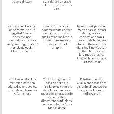
Albert Einstein
considerato un grave
delitto… – Leonardo da
Vinci
Riconosci nell’animale
L’uomo è un animale
Non è una digressione
un soggetto, non un
addomesticato che per
menzionare gli orrori
oggetto? Allora sii
secoli ha comandato
della guerra in
coerente, non
sugli altri animali con la
connessione con il
domandare “che cosa”
frode, la violenza e la
massacro delle bestie ed
mangiamo oggi, ma “chi”
crudeltà. – Charlie
i banchetti di carne. La
mangiamo oggi. –
Chaplin
dieta degli individui è in
Charlotte Probst
stretta relazione con il
loro modo di agire.
Sangue chiama sangue.
– Elisée Reclus
Non è segno di salute
Chi tortura gli animali
E’ tutto collegato.
mentale essere ben
paga già nella sua
Quello che accade ora
adattati ad una società
miseria. Sono contro la
agli animali, succederà
profondamente malata.
debolezza umana e a
in seguito all’uomo. –
Krishnamurti
favore della forza che le
Indira Gandhi
povere bestie ci
dimostrano tutti i giorni
perdonandoci. – Anna
Maria Ortese