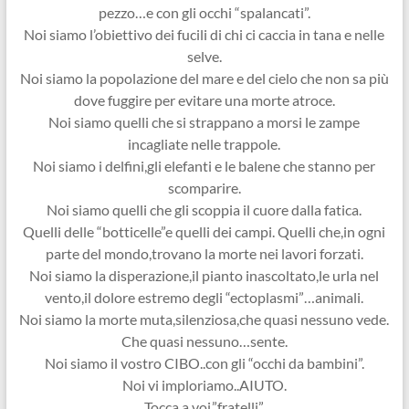
pezzo…e con gli occhi “spalancati”.
Noi siamo l’obiettivo dei fucili di chi ci caccia in tana e nelle
selve.
Noi siamo la popolazione del mare e del cielo che non sa più
dove fuggire per evitare una morte atroce.
Noi siamo quelli che si strappano a morsi le zampe
incagliate nelle trappole.
Noi siamo i delfini,gli elefanti e le balene che stanno per
scomparire.
Noi siamo quelli che gli scoppia il cuore dalla fatica.
Quelli delle “botticelle”e quelli dei campi. Quelli che,in ogni
parte del mondo,trovano la morte nei lavori forzati.
Noi siamo la disperazione,il pianto inascoltato,le urla nel
vento,il dolore estremo degli “ectoplasmi”…animali.
Noi siamo la morte muta,silenziosa,che quasi nessuno vede.
Che quasi nessuno…sente.
Noi siamo il vostro CIBO..con gli “occhi da bambini”.
Noi vi imploriamo..AIUTO.
Tocca a voi,”fratelli”.