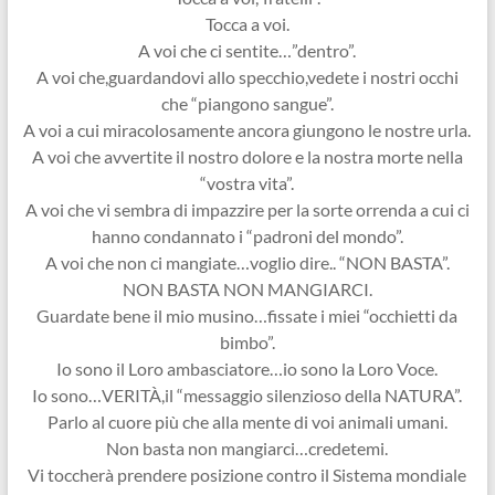
Tocca a voi.
A voi che ci sentite…”dentro”.
A voi che,guardandovi allo specchio,vedete i nostri occhi
che “piangono sangue”.
A voi a cui miracolosamente ancora giungono le nostre urla.
A voi che avvertite il nostro dolore e la nostra morte nella
“vostra vita”.
A voi che vi sembra di impazzire per la sorte orrenda a cui ci
hanno condannato i “padroni del mondo”.
A voi che non ci mangiate…voglio dire.. “NON BASTA”.
NON BASTA NON MANGIARCI.
Guardate bene il mio musino…fissate i miei “occhietti da
bimbo”.
Io sono il Loro ambasciatore…io sono la Loro Voce.
Io sono…VERITÀ,il “messaggio silenzioso della NATURA”.
Parlo al cuore più che alla mente di voi animali umani.
Non basta non mangiarci…credetemi.
Vi toccherà prendere posizione contro il Sistema mondiale