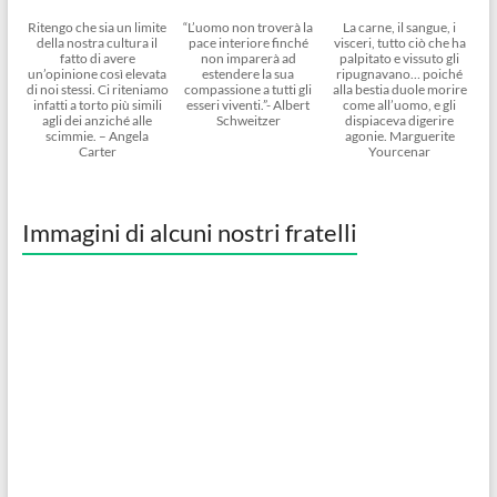
Ritengo che sia un limite
“L’uomo non troverà la
La carne, il sangue, i
della nostra cultura il
pace interiore finché
visceri, tutto ciò che ha
fatto di avere
non imparerà ad
palpitato e vissuto gli
un’opinione così elevata
estendere la sua
ripugnavano… poiché
di noi stessi. Ci riteniamo
compassione a tutti gli
alla bestia duole morire
infatti a torto più simili
esseri viventi.”- Albert
come all’uomo, e gli
agli dei anziché alle
Schweitzer
dispiaceva digerire
scimmie. – Angela
agonie. Marguerite
Carter
Yourcenar
Immagini di alcuni nostri fratelli