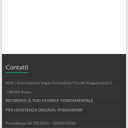
Contatti
AVA | Associazione Vegan Animalista |Via dei Rogazionisti,3
| 00182 Roma
RICORDATI, IL TUO 5X1000 E’ FONDAMENTALE
PER L’ESISTENZA DELL’AVA: 97365030580
Presidenza: 06 7022863 – 3339633050