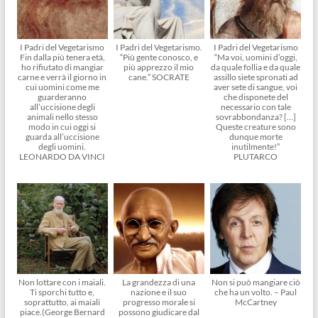
I Padri del Vegetarismo
I Padri del Vegetarismo.
I Padri del Vegetarismo
Fin dalla più tenera età,
“Più gente conosco, e
“Ma voi, uomini d’oggi,
ho rifiutato di mangiar
più apprezzo il mio
da quale follia e da quale
carne e verrà il giorno in
cane.” SOCRATE
assillo siete spronati ad
cui uomini come me
aver sete di sangue, voi
guarderanno
che disponete del
all’uccisione degli
necessario con tale
animali nello stesso
sovrabbondanza? […]
modo in cui oggi si
Queste creature sono
guarda all’uccisione
dunque morte
degli uomini.
inutilmente!”
LEONARDO DA VINCI
PLUTARCO
Non lottare con i maiali.
La grandezza di una
Non si può mangiare ciò
Ti sporchi tutto e,
nazione e il suo
che ha un volto. – Paul
soprattutto, ai maiali
progresso morale si
McCartney
piace.(George Bernard
possono giudicare dal