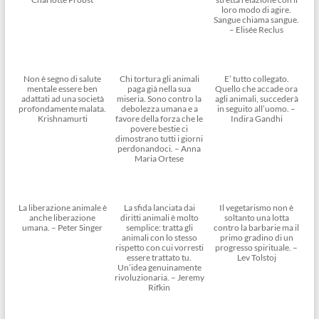
loro modo di agire.
Sangue chiama sangue.
– Elisée Reclus
Non è segno di salute
Chi tortura gli animali
E’ tutto collegato.
mentale essere ben
paga già nella sua
Quello che accade ora
adattati ad una società
miseria. Sono contro la
agli animali, succederà
profondamente malata.
debolezza umana e a
in seguito all’uomo. –
Krishnamurti
favore della forza che le
Indira Gandhi
povere bestie ci
dimostrano tutti i giorni
perdonandoci. – Anna
Maria Ortese
La liberazione animale è
La sfida lanciata dai
Il vegetarismo non è
anche liberazione
diritti animali è molto
soltanto una lotta
umana. – Peter Singer
semplice: tratta gli
contro la barbarie ma il
animali con lo stesso
primo gradino di un
rispetto con cui vorresti
progresso spirituale. –
essere trattato tu.
Lev Tolstoj
Un’idea genuinamente
rivoluzionaria. – Jeremy
Rifkin