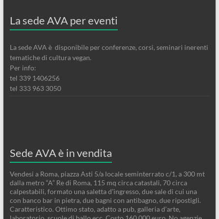
La sede AVA per eventi
La sede AVA è disponibile per conferenze, corsi, seminari inerenti
tematiche di cultura vegan.
Per info:
tel 339 1406256
tel 333 963 3050
Sede AVA è in vendita
Vendesi a Roma, piazza Asti 5/a locale seminterrato c/1, a 300 mt
dalla metro “A” Re di Roma, 115 mq circa catastali, 70 circa
calpestabili, formato una saletta d’ingresso, due sale di cui una
con banco bar in pietra, due bagni con antibagno, due ripostigli.
Caratteristico. Ottimo stato, adatto a pub, galleria d’arte,
laboratorio, scuole di ballo ecc. Costo 160.000 euro. No agenzie.