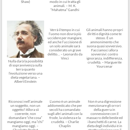
Shaw)
modo in cui tratta gli
animali. – M. K.
“Mahatma” Gandhi
Verrà il tempo in cui
Gli animali hanno propri
l’uomo non dovrà più
diritti e dignità come te
uccidere per mangiare,
stesso. È un
ed anche l’uccisione di
ammonimento che
un solo animale sarà
suona quasi sovversivo.
considerato un grave
Facciamoci allora
delitto… – Leonardo da
sovversivi: contro
Vinci
ignoranza, indifferenza,
Nulla darà la possibilità
crudeltà. – Marguerite
di sopravvivenza sulla
Yourcenar
terra quanto
l’evoluzione verso una
dieta vegetariana. –
Albert Einstein
Riconosci nell’animale
L’uomo è un animale
Non è una digressione
un soggetto, non un
addomesticato che per
menzionare gli orrori
oggetto? Allora sii
secoli ha comandato
della guerra in
coerente, non
sugli altri animali con la
connessione con il
domandare “che cosa”
frode, la violenza e la
massacro delle bestie ed
mangiamo oggi, ma “chi”
crudeltà. – Charlie
i banchetti di carne. La
mangiamo oggi. –
Chaplin
dieta degli individui è in
Charlotte Probst
stretta relazione con il