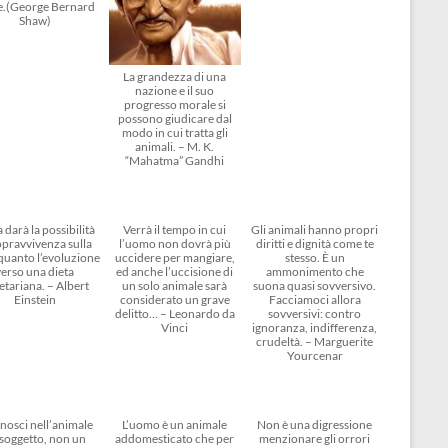
e.(George Bernard
Shaw)
La grandezza di una
nazione e il suo
progresso morale si
possono giudicare dal
modo in cui tratta gli
animali. – M. K.
“Mahatma” Gandhi
 darà la possibilità
Verrà il tempo in cui
Gli animali hanno propri
opravvivenza sulla
l’uomo non dovrà più
diritti e dignità come te
 quanto l’evoluzione
uccidere per mangiare,
stesso. È un
verso una dieta
ed anche l’uccisione di
ammonimento che
etariana. – Albert
un solo animale sarà
suona quasi sovversivo.
Einstein
considerato un grave
Facciamoci allora
delitto… – Leonardo da
sovversivi: contro
Vinci
ignoranza, indifferenza,
crudeltà. – Marguerite
Yourcenar
nosci nell’animale
L’uomo è un animale
Non è una digressione
soggetto, non un
addomesticato che per
menzionare gli orrori