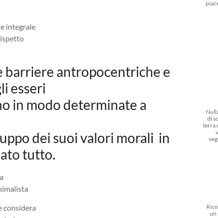
piac
ne integrale
rispetto
 le barriere antropocentriche e
li esseri
cono in modo determinate a
Nulla
di s
terra
luppo dei suoi valori morali in
veg
eato tutto.
za
nimalista
he considera
Rico
un 