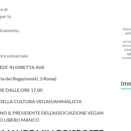
e di
per la
Riten
ruttamento,
dell
un’op
di noi
infat
agl
ore universale.
scimm
DI’ IN DIRETTA AVA
via dei Rogazionisti, 3 Roma)
Imm
E DALLE ORE 17,00
 DELLA CULTURA VEGAN/ANIMALISTA
NO IL PRESIDENTE DELL’ASSOCIAZIONE VEGAN
O LIBERO MANCO