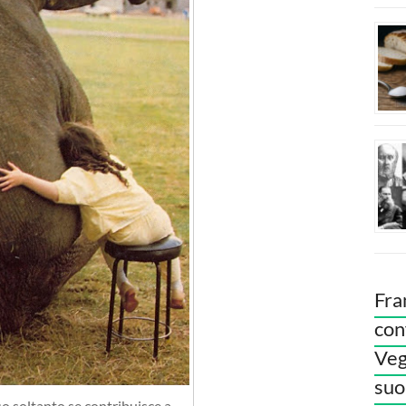
Fra
con
Veg
suoi
so soltanto se contribuisce a