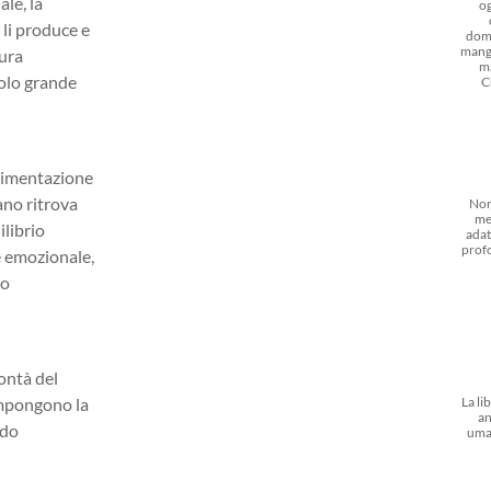
ale, la
og
li produce e
dom
mangi
tura
m
solo grande
C
alimentazione
ano ritrova
Non
me
ilibrio
adat
prof
e emozionale,
to
bontà del
ompongono la
La li
an
ndo
uma