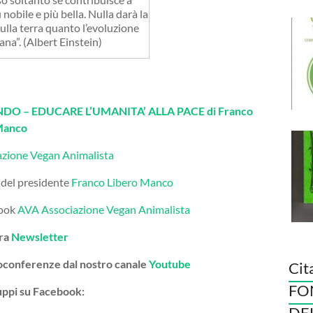
 nobile e più bella. Nulla darà la
ulla terra quanto l’evoluzione
na”. (Albert Einstein)
O – EDUCARE L’UMANITA’ ALLA PACE di Franco
Manco
azione Vegan Animalista
 del presidente
Franco Libero Manco
book
AVA Associazione Vegan Animalista
tra
Newsletter
deoconferenze dal nostro canale
Youtube
Cit
FO
gruppi su Facebook:
DE