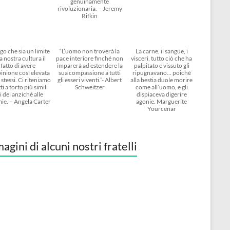
genuinamente
rivoluzionaria. – Jeremy
Rifkin
go che sia un limite
“L’uomo non troverà la
La carne, il sangue, i
a nostra cultura il
pace interiore finché non
visceri, tutto ciò che ha
fatto di avere
imparerà ad estendere la
palpitato e vissuto gli
inione così elevata
sua compassione a tutti
ripugnavano… poiché
 stessi. Ci riteniamo
gli esseri viventi.”- Albert
alla bestia duole morire
ti a torto più simili
Schweitzer
come all’uomo, e gli
i dei anziché alle
dispiaceva digerire
ie. – Angela Carter
agonie. Marguerite
Yourcenar
agini di alcuni nostri fratelli