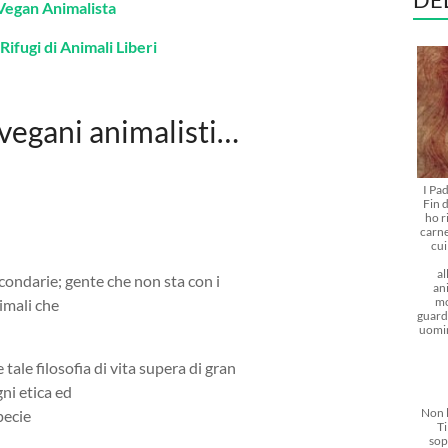
Vegan Animalista
Rifugi di Animali Liberi
i vegani animalisti…
I Pa
Fin d
ho r
carne
cu
al
ondarie; gente che non sta con i
ani
mo
imali che
guarda
uomi
tale filosofia di vita supera di gran
gni etica ed
Non l
pecie
Ti
sop