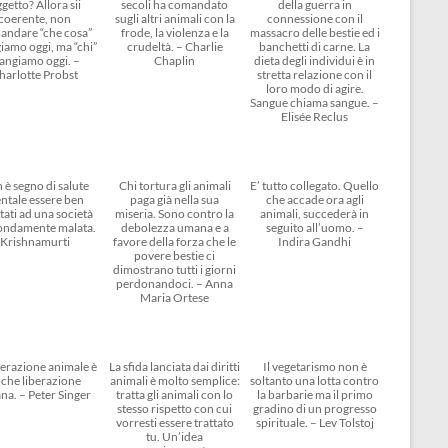
getto? Allora sii
secoli ha comandato
della guerra in
coerente, non
sugli altri animali con la
connessione con il
andare “che cosa”
frode, la violenza e la
massacro delle bestie ed i
amo oggi, ma “chi”
crudeltà. – Charlie
banchetti di carne. La
angiamo oggi. –
Chaplin
dieta degli individui è in
harlotte Probst
stretta relazione con il
loro modo di agire.
Sangue chiama sangue. –
Elisée Reclus
 è segno di salute
Chi tortura gli animali
E’ tutto collegato. Quello
ntale essere ben
paga già nella sua
che accade ora agli
tati ad una società
miseria. Sono contro la
animali, succederà in
ondamente malata.
debolezza umana e a
seguito all’uomo. –
Krishnamurti
favore della forza che le
Indira Gandhi
povere bestie ci
dimostrano tutti i giorni
perdonandoci. – Anna
Maria Ortese
berazione animale è
La sfida lanciata dai diritti
Il vegetarismo non è
che liberazione
animali è molto semplice:
soltanto una lotta contro
na. – Peter Singer
tratta gli animali con lo
la barbarie ma il primo
stesso rispetto con cui
gradino di un progresso
vorresti essere trattato
spirituale. – Lev Tolstoj
tu. Un’idea