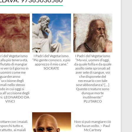
dri del Vegetarismo
I Padri del Vegetarismo.
I Padri del Vegetarismo
alla più tenera età,
“Più gente conosco, e più
“Ma voi, uomini d’oggi,
ifiutato di mangiar
apprezzo il mio cane.”
da quale follia e da quale
 e verrà il giorno in
SOCRATE
assillo siete spronati ad
i uomini come me
aver sete di sangue, voi
guarderanno
che disponete del
l’uccisione degli
necessario con tale
mali nello stesso
sovrabbondanza? […]
do in cui oggi si
Queste creature sono
 all’uccisione degli
dunque morte
ni. LEONARDO DA
inutilmente!”
VINCI
PLUTARCO
ottare con i maiali.
Non si può mangiare ciò
 sporchi tutto e,
che ha un volto. – Paul
rattutto, ai maiali
McCartney