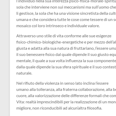
l’individuo nella sua interezza psico-fisica-morale-
spiritu
sola che interviene non sui meccanismi ma sull’uomo che 
li gestisce, la sola che ha una visione sincretista della cul
umana e che considera tutte le cose come tessere di un 
mosaico col loro intrinseco e individuale valore.
Attraverso uno stile di vita conforme alle sue esigenze
fisico-chimico-biologiche-
energetiche e per mezzo dell’
giusta e adatta alla sua natura di fruttariano, l’essere um
il suo benessere fisico dal quale dipende il suo giusto equ
mentale, il quale a sua volta influenza la sua component
dalla quale dipende la sua sfera spirituale e il suo contes
naturale.
Nel rifiuto della violenza in senso lato inclina l’essere
umano alla tolleranza, alla fraterna collaborazione, alla 
cuore, alla valorizzazione delle differenze formali che c
Vita: realtà imprescindibili per la realizzazione di un mo
migliore, non riconducibili ad alcun’altra filosofia.