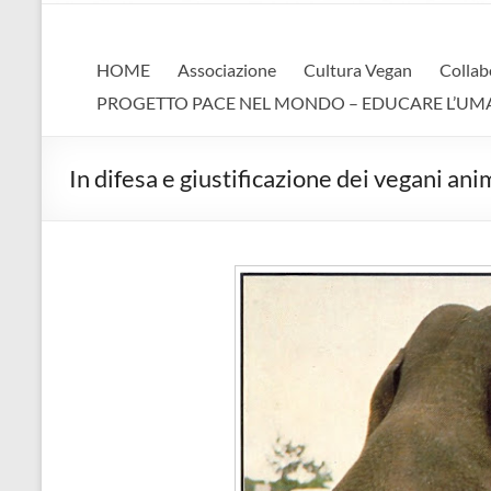
AVA
Associazione Vegan Animalista
HOME
Associazione
Cultura Vegan
Collab
PROGETTO PACE NEL MONDO – EDUCARE L’UMANIT
In difesa e giustificazione dei vegani ani