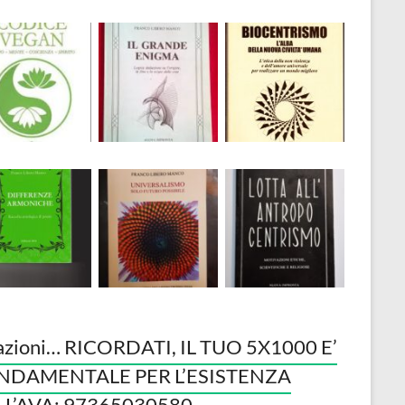
azioni… RICORDATI, IL TUO 5X1000 E’
NDAMENTALE PER L’ESISTENZA
LL’AVA: 97365030580