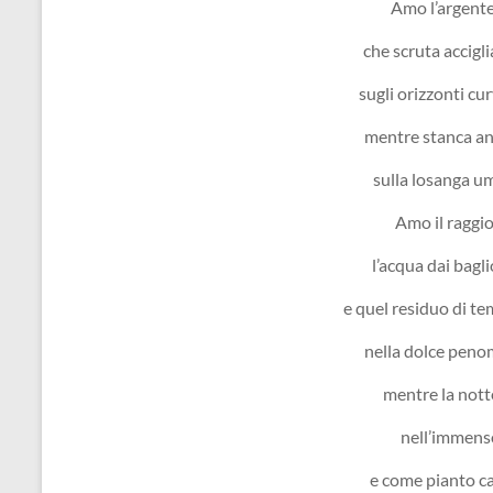
Amo l’argente
che scruta accigli
sugli orizzonti cur
mentre stanca an
sulla losanga u
Amo il raggi
l’acqua dai bagli
e quel residuo di t
nella dolce peno
mentre la not
nell’immenso
e come pianto ca