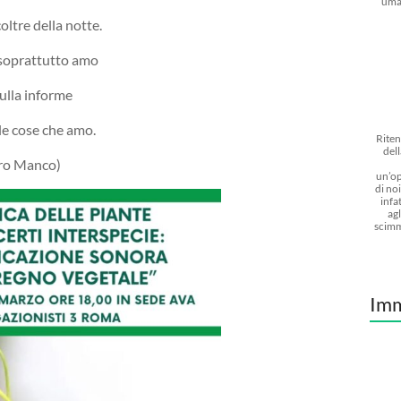
uma
oltre della notte.
 soprattutto amo
nulla informe
 le cose che amo.
Riten
dell
ero Manco)
un’op
di noi
infat
agl
scimm
Imm