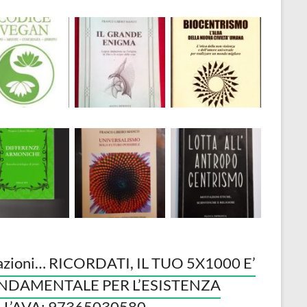
azioni… RICORDATI, IL TUO 5X1000 E’
NDAMENTALE PER L’ESISTENZA
LL’AVA: 97365030580