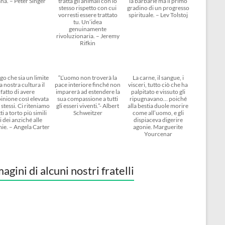
na. – Peter Singer
tratta gli animali con lo
la barbarie ma il primo
stesso rispetto con cui
gradino di un progresso
vorresti essere trattato
spirituale. – Lev Tolstoj
tu. Un’idea
genuinamente
rivoluzionaria. – Jeremy
Rifkin
go che sia un limite
“L’uomo non troverà la
La carne, il sangue, i
a nostra cultura il
pace interiore finché non
visceri, tutto ciò che ha
fatto di avere
imparerà ad estendere la
palpitato e vissuto gli
inione così elevata
sua compassione a tutti
ripugnavano… poiché
 stessi. Ci riteniamo
gli esseri viventi.”- Albert
alla bestia duole morire
ti a torto più simili
Schweitzer
come all’uomo, e gli
i dei anziché alle
dispiaceva digerire
ie. – Angela Carter
agonie. Marguerite
Yourcenar
agini di alcuni nostri fratelli