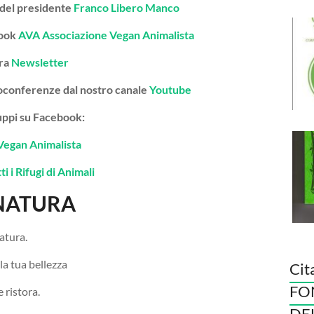
 del presidente
Franco Libero Manco
book
AVA Associazione Vegan Animalista
tra
Newsletter
deoconferenze dal nostro canale
Youtube
gruppi su Facebook:
Vegan Animalista
i i Rifugi di Animali
NATURA
atura.
a tua bellezza
Cit
FO
 ristora.
DE