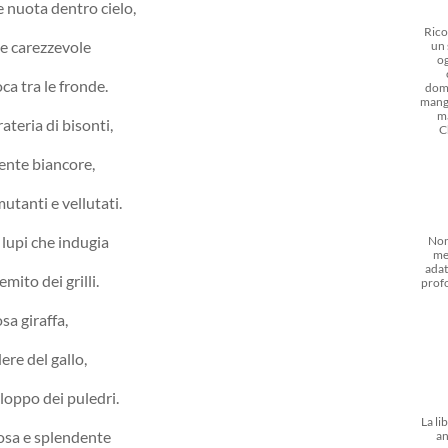
 nuota dentro cielo,
Rico
 e carezzevole
un 
og
ca tra le fronde.
dom
mangi
m
teria di bisonti,
C
cente biancore,
mutanti e vellutati.
 lupi che indugia
Non
me
adat
mito dei grilli.
prof
sa giraffa,
ere del gallo,
aloppo dei puledri.
La li
iosa e splendente
an