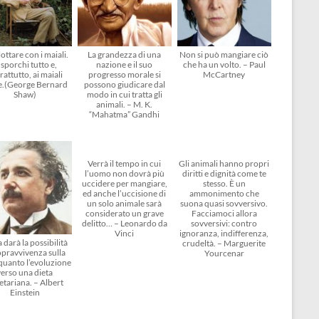
ottare con i maiali.
La grandezza di una
Non si può mangiare ciò
 sporchi tutto e,
nazione e il suo
che ha un volto. – Paul
rattutto, ai maiali
progresso morale si
McCartney
e.(George Bernard
possono giudicare dal
Shaw)
modo in cui tratta gli
animali. – M. K.
“Mahatma” Gandhi
Verrà il tempo in cui
Gli animali hanno propri
l’uomo non dovrà più
diritti e dignità come te
uccidere per mangiare,
stesso. È un
ed anche l’uccisione di
ammonimento che
un solo animale sarà
suona quasi sovversivo.
considerato un grave
Facciamoci allora
delitto… – Leonardo da
sovversivi: contro
Vinci
ignoranza, indifferenza,
 darà la possibilità
crudeltà. – Marguerite
opravvivenza sulla
Yourcenar
 quanto l’evoluzione
verso una dieta
etariana. – Albert
Einstein