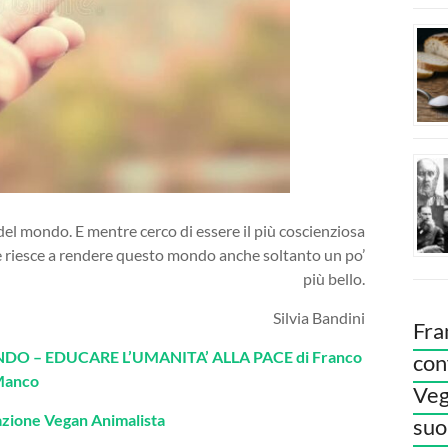
 del mondo. E mentre cerco di essere il più coscienziosa
he riesce a rendere questo mondo anche soltanto un po’
più bello.
Silvia Bandini
Fra
O – EDUCARE L’UMANITA’ ALLA PACE di Franco
con
Manco
Veg
azione Vegan Animalista
suoi