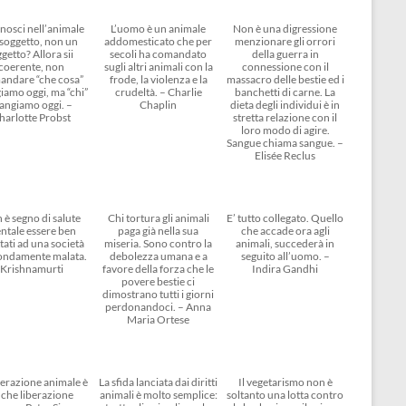
nosci nell’animale
L’uomo è un animale
Non è una digressione
soggetto, non un
addomesticato che per
menzionare gli orrori
getto? Allora sii
secoli ha comandato
della guerra in
coerente, non
sugli altri animali con la
connessione con il
andare “che cosa”
frode, la violenza e la
massacro delle bestie ed i
amo oggi, ma “chi”
crudeltà. – Charlie
banchetti di carne. La
angiamo oggi. –
Chaplin
dieta degli individui è in
harlotte Probst
stretta relazione con il
loro modo di agire.
Sangue chiama sangue. –
Elisée Reclus
 è segno di salute
Chi tortura gli animali
E’ tutto collegato. Quello
ntale essere ben
paga già nella sua
che accade ora agli
tati ad una società
miseria. Sono contro la
animali, succederà in
ondamente malata.
debolezza umana e a
seguito all’uomo. –
Krishnamurti
favore della forza che le
Indira Gandhi
povere bestie ci
dimostrano tutti i giorni
perdonandoci. – Anna
Maria Ortese
berazione animale è
La sfida lanciata dai diritti
Il vegetarismo non è
che liberazione
animali è molto semplice:
soltanto una lotta contro