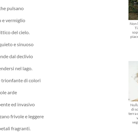
 che pulsano
o e vermiglio
Non l
Ti
tico del cielo.
sop
piac
quieto e sinuoso
ende dal declivio
ndersi nel lago.
trionfante di colori
sole arde
ente ed invasivo
Nulla
di s
terra
zano frivole e leggere
veg
etali fragranti.