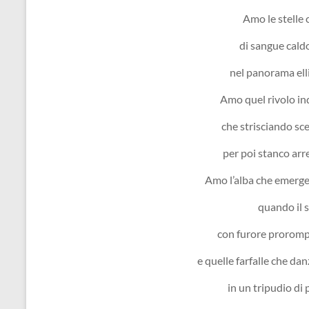
Amo le stelle
di sangue cald
nel panorama ellit
Amo quel rivolo in
che strisciando sc
per poi stanco arre
Amo l’alba che emerge 
quando il 
con furore proromp
e quelle farfalle che dan
in un tripudio di p