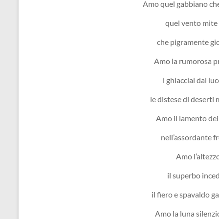
Amo quel gabbiano che
quel vento mite
che pigramente gio
Amo la rumorosa pra
i ghiacciai dal lu
le distese di deserti 
Amo il lamento dei
nell’assordante fre
Amo l’altezzo
il superbo inced
il fiero e spavaldo g
Amo la luna silenz