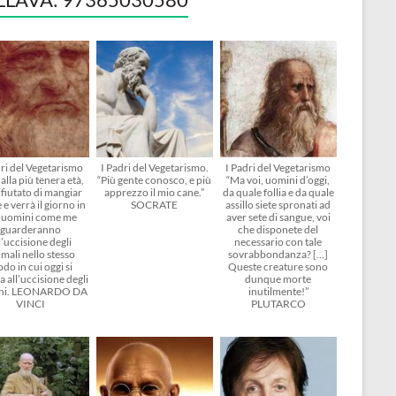
dri del Vegetarismo
I Padri del Vegetarismo.
I Padri del Vegetarismo
alla più tenera età,
“Più gente conosco, e più
“Ma voi, uomini d’oggi,
ifiutato di mangiar
apprezzo il mio cane.”
da quale follia e da quale
 e verrà il giorno in
SOCRATE
assillo siete spronati ad
i uomini come me
aver sete di sangue, voi
guarderanno
che disponete del
l’uccisione degli
necessario con tale
mali nello stesso
sovrabbondanza? […]
do in cui oggi si
Queste creature sono
 all’uccisione degli
dunque morte
ni. LEONARDO DA
inutilmente!”
VINCI
PLUTARCO