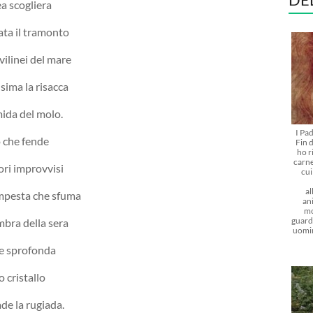
a scogliera
ata il tramonto
vilinei del mare
sima la risacca
mida del molo.
I Pa
o che fende
Fin d
ho r
carne
ori improvvisi
cu
al
empesta che sfuma
ani
mo
guarda
mbra della sera
uomi
te sprofonda
 cristallo
de la rugiada.