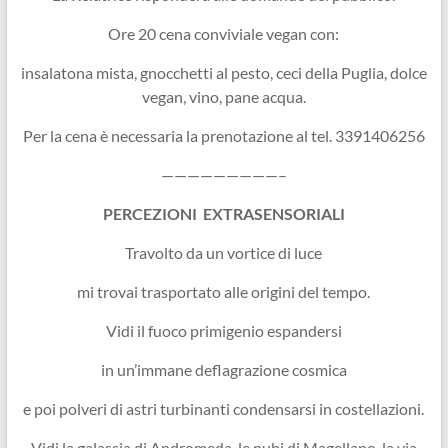
Ore 20 cena conviviale vegan con:
insalatona mista, gnocchetti al pesto, ceci della Puglia, dolce
vegan, vino, pane acqua.
Per la cena è necessaria la prenotazione al tel. 3391406256
—————————–
PERCEZIONI EXTRASENSORIALI
Travolto da un vortice di luce
mi trovai trasportato alle origini del tempo.
Vidi il fuoco primigenio espandersi
in un’immane deflagrazione cosmica
e poi polveri di astri turbinanti condensarsi in costellazioni.
Vidi la galassia di Andromeda, le nubi di Magellano, la via