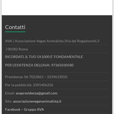
Contatti
AVA | Associazione Vegan Animalista |Via dei Rogazionisti,3
| 00182 Roma
RICORDATI, IL TUO 5X1000 E’ FONDAMENTALE
PER L’ESISTENZA DELL’AVA: 97365030580
Presidenza: 06 7022863 – 3339633050
Per la pubblicità: 3391406256
Email:
avapresidenza@gmail.com
Sito:
associazionevegananimalista.it
Facebook – Gruppo AVA