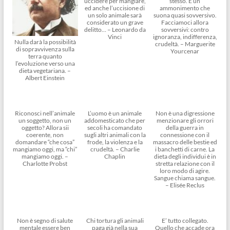
uccidere per mangiare,
stesso. È un
ed anche l’uccisione di
ammonimento che
un solo animale sarà
suona quasi sovversivo.
considerato un grave
Facciamoci allora
delitto… – Leonardo da
sovversivi: contro
Vinci
ignoranza, indifferenza,
Nulla darà la possibilità
crudeltà. – Marguerite
di sopravvivenza sulla
Yourcenar
terra quanto
l’evoluzione verso una
dieta vegetariana. –
Albert Einstein
Riconosci nell’animale
L’uomo è un animale
Non è una digressione
un soggetto, non un
addomesticato che per
menzionare gli orrori
oggetto? Allora sii
secoli ha comandato
della guerra in
coerente, non
sugli altri animali con la
connessione con il
domandare “che cosa”
frode, la violenza e la
massacro delle bestie ed
mangiamo oggi, ma “chi”
crudeltà. – Charlie
i banchetti di carne. La
mangiamo oggi. –
Chaplin
dieta degli individui è in
Charlotte Probst
stretta relazione con il
loro modo di agire.
Sangue chiama sangue.
– Elisée Reclus
Non è segno di salute
Chi tortura gli animali
E’ tutto collegato.
mentale essere ben
paga già nella sua
Quello che accade ora