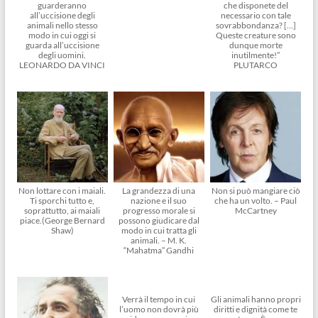
guarderanno
che disponete del
all’uccisione degli
necessario con tale
animali nello stesso
sovrabbondanza? […]
modo in cui oggi si
Queste creature sono
guarda all’uccisione
dunque morte
degli uomini.
inutilmente!”
LEONARDO DA VINCI
PLUTARCO
Non lottare con i maiali.
La grandezza di una
Non si può mangiare ciò
Ti sporchi tutto e,
nazione e il suo
che ha un volto. – Paul
soprattutto, ai maiali
progresso morale si
McCartney
piace.(George Bernard
possono giudicare dal
Shaw)
modo in cui tratta gli
animali. – M. K.
“Mahatma” Gandhi
Verrà il tempo in cui
Gli animali hanno propri
l’uomo non dovrà più
diritti e dignità come te