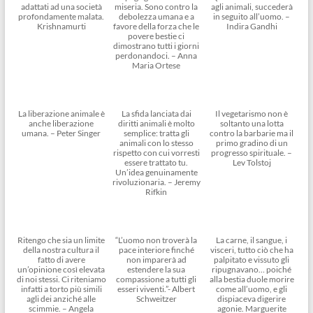
adattati ad una società
miseria. Sono contro la
agli animali, succederà
profondamente malata.
debolezza umana e a
in seguito all’uomo. –
Krishnamurti
favore della forza che le
Indira Gandhi
povere bestie ci
dimostrano tutti i giorni
perdonandoci. – Anna
Maria Ortese
La liberazione animale è
La sfida lanciata dai
Il vegetarismo non è
anche liberazione
diritti animali è molto
soltanto una lotta
umana. – Peter Singer
semplice: tratta gli
contro la barbarie ma il
animali con lo stesso
primo gradino di un
rispetto con cui vorresti
progresso spirituale. –
essere trattato tu.
Lev Tolstoj
Un’idea genuinamente
rivoluzionaria. – Jeremy
Rifkin
Ritengo che sia un limite
“L’uomo non troverà la
La carne, il sangue, i
della nostra cultura il
pace interiore finché
visceri, tutto ciò che ha
fatto di avere
non imparerà ad
palpitato e vissuto gli
un’opinione così elevata
estendere la sua
ripugnavano… poiché
di noi stessi. Ci riteniamo
compassione a tutti gli
alla bestia duole morire
infatti a torto più simili
esseri viventi.”- Albert
come all’uomo, e gli
agli dei anziché alle
Schweitzer
dispiaceva digerire
scimmie. – Angela
agonie. Marguerite