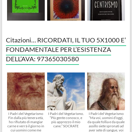
Citazioni… RICORDATI, IL TUO 5X1000 E’
FONDAMENTALE PER L’ESISTENZA
DELL’AVA: 97365030580
I Padri del Vegetarismo
I Padri del Vegetarismo.
I Padri del Vegetarismo
Fin dalla più tenera età,
“Più gente conosco, e
“Ma voi, uomini d’oggi,
ho rifiutato di mangiar
più apprezzo il mio
da quale follia e da quale
carne e verrà il giorno in
cane.” SOCRATE
assillo siete spronati ad
cui uomini come me
aver sete di sangue, voi