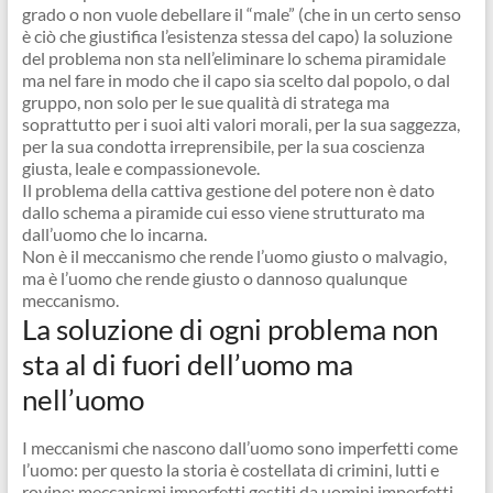
grado o non vuole debellare il “male” (che in un certo senso
è ciò che giustifica l’esistenza stessa del capo) la soluzione
del problema non sta nell’eliminare lo schema piramidale
ma nel fare in modo che il capo sia scelto dal popolo, o dal
gruppo, non solo per le sue qualità di stratega ma
soprattutto per i suoi alti valori morali, per la sua saggezza,
per la sua condotta irreprensibile, per la sua coscienza
giusta, leale e compassionevole.
Il problema della cattiva gestione del potere non è dato
dallo schema a piramide cui esso viene strutturato ma
dall’uomo che lo incarna.
Non è il meccanismo che rende l’uomo giusto o malvagio,
ma è l’uomo che rende giusto o dannoso qualunque
meccanismo.
La soluzione di ogni problema non
sta al di fuori dell’uomo ma
nell’uomo
I meccanismi che nascono dall’uomo sono imperfetti come
l’uomo: per questo la storia è costellata di crimini, lutti e
rovine: meccanismi imperfetti gestiti da uomini imperfetti.