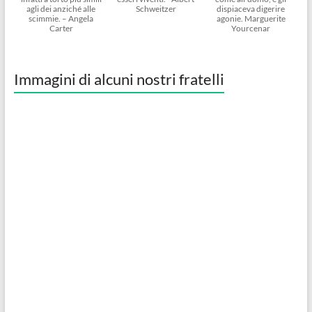
agli dei anziché alle
Schweitzer
dispiaceva digerire
scimmie. – Angela
agonie. Marguerite
Carter
Yourcenar
Immagini di alcuni nostri fratelli