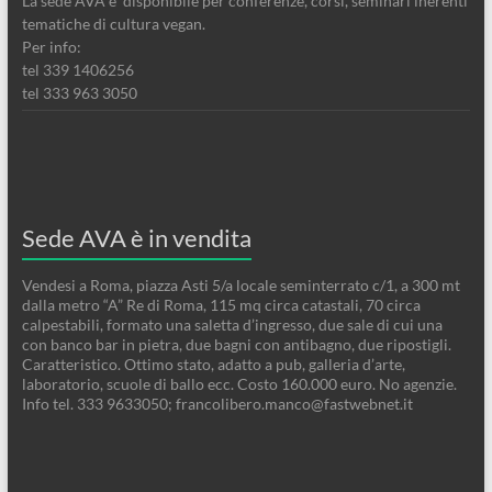
La sede AVA è disponibile per conferenze, corsi, seminari inerenti
tematiche di cultura vegan.
Per info:
tel 339 1406256
tel 333 963 3050
Sede AVA è in vendita
Vendesi a Roma, piazza Asti 5/a locale seminterrato c/1, a 300 mt
dalla metro “A” Re di Roma, 115 mq circa catastali, 70 circa
calpestabili, formato una saletta d’ingresso, due sale di cui una
con banco bar in pietra, due bagni con antibagno, due ripostigli.
Caratteristico. Ottimo stato, adatto a pub, galleria d’arte,
laboratorio, scuole di ballo ecc. Costo 160.000 euro. No agenzie.
Info tel. 333 9633050; francolibero.manco@fastwebnet.it