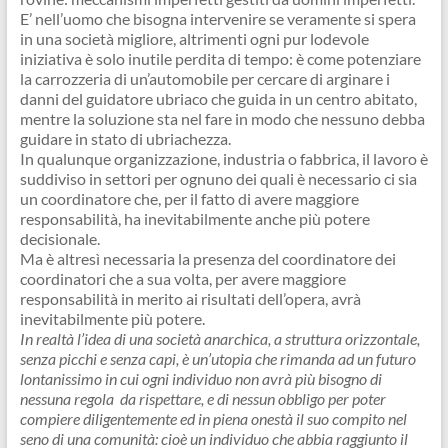
E’ nell’uomo che bisogna intervenire se veramente si spera
in una società migliore, altrimenti ogni pur lodevole
iniziativa è solo inutile perdita di tempo: è come potenziare
la carrozzeria di un’automobile per cercare di arginare i
danni del guidatore ubriaco che guida in un centro abitato,
mentre la soluzione sta nel fare in modo che nessuno debba
guidare in stato di ubriachezza.
In qualunque organizzazione, industria o fabbrica, il lavoro è
suddiviso in settori per ognuno dei quali è necessario ci sia
un coordinatore che, per il fatto di avere maggiore
responsabilità, ha inevitabilmente anche più potere
decisionale.
Ma è altresì necessaria la presenza del coordinatore dei
coordinatori che a sua volta, per avere maggiore
responsabilità in merito ai risultati dell’opera, avrà
inevitabilmente più potere.
In realtà l’idea di una società anarchica, a struttura orizzontale,
senza picchi e senza capi, è un’utopia che rimanda ad un futuro
lontanissimo in cui ogni individuo non avrà più bisogno di
nessuna regola da rispettare, e di nessun obbligo per poter
compiere diligentemente ed in piena onestà il suo compito nel
seno di una comunità: cioè un individuo che abbia raggiunto il