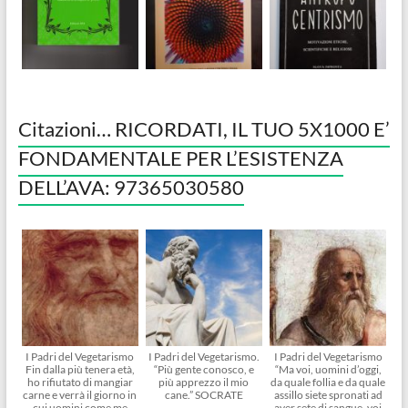
Citazioni… RICORDATI, IL TUO 5X1000 E’
FONDAMENTALE PER L’ESISTENZA
DELL’AVA: 97365030580
I Padri del Vegetarismo
I Padri del Vegetarismo.
I Padri del Vegetarismo
Fin dalla più tenera età,
“Più gente conosco, e
“Ma voi, uomini d’oggi,
ho rifiutato di mangiar
più apprezzo il mio
da quale follia e da quale
carne e verrà il giorno in
cane.” SOCRATE
assillo siete spronati ad
cui uomini come me
aver sete di sangue, voi