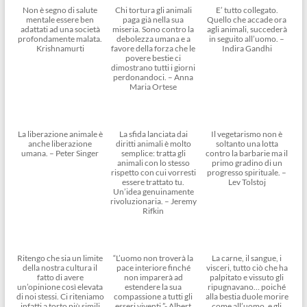
Non è segno di salute
Chi tortura gli animali
E’ tutto collegato.
mentale essere ben
paga già nella sua
Quello che accade ora
adattati ad una società
miseria. Sono contro la
agli animali, succederà
profondamente malata.
debolezza umana e a
in seguito all’uomo. –
Krishnamurti
favore della forza che le
Indira Gandhi
povere bestie ci
dimostrano tutti i giorni
perdonandoci. – Anna
Maria Ortese
La liberazione animale è
La sfida lanciata dai
Il vegetarismo non è
anche liberazione
diritti animali è molto
soltanto una lotta
umana. – Peter Singer
semplice: tratta gli
contro la barbarie ma il
animali con lo stesso
primo gradino di un
rispetto con cui vorresti
progresso spirituale. –
essere trattato tu.
Lev Tolstoj
Un’idea genuinamente
rivoluzionaria. – Jeremy
Rifkin
Ritengo che sia un limite
“L’uomo non troverà la
La carne, il sangue, i
della nostra cultura il
pace interiore finché
visceri, tutto ciò che ha
fatto di avere
non imparerà ad
palpitato e vissuto gli
un’opinione così elevata
estendere la sua
ripugnavano… poiché
di noi stessi. Ci riteniamo
compassione a tutti gli
alla bestia duole morire
infatti a torto più simili
esseri viventi.”- Albert
come all’uomo, e gli