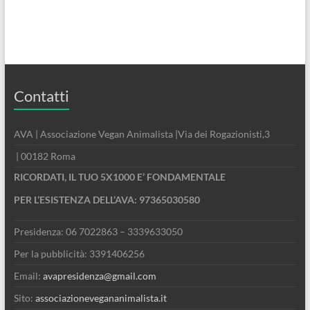
Contatti
AVA | Associazione Vegan Animalista |Via dei Rogazionisti,3
| 00182 Roma
RICORDATI, IL TUO 5X1000 E’ FONDAMENTALE
PER L’ESISTENZA DELL’AVA: 97365030580
Presidenza: 06 7022863 – 3339633050
Per la pubblicità: 3391406256
Email:
avapresidenza@gmail.com
Sito:
associazionevegananimalista.it