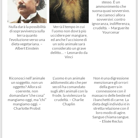
stesso. È un
ammonimento che
suona quasi sovversivo.
Facciamoci allora
sovversivi: contro
ignoranza, indifferenza,
Nulla darà la possibilità
Verrà il tempo in cui
crudeltà. – Marguerite
di sopravvivenza sulla
l’uomo non dovrà più
Yourcenar
terra quanto
uccidere per mangiare,
l’evoluzione verso una
ed anche l’uccisione di
dieta vegetariana. –
un solo animale sarà
Albert Einstein
considerato un grave
delitto… – Leonardo da
Vinci
Riconosci nell’animale
L’uomo è un animale
Non è una digressione
un soggetto, non un
addomesticato che per
menzionare gli orrori
oggetto? Allora sii
secoli ha comandato
della guerra in
coerente, non
sugli altri animali con la
connessione con il
domandare “che cosa”
frode, la violenza e la
massacro delle bestie ed
mangiamo oggi, ma “chi”
crudeltà. – Charlie
i banchetti di carne. La
mangiamo oggi. –
Chaplin
dieta degli individui è in
Charlotte Probst
stretta relazione con il
loro modo di agire.
Sangue chiama sangue.
– Elisée Reclus