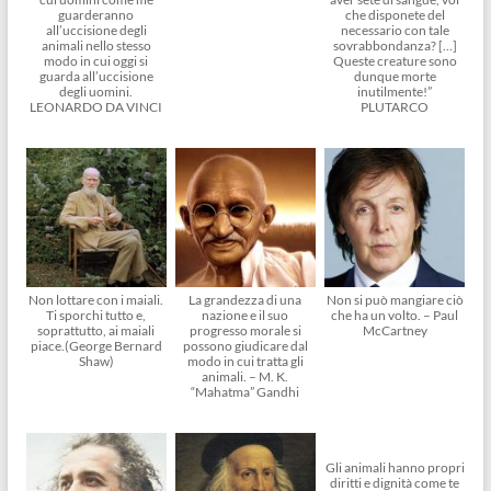
guarderanno
che disponete del
all’uccisione degli
necessario con tale
animali nello stesso
sovrabbondanza? […]
modo in cui oggi si
Queste creature sono
guarda all’uccisione
dunque morte
degli uomini.
inutilmente!”
LEONARDO DA VINCI
PLUTARCO
Non lottare con i maiali.
La grandezza di una
Non si può mangiare ciò
Ti sporchi tutto e,
nazione e il suo
che ha un volto. – Paul
soprattutto, ai maiali
progresso morale si
McCartney
piace.(George Bernard
possono giudicare dal
Shaw)
modo in cui tratta gli
animali. – M. K.
“Mahatma” Gandhi
Gli animali hanno propri
diritti e dignità come te