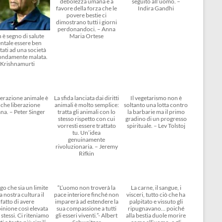
debolezza umana e a
seguito all’uomo. –
favore della forza che le
Indira Gandhi
povere bestie ci
dimostrano tutti i giorni
perdonandoci. – Anna
 è segno di salute
Maria Ortese
ntale essere ben
tati ad una società
ondamente malata.
Krishnamurti
berazione animale è
La sfida lanciata dai diritti
Il vegetarismo non è
che liberazione
animali è molto semplice:
soltanto una lotta contro
na. – Peter Singer
tratta gli animali con lo
la barbarie ma il primo
stesso rispetto con cui
gradino di un progresso
vorresti essere trattato
spirituale. – Lev Tolstoj
tu. Un’idea
genuinamente
rivoluzionaria. – Jeremy
Rifkin
go che sia un limite
“L’uomo non troverà la
La carne, il sangue, i
a nostra cultura il
pace interiore finché non
visceri, tutto ciò che ha
fatto di avere
imparerà ad estendere la
palpitato e vissuto gli
inione così elevata
sua compassione a tutti
ripugnavano… poiché
 stessi. Ci riteniamo
gli esseri viventi.”- Albert
alla bestia duole morire