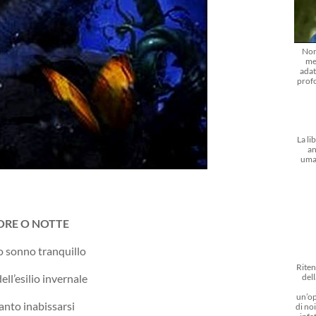
Non
me
adat
prof
La li
an
uma
ORE O NOTTE
o sonno tranquillo
Riten
dell
ll’esilio invernale
un’op
ianto inabissarsi
di noi