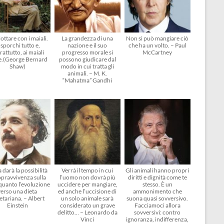
ottare con i maiali.
La grandezza di una
Non si può mangiare ciò
 sporchi tutto e,
nazione e il suo
che ha un volto. – Paul
rattutto, ai maiali
progresso morale si
McCartney
e.(George Bernard
possono giudicare dal
Shaw)
modo in cui tratta gli
animali. – M. K.
“Mahatma” Gandhi
 darà la possibilità
Verrà il tempo in cui
Gli animali hanno propri
opravvivenza sulla
l’uomo non dovrà più
diritti e dignità come te
 quanto l’evoluzione
uccidere per mangiare,
stesso. È un
verso una dieta
ed anche l’uccisione di
ammonimento che
etariana. – Albert
un solo animale sarà
suona quasi sovversivo.
Einstein
considerato un grave
Facciamoci allora
delitto… – Leonardo da
sovversivi: contro
Vinci
ignoranza, indifferenza,