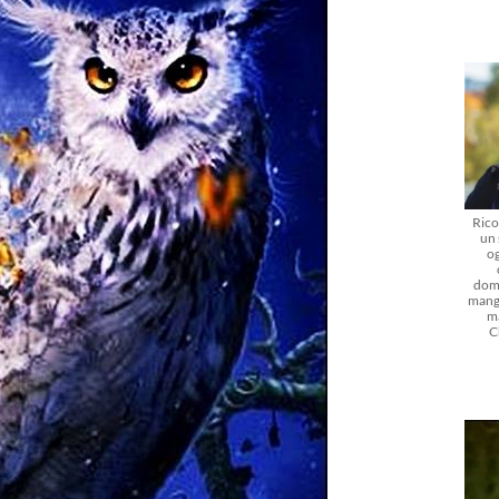
Rico
un 
og
dom
mangi
m
C