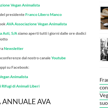
azione Vegan Animalista
 del presidente
Franco Libero Manco
book
AVA Associazione Vegan Animalista
a Asti, 5/A
siamo aperti tutti i giorni dalle ore dodici
iotto
tra
Newsletter
deoconferenze dal nostro canale
Youtube
gruppi su Facebook:
Vegan Animalista
Fra
 Rifugi di Animali Liberi
con
Veg
 ANNUALE AVA
suoi