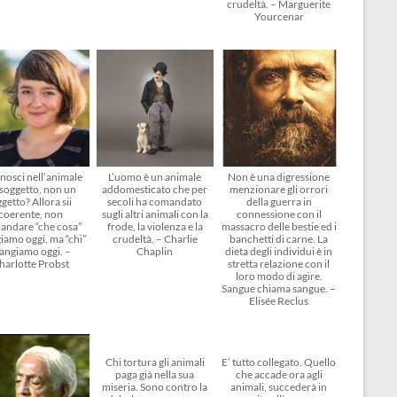
crudeltà. – Marguerite
Yourcenar
nosci nell’animale
L’uomo è un animale
Non è una digressione
soggetto, non un
addomesticato che per
menzionare gli orrori
getto? Allora sii
secoli ha comandato
della guerra in
coerente, non
sugli altri animali con la
connessione con il
andare “che cosa”
frode, la violenza e la
massacro delle bestie ed i
amo oggi, ma “chi”
crudeltà. – Charlie
banchetti di carne. La
angiamo oggi. –
Chaplin
dieta degli individui è in
harlotte Probst
stretta relazione con il
loro modo di agire.
Sangue chiama sangue. –
Elisée Reclus
Chi tortura gli animali
E’ tutto collegato. Quello
paga già nella sua
che accade ora agli
miseria. Sono contro la
animali, succederà in