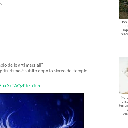
o
Non l
Ti
sop
piac
pio delle arti marziali”
’agriturismo è subito dopo lo slargo del tempio.
l/oSbxAxTAQzPbzhTd6
Nulla
di s
terra
veg