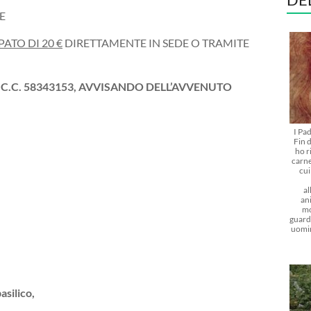
E
ATO DI 20 €
DIRETTAMENTE IN SEDE O TRAMITE
E C.C. 58343153, AVVISANDO DELL’AVVENUTO
I Pa
Fin d
ho r
carne
cu
al
ani
mo
guarda
uomi
silico,