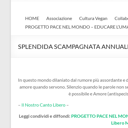
AVA
Associazione Vegan Animalista
HOME
Associazione
Cultura Vegan
Collab
PROGETTO PACE NEL MONDO – EDUCARE L’UMANIT
SPLENDIDA SCAMPAGNATA ANNUAL
In questo mondo dilaniato dal rumore più assordante e d
amore quando servono. Silenzio quando le parole non se
è possibile e Amore (antispe
–
Il Nostro Canto Libero
–
Leggi condividi e diffondi:
PROGETTO PACE NEL MOND
Libero 