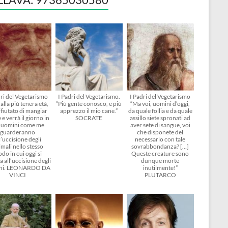
dri del Vegetarismo
I Padri del Vegetarismo.
I Padri del Vegetarismo
alla più tenera età,
“Più gente conosco, e più
“Ma voi, uomini d’oggi,
ifiutato di mangiar
apprezzo il mio cane.”
da quale follia e da quale
 e verrà il giorno in
SOCRATE
assillo siete spronati ad
i uomini come me
aver sete di sangue, voi
guarderanno
che disponete del
l’uccisione degli
necessario con tale
mali nello stesso
sovrabbondanza? […]
do in cui oggi si
Queste creature sono
 all’uccisione degli
dunque morte
ni. LEONARDO DA
inutilmente!”
VINCI
PLUTARCO