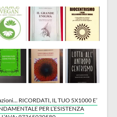
azioni… RICORDATI, IL TUO 5X1000 E’
NDAMENTALE PER L’ESISTENZA
LL’AVA: 97365030580