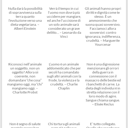
Nulla darà la possibilità
Verrà il tempo in cui
Gli animali hanno propri
di sopravvivenza sulla
l’uomo non dovrà più
diritti e dignità come te
terra quanto
uccidere per mangiare,
stesso. È un
l’evoluzione verso una
ed anche l’uccisione di
ammonimento che
dieta vegetariana. –
un solo animale sarà
suona quasi sovversivo.
Albert Einstein
considerato un grave
Facciamoci allora
delitto… – Leonardo da
sovversivi: contro
Vinci
ignoranza, indifferenza,
crudeltà. – Marguerite
Yourcenar
Riconosci nell’animale
L’uomo è un animale
Non è una digressione
un soggetto, non un
addomesticato che per
menzionare gli orrori
oggetto? Allora sii
secoli ha comandato
della guerra in
coerente, non
sugli altri animali con la
connessione con il
domandare “che cosa”
frode, la violenza e la
massacro delle bestie ed
mangiamo oggi, ma “chi”
crudeltà. – Charlie
i banchetti di carne. La
mangiamo oggi. –
Chaplin
dieta degli individui è in
Charlotte Probst
stretta relazione con il
loro modo di agire.
Sangue chiama sangue.
– Elisée Reclus
Non è segno di salute
Chi tortura gli animali
E’ tutto collegato.
mentale essere ben
paga già nella sua
Quello che accade ora