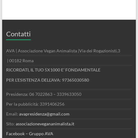
Contatti
AVA | Associazione Vegan Animalista |Via dei Rogazionisti,3
| 00182 Roma
RICORDATI, IL TUO 5X1000 E’ FONDAMENTALE
PER L’ESISTENZA DELL’AVA: 97365030580
Presidenza: 06 7022863 – 3339633050
Per la pubblicità: 3391406256
Email:
avapresidenza@gmail.com
Sito:
associazionevegananimalista.it
Facebook – Gruppo AVA