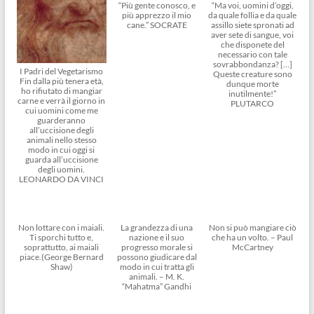
“Più gente conosco, e
“Ma voi, uomini d’oggi,
più apprezzo il mio
da quale follia e da quale
cane.” SOCRATE
assillo siete spronati ad
aver sete di sangue, voi
che disponete del
necessario con tale
sovrabbondanza? […]
I Padri del Vegetarismo
Queste creature sono
Fin dalla più tenera età,
dunque morte
ho rifiutato di mangiar
inutilmente!”
carne e verrà il giorno in
PLUTARCO
cui uomini come me
guarderanno
all’uccisione degli
animali nello stesso
modo in cui oggi si
guarda all’uccisione
degli uomini.
LEONARDO DA VINCI
Non lottare con i maiali.
La grandezza di una
Non si può mangiare ciò
Ti sporchi tutto e,
nazione e il suo
che ha un volto. – Paul
soprattutto, ai maiali
progresso morale si
McCartney
piace.(George Bernard
possono giudicare dal
Shaw)
modo in cui tratta gli
animali. – M. K.
“Mahatma” Gandhi