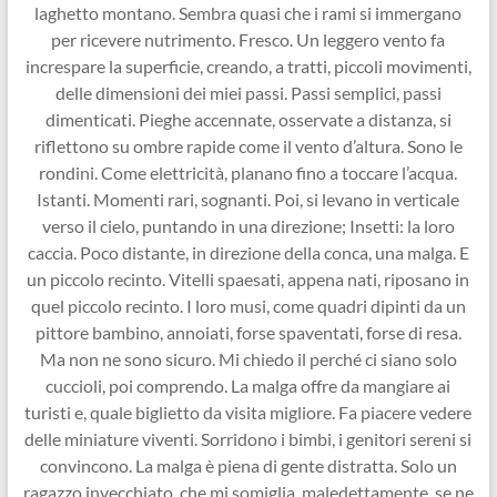
laghetto montano. Sembra quasi che i rami si immergano
per ricevere nutrimento. Fresco. Un leggero vento fa
increspare la superficie, creando, a tratti, piccoli movimenti,
delle dimensioni dei miei passi. Passi semplici, passi
dimenticati. Pieghe accennate, osservate a distanza, si
riflettono su ombre rapide come il vento d’altura. Sono le
rondini. Come elettricità, planano fino a toccare l’acqua.
Istanti. Momenti rari, sognanti. Poi, si levano in verticale
verso il cielo, puntando in una direzione; Insetti: la loro
caccia. Poco distante, in direzione della conca, una malga. E
un piccolo recinto. Vitelli spaesati, appena nati, riposano in
quel piccolo recinto. I loro musi, come quadri dipinti da un
pittore bambino, annoiati, forse spaventati, forse di resa.
Ma non ne sono sicuro. Mi chiedo il perché ci siano solo
cuccioli, poi comprendo. La malga offre da mangiare ai
turisti e, quale biglietto da visita migliore. Fa piacere vedere
delle miniature viventi. Sorridono i bimbi, i genitori sereni si
convincono. La malga è piena di gente distratta. Solo un
ragazzo invecchiato, che mi somiglia, maledettamente, se ne