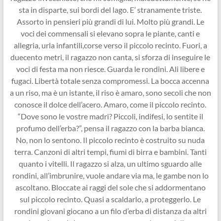
sta in disparte, sui bordi del lago. E’ stranamente triste.
Assorto in pensieri più grandi di lui. Molto più grandi. Le
voci dei commensali si elevano sopra le piante, canti e
allegria, urla infantili,corse verso il piccolo recinto. Fuori, a
duecento metri, il ragazzo non canta, si sforza di inseguire le
voci di festa ma non riesce. Guarda le rondini. Ali libere e
fugaci. Libertà totale senza compromessi. La bocca accenna
a un riso, ma è un istante, il riso è amaro, sono secoli che non
conosce il dolce dell’acero. Amaro, come il piccolo recinto.
“Dove sono le vostre madri? Piccoli, indifesi, lo sentite il
profumo dell’erba?”, pensa il ragazzo con la barba bianca.
No, non lo sentono. Il piccolo recinto è costruito su nuda
terra. Canzoni di altri tempi, fiumi di birra e bambini. Tanti
quanto i vitelli. Il ragazzo si alza, un ultimo sguardo alle
rondini, all’imbrunire, vuole andare via ma, le gambe non lo
ascoltano. Bloccate ai raggi del sole che si addormentano
sul piccolo recinto. Quasi a scaldarlo, a proteggerlo. Le
rondini giovani giocano a un filo d’erba di distanza da altri