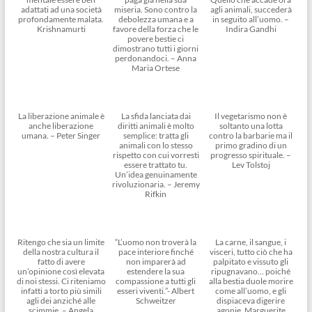
adattati ad una società
miseria. Sono contro la
agli animali, succederà
profondamente malata.
debolezza umana e a
in seguito all’uomo. –
Krishnamurti
favore della forza che le
Indira Gandhi
povere bestie ci
dimostrano tutti i giorni
perdonandoci. – Anna
Maria Ortese
La liberazione animale è
La sfida lanciata dai
Il vegetarismo non è
anche liberazione
diritti animali è molto
soltanto una lotta
umana. – Peter Singer
semplice: tratta gli
contro la barbarie ma il
animali con lo stesso
primo gradino di un
rispetto con cui vorresti
progresso spirituale. –
essere trattato tu.
Lev Tolstoj
Un’idea genuinamente
rivoluzionaria. – Jeremy
Rifkin
Ritengo che sia un limite
“L’uomo non troverà la
La carne, il sangue, i
della nostra cultura il
pace interiore finché
visceri, tutto ciò che ha
fatto di avere
non imparerà ad
palpitato e vissuto gli
un’opinione così elevata
estendere la sua
ripugnavano… poiché
di noi stessi. Ci riteniamo
compassione a tutti gli
alla bestia duole morire
infatti a torto più simili
esseri viventi.”- Albert
come all’uomo, e gli
agli dei anziché alle
Schweitzer
dispiaceva digerire
scimmie. – Angela
agonie. Marguerite