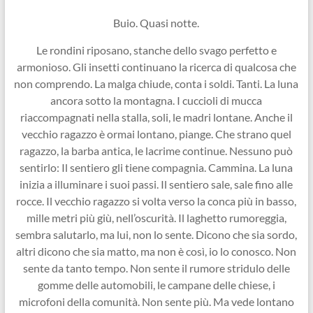
Buio. Quasi notte.
Le rondini riposano, stanche dello svago perfetto e
armonioso. Gli insetti continuano la ricerca di qualcosa che
non comprendo. La malga chiude, conta i soldi. Tanti. La luna
ancora sotto la montagna. I cuccioli di mucca
riaccompagnati nella stalla, soli, le madri lontane. Anche il
vecchio ragazzo è ormai lontano, piange. Che strano quel
ragazzo, la barba antica, le lacrime continue. Nessuno può
sentirlo: Il sentiero gli tiene compagnia. Cammina. La luna
inizia a illuminare i suoi passi. Il sentiero sale, sale fino alle
rocce. Il vecchio ragazzo si volta verso la conca più in basso,
mille metri più giù, nell’oscurità. Il laghetto rumoreggia,
sembra salutarlo, ma lui, non lo sente. Dicono che sia sordo,
altri dicono che sia matto, ma non è così, io lo conosco. Non
sente da tanto tempo. Non sente il rumore stridulo delle
gomme delle automobili, le campane delle chiese, i
microfoni della comunità. Non sente più. Ma vede lontano