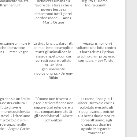
ondamente malata.
debolezza umana e a
seguito all’uomo. –
Krishnamurti
favore della forza che le
Indira Gandhi
povere bestie ci
dimostrano tutti i giorni
perdonandoci. – Anna
Maria Ortese
berazione animale è
La sfida lanciata dai diritti
Il vegetarismo non è
che liberazione
animali è molto semplice:
soltanto una lotta contro
na. – Peter Singer
tratta gli animali con lo
la barbarie ma il primo
stesso rispetto con cui
gradino di un progresso
vorresti essere trattato
spirituale. – Lev Tolstoj
tu. Un’idea
genuinamente
rivoluzionaria. – Jeremy
Rifkin
go che sia un limite
“L’uomo non troverà la
La carne, il sangue, i
a nostra cultura il
pace interiore finché non
visceri, tutto ciò che ha
fatto di avere
imparerà ad estendere la
palpitato e vissuto gli
inione così elevata
sua compassione a tutti
ripugnavano… poiché
 stessi. Ci riteniamo
gli esseri viventi.”- Albert
alla bestia duole morire
ti a torto più simili
Schweitzer
come all’uomo, e gli
i dei anziché alle
dispiaceva digerire
ie. – Angela Carter
agonie. Marguerite
Yourcenar