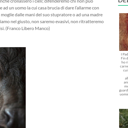
nche crollassero i cieli; difenderemo chi non può
ce ad un uomo la cui casa brucia di dare l’allarme con
a moglie dalle mani del suo stupratore o ad una madre
Siamo nel giusto, non saremo evasivi, non ritratteremo
isi. (Franco Libero Manco)
I Pa
Fin d
ho r
carne
cu
al
ani
mo
guarda
uomi