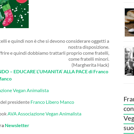
telli e quindi non è che si devono considerare oggetti a
nostra disposizione.
frire e quindi dobbiamo trattarli proprio come fratelli,
come fratelli minori.
(Margherita Hack)
O – EDUCARE L’UMANITA’ ALLA PACE di Franco
Manco
azione Vegan Animalista
Fra
 del presidente
Franco Libero Manco
con
book
AVA Associazione Vegan Animalista
Veg
tra
Newsletter
suoi