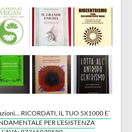
azioni… RICORDATI, IL TUO 5X1000 E’
NDAMENTALE PER L’ESISTENZA
LL’AVA: 97365030580