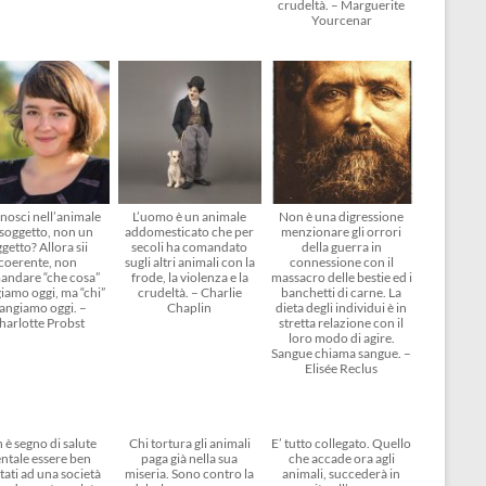
crudeltà. – Marguerite
Yourcenar
nosci nell’animale
L’uomo è un animale
Non è una digressione
soggetto, non un
addomesticato che per
menzionare gli orrori
getto? Allora sii
secoli ha comandato
della guerra in
coerente, non
sugli altri animali con la
connessione con il
andare “che cosa”
frode, la violenza e la
massacro delle bestie ed i
amo oggi, ma “chi”
crudeltà. – Charlie
banchetti di carne. La
angiamo oggi. –
Chaplin
dieta degli individui è in
harlotte Probst
stretta relazione con il
loro modo di agire.
Sangue chiama sangue. –
Elisée Reclus
 è segno di salute
Chi tortura gli animali
E’ tutto collegato. Quello
ntale essere ben
paga già nella sua
che accade ora agli
tati ad una società
miseria. Sono contro la
animali, succederà in