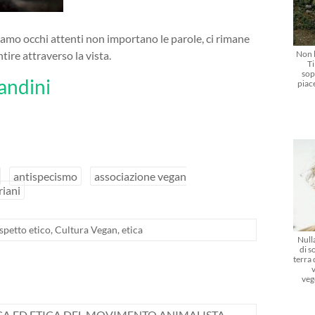
iamo occhi attenti non importano le parole, ci rimane
Non l
tire attraverso la vista.
Ti
sop
Bandini
piac
antispecismo
associazione vegan
riani
spetto etico
,
Cultura Vegan
,
etica
Nulla
di s
terra
veg
CA ED ETICA DEL MOVIMENTO ANIMALISTA
→