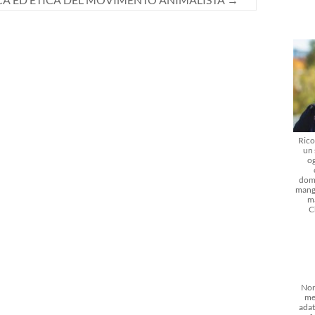
Rico
un 
og
dom
mangi
m
C
Non
me
adat