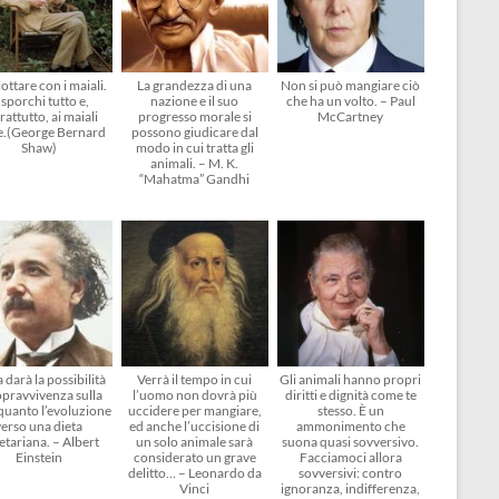
ottare con i maiali.
La grandezza di una
Non si può mangiare ciò
 sporchi tutto e,
nazione e il suo
che ha un volto. – Paul
rattutto, ai maiali
progresso morale si
McCartney
e.(George Bernard
possono giudicare dal
Shaw)
modo in cui tratta gli
animali. – M. K.
“Mahatma” Gandhi
 darà la possibilità
Verrà il tempo in cui
Gli animali hanno propri
opravvivenza sulla
l’uomo non dovrà più
diritti e dignità come te
 quanto l’evoluzione
uccidere per mangiare,
stesso. È un
verso una dieta
ed anche l’uccisione di
ammonimento che
etariana. – Albert
un solo animale sarà
suona quasi sovversivo.
Einstein
considerato un grave
Facciamoci allora
delitto… – Leonardo da
sovversivi: contro
Vinci
ignoranza, indifferenza,