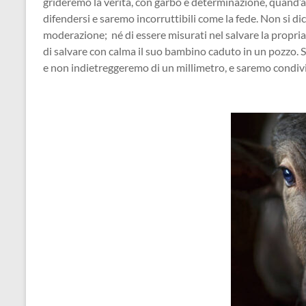
grideremo la verità, con garbo e determinazione, quand’a
difendersi e saremo incorruttibili come la fede. Non si di
moderazione; né di essere misurati nel salvare la propri
di salvare con calma il suo bambino caduto in un pozzo. 
e non indietreggeremo di un millimetro, e saremo condiv