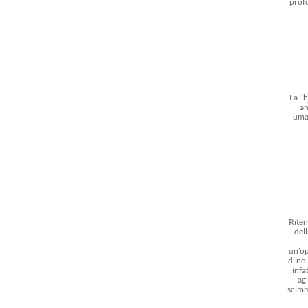
prof
La li
an
uma
Riten
dell
un’op
di noi
infat
agl
scimm