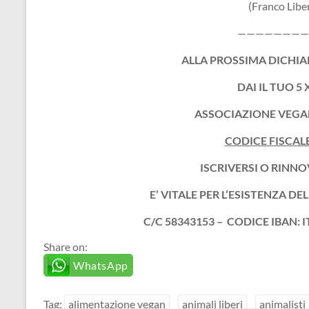
(Franco Lib
————————
ALLA PROSSIMA DICHIA
DAI IL TUO
5 
ASSOCIAZIONE VEGAN
CODICE FISCAL
ISCRIVERSI O RINNO
E’ VITALE PER L’ESISTENZA D
C/C 58343153 –
CODICE IBAN: I
Share on:
WhatsApp
Tag:
alimentazione vegan
animali liberi
animalisti