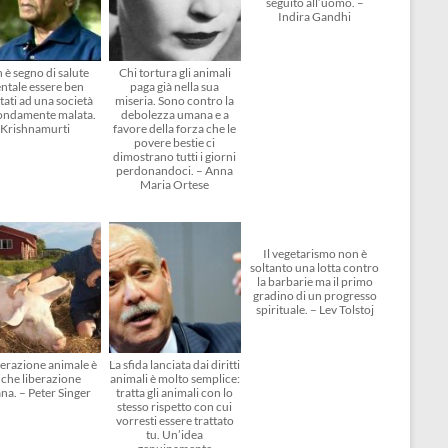
seguito all’uomo. –
Indira Gandhi
 è segno di salute
Chi tortura gli animali
ntale essere ben
paga già nella sua
tati ad una società
miseria. Sono contro la
ondamente malata.
debolezza umana e a
Krishnamurti
favore della forza che le
povere bestie ci
dimostrano tutti i giorni
perdonandoci. – Anna
Maria Ortese
Il vegetarismo non è
soltanto una lotta contro
la barbarie ma il primo
gradino di un progresso
spirituale. – Lev Tolstoj
berazione animale è
La sfida lanciata dai diritti
che liberazione
animali è molto semplice:
na. – Peter Singer
tratta gli animali con lo
stesso rispetto con cui
vorresti essere trattato
tu. Un’idea