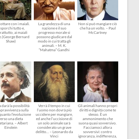
ottare con i maiali.
La grandezza di una
Non si può mangiare ciò
 sporchi tutto e,
nazione e il suo
che ha un volto. – Paul
rattutto, ai maiali
progresso morale si
McCartney
e.(George Bernard
possono giudicare dal
Shaw)
modo in cui tratta gli
animali. – M. K.
“Mahatma” Gandhi
 darà la possibilità
Verrà il tempo in cui
Gli animali hanno propri
opravvivenza sulla
l’uomo non dovrà più
diritti e dignità come te
 quanto l’evoluzione
uccidere per mangiare,
stesso. È un
verso una dieta
ed anche l’uccisione di
ammonimento che
etariana. – Albert
un solo animale sarà
suona quasi sovversivo.
Einstein
considerato un grave
Facciamoci allora
delitto… – Leonardo da
sovversivi: contro
Vinci
ignoranza, indifferenza,