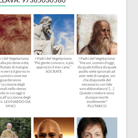
dri del Vegetarismo
I Padri del Vegetarismo.
I Padri del Vegetarismo
alla più tenera età,
“Più gente conosco, e più
“Ma voi, uomini d’oggi,
ifiutato di mangiar
apprezzo il mio cane.”
da quale follia e da quale
 e verrà il giorno in
SOCRATE
assillo siete spronati ad
i uomini come me
aver sete di sangue, voi
guarderanno
che disponete del
l’uccisione degli
necessario con tale
mali nello stesso
sovrabbondanza? […]
do in cui oggi si
Queste creature sono
 all’uccisione degli
dunque morte
ni. LEONARDO DA
inutilmente!”
VINCI
PLUTARCO