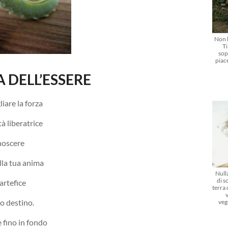
Non l
Ti
sop
piac
 DELL’ESSERE
liare la forza
à liberatrice
noscere
lla tua anima
Nulla
di s
artefice
terra
o destino.
veg
 fino in fondo