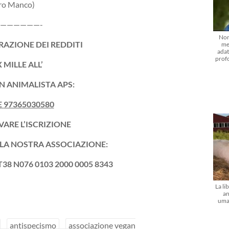
ero Manco)
——————-
Non
RAZIONE DEI REDDITI
me
adat
prof
X MILLE ALL’
 ANIMALISTA APS:
E
97365030580
VARE L’ISCRIZIONE
ELLA NOSTRA ASSOCIAZIONE:
T38 N076 0103 2000 0005 8343
La li
an
uma
antispecismo
associazione vegan