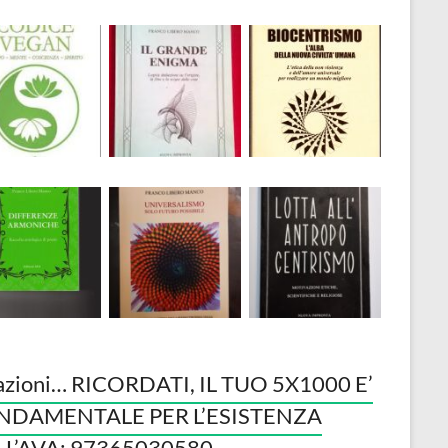
azioni… RICORDATI, IL TUO 5X1000 E’
NDAMENTALE PER L’ESISTENZA
LL’AVA: 97365030580