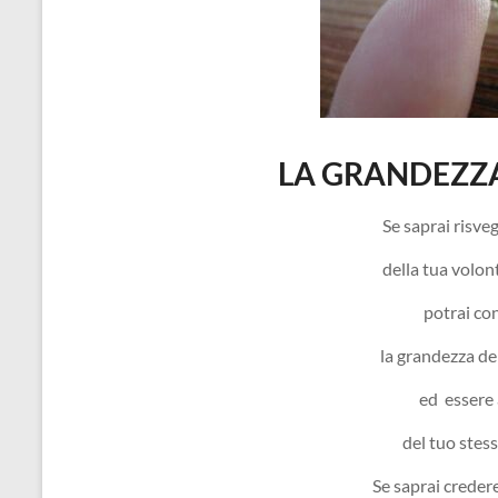
LA GRANDEZZA
Se saprai risveg
della tua volont
potrai co
la grandezza de
ed essere 
del tuo stess
Se saprai credere