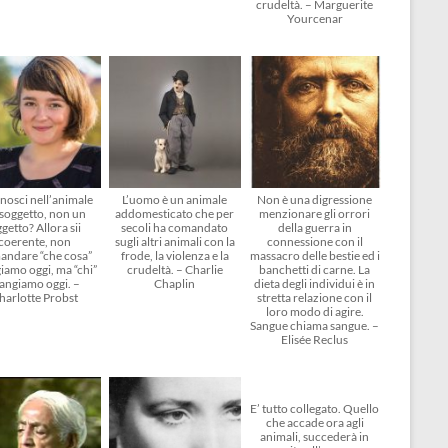
crudeltà. – Marguerite
Yourcenar
nosci nell’animale
L’uomo è un animale
Non è una digressione
soggetto, non un
addomesticato che per
menzionare gli orrori
getto? Allora sii
secoli ha comandato
della guerra in
coerente, non
sugli altri animali con la
connessione con il
andare “che cosa”
frode, la violenza e la
massacro delle bestie ed i
amo oggi, ma “chi”
crudeltà. – Charlie
banchetti di carne. La
angiamo oggi. –
Chaplin
dieta degli individui è in
harlotte Probst
stretta relazione con il
loro modo di agire.
Sangue chiama sangue. –
Elisée Reclus
E’ tutto collegato. Quello
che accade ora agli
animali, succederà in