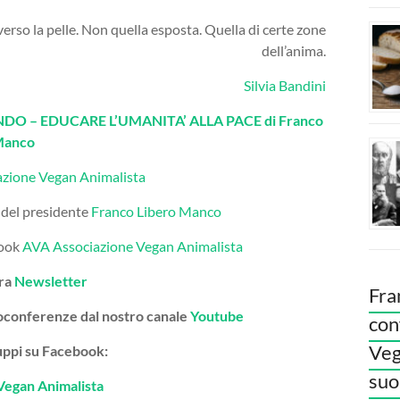
erso la pelle. Non quella esposta. Quella di certe zone
dell’anima.
Silvia Bandini
O – EDUCARE L’UMANITA’ ALLA PACE di Franco
Manco
azione Vegan Animalista
 del presidente
Franco Libero Manco
book
AVA Associazione Vegan Animalista
tra
Newsletter
Fra
deoconferenze dal nostro canale
Youtube
con
Veg
gruppi su Facebook:
suoi
Vegan Animalista