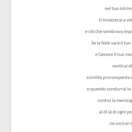
nel tuo intrin
ti innalzerai a ve
e ciò che sembrava impo
Se la fede sarà il tu
e l’amore il tuo ves
sentirai d
scintilla prorompente di
e quando condurrai la 
contro la menzogn
al di là di ogni p
ne uscirai v