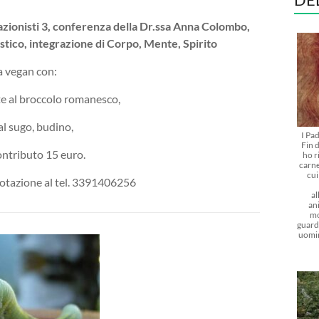
azionisti 3, conferenza della Dr.ssa Anna Colombo,
stico, integrazione di Corpo, Mente, Spirito
a vegan con:
te al broccolo romanesco,
al sugo, budino,
I Pa
Fin d
ontributo 15 euro.
ho r
carne
cu
enotazione al tel. 3391406256
al
ani
mo
guarda
uomi