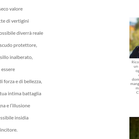
seco valore
tte di vertigini
ssibile diverrà reale
o scudo protettore,
sillo inalberato,
Rico
un 
i essere
og
dom
 forza e di bellezza,
mangi
m
C
tua intima battaglia
a e l’illusione
ossibile insidia
incitore.