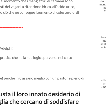
te dal momento che i mangiatori di carnami sono
dom
mangi
i dei vegani a ritenzione idrica, all’acido urico,
m
C
tto ciò che ne consegue l’aumento di colesterolo, di
———————–
Non
me
adat
prof
 Adelphi)
pratica che ha la sua logica perversa nel culto
ne) perché ingrassano meglio con un pastone pieno di
La li
an
uma
ta il loro innato desiderio di
lia che cercano di soddisfare