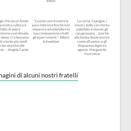
Rifkin
go che sia un limite
“L’uomo non troverà la
La carne, il sangue, i
a nostra cultura il
pace interiore finché non
visceri, tutto ciò che ha
fatto di avere
imparerà ad estendere la
palpitato e vissuto gli
inione così elevata
sua compassione a tutti
ripugnavano… poiché
 stessi. Ci riteniamo
gli esseri viventi.”- Albert
alla bestia duole morire
ti a torto più simili
Schweitzer
come all’uomo, e gli
i dei anziché alle
dispiaceva digerire
ie. – Angela Carter
agonie. Marguerite
Yourcenar
agini di alcuni nostri fratelli