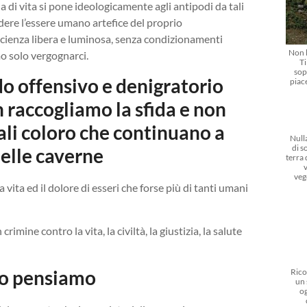
a di vita si pone ideologicamente agli antipodi da tali
ndere l’essere umano artefice del proprio
scienza libera e luminosa, senza condizionamenti
Non l
o solo vergognarci.
Ti
sop
do offensivo e denigratorio
piac
n raccogliamo la sfida e non
ali coloro che continuano a
Nulla
di s
delle caverne
terra
veg
vita ed il dolore di esseri che forse più di tanti umani
ine contro la vita, la civiltà, la giustizia, la salute
lo pensiamo
Rico
un 
og