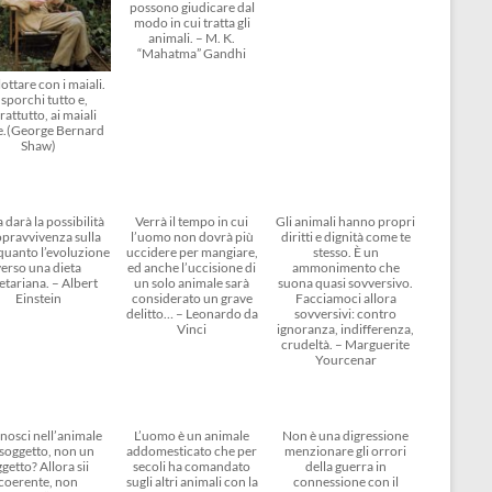
possono giudicare dal
modo in cui tratta gli
animali. – M. K.
“Mahatma” Gandhi
ottare con i maiali.
 sporchi tutto e,
rattutto, ai maiali
e.(George Bernard
Shaw)
 darà la possibilità
Verrà il tempo in cui
Gli animali hanno propri
opravvivenza sulla
l’uomo non dovrà più
diritti e dignità come te
 quanto l’evoluzione
uccidere per mangiare,
stesso. È un
verso una dieta
ed anche l’uccisione di
ammonimento che
etariana. – Albert
un solo animale sarà
suona quasi sovversivo.
Einstein
considerato un grave
Facciamoci allora
delitto… – Leonardo da
sovversivi: contro
Vinci
ignoranza, indifferenza,
crudeltà. – Marguerite
Yourcenar
nosci nell’animale
L’uomo è un animale
Non è una digressione
soggetto, non un
addomesticato che per
menzionare gli orrori
getto? Allora sii
secoli ha comandato
della guerra in
coerente, non
sugli altri animali con la
connessione con il