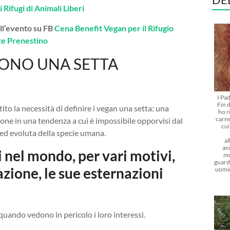
 Rifugi di Animali Liberi
all’evento su FB
Cena Benefit Vegan per il Rifugio
te Prenestino
SONO UNA SETTA
I Pa
Fin d
ito la necessità di definire i vegan una setta: una
ho r
carne
rsone in una tendenza a cui è impossibile opporvisi dal
cu
ed evoluta della specie umana.
al
ani
i nel mondo, per vari motivi,
mo
guarda
azione, le sue esternazioni
uomi
quando vedono in pericolo i loro interessi.