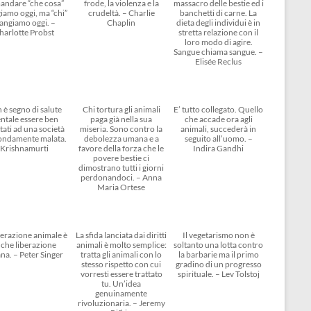
andare “che cosa”
frode, la violenza e la
massacro delle bestie ed i
amo oggi, ma “chi”
crudeltà. – Charlie
banchetti di carne. La
angiamo oggi. –
Chaplin
dieta degli individui è in
harlotte Probst
stretta relazione con il
loro modo di agire.
Sangue chiama sangue. –
Elisée Reclus
 è segno di salute
Chi tortura gli animali
E’ tutto collegato. Quello
ntale essere ben
paga già nella sua
che accade ora agli
tati ad una società
miseria. Sono contro la
animali, succederà in
ondamente malata.
debolezza umana e a
seguito all’uomo. –
Krishnamurti
favore della forza che le
Indira Gandhi
povere bestie ci
dimostrano tutti i giorni
perdonandoci. – Anna
Maria Ortese
berazione animale è
La sfida lanciata dai diritti
Il vegetarismo non è
che liberazione
animali è molto semplice:
soltanto una lotta contro
na. – Peter Singer
tratta gli animali con lo
la barbarie ma il primo
stesso rispetto con cui
gradino di un progresso
vorresti essere trattato
spirituale. – Lev Tolstoj
tu. Un’idea
genuinamente
rivoluzionaria. – Jeremy