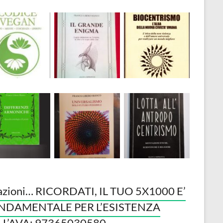
azioni… RICORDATI, IL TUO 5X1000 E’
NDAMENTALE PER L’ESISTENZA
LL’AVA: 97365030580