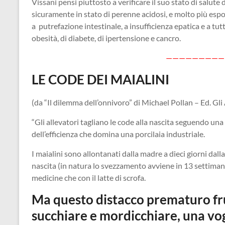
Vissani pensi piuttosto a verificare il suo stato di salu
sicuramente in stato di perenne acidosi, e molto più espost
a putrefazione intestinale, a insufficienza epatica e a tu
obesità, di diabete, di ipertensione e cancro.
—————————
LE CODE DEI MAIALINI
(da “Il dilemma dell’onnivoro” di Michael Pollan – Ed. Gli
“Gli allevatori tagliano le code alla nascita seguendo una 
dell’efficienza che domina una porcilaia industriale.
I maialini sono allontanati dalla madre a dieci giorni dalla
nascita (in natura lo svezzamento avviene in 13 settima
medicine che con il latte di scrofa.
Ma questo distacco prematuro frus
succhiare e mordicchiare, una vog