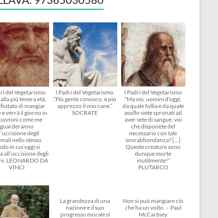
dri del Vegetarismo
I Padri del Vegetarismo.
I Padri del Vegetarismo
alla più tenera età,
“Più gente conosco, e più
“Ma voi, uomini d’oggi,
ifiutato di mangiar
apprezzo il mio cane.”
da quale follia e da quale
 e verrà il giorno in
SOCRATE
assillo siete spronati ad
i uomini come me
aver sete di sangue, voi
guarderanno
che disponete del
l’uccisione degli
necessario con tale
mali nello stesso
sovrabbondanza? […]
do in cui oggi si
Queste creature sono
 all’uccisione degli
dunque morte
ni. LEONARDO DA
inutilmente!”
VINCI
PLUTARCO
La grandezza di una
Non si può mangiare ciò
nazione e il suo
che ha un volto. – Paul
progresso morale si
McCartney