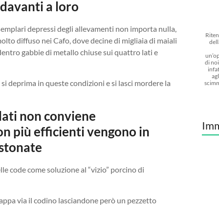
 davanti a loro
semplari depressi degli allevamenti non importa nulla,
Riten
lto diffuso nei Cafo, dove decine di migliaia di maiali
dell
 dentro gabbie di metallo chiuse sui quattro lati e
un’op
di noi
infat
agl
 si deprima in queste condizioni e si lasci mordere la
scimm
lati non conviene
Imm
 più efficienti vengono in
stonate
le code come soluzione al “vizio” porcino di
trappa via il codino lasciandone però un pezzetto