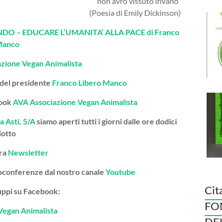
non avrò vissuto invano”
(Poesia di Emily Dickinson)
O – EDUCARE L’UMANITA’ ALLA PACE di Franco
Manco
azione Vegan Animalista
 del presidente
Franco Libero Manco
book
AVA Associazione Vegan Animalista
a Asti, 5/A
siamo aperti tutti i giorni dalle ore dodici
iotto
tra
Newsletter
deoconferenze dal nostro canale
Youtube
Cit
gruppi su Facebook:
FO
Vegan Animalista
DE