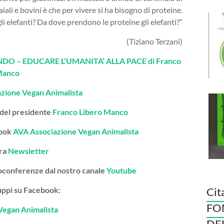
maiali e bovini è che per vivere si ha bisogno di proteine.
gli elefanti? Da dove prendono le proteine gli elefanti?”
(Tiziano Terzani)
O – EDUCARE L’UMANITA’ ALLA PACE di Franco
Manco
azione Vegan Animalista
 del presidente
Franco Libero Manco
book
AVA Associazione Vegan Animalista
tra
Newsletter
deoconferenze dal nostro canale
Youtube
gruppi su Facebook:
Cit
FO
Vegan Animalista
DE