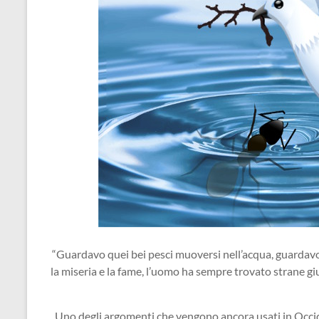
“Guardavo quei bei pesci muoversi nell’acqua, guardavo 
la miseria e la fame, l’uomo ha sempre trovato st
rane gi
Uno degli argomenti che vengono ancora usati in Occide