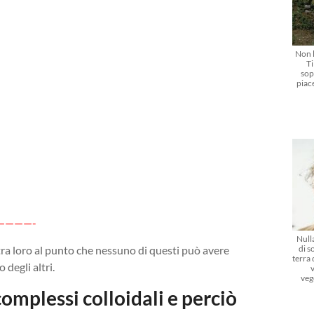
Non l
Ti
sop
piac
————-
Nulla
tra loro al punto che nessuno di questi può avere
di s
terra
degli altri.
veg
complessi colloidali e perciò