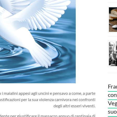
Fra
i maialini appesi agli uncini e pensavo a come, a parte
con
ustificazioni per la sua violenza carnivora nei confronti
Veg
degli altri esseri viventi.
suoi
nte per giustificare il massacro annuo di centinaia di