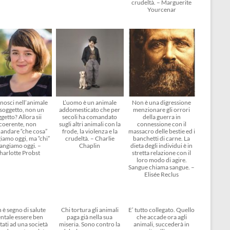
crudeltà. – Marguerite
Yourcenar
nosci nell’animale
L’uomo è un animale
Non è una digressione
soggetto, non un
addomesticato che per
menzionare gli orrori
getto? Allora sii
secoli ha comandato
della guerra in
coerente, non
sugli altri animali con la
connessione con il
andare “che cosa”
frode, la violenza e la
massacro delle bestie ed i
amo oggi, ma “chi”
crudeltà. – Charlie
banchetti di carne. La
angiamo oggi. –
Chaplin
dieta degli individui è in
harlotte Probst
stretta relazione con il
loro modo di agire.
Sangue chiama sangue. –
Elisée Reclus
 è segno di salute
Chi tortura gli animali
E’ tutto collegato. Quello
ntale essere ben
paga già nella sua
che accade ora agli
tati ad una società
miseria. Sono contro la
animali, succederà in