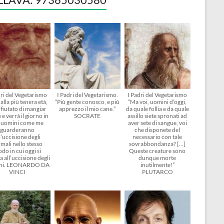
dri del Vegetarismo
I Padri del Vegetarismo.
I Padri del Vegetarismo
alla più tenera età,
“Più gente conosco, e più
“Ma voi, uomini d’oggi,
ifiutato di mangiar
apprezzo il mio cane.”
da quale follia e da quale
 e verrà il giorno in
SOCRATE
assillo siete spronati ad
i uomini come me
aver sete di sangue, voi
guarderanno
che disponete del
l’uccisione degli
necessario con tale
mali nello stesso
sovrabbondanza? […]
do in cui oggi si
Queste creature sono
 all’uccisione degli
dunque morte
ni. LEONARDO DA
inutilmente!”
VINCI
PLUTARCO