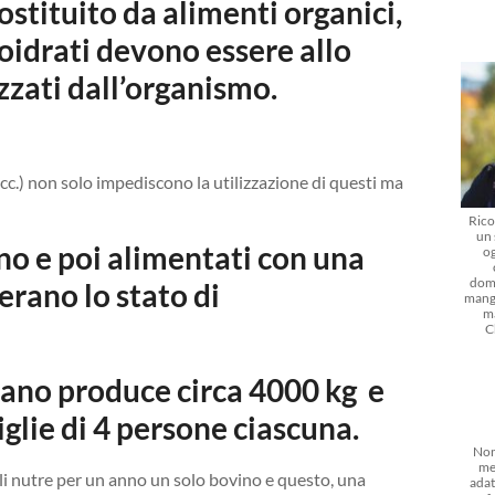
ostituito da alimenti organici,
rboidrati devono essere allo
izzati dall’organismo.
ecc.) non solo impediscono la utilizzazione di questi ma
Rico
un 
uno e poi alimentati con una
og
dom
rano lo stato di
mangi
m
C
grano produce circa 4000 kg e
glie di 4 persone ciascuna.
Non
me
ali nutre per un anno un solo bovino e questo, una
adat