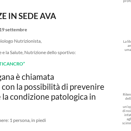
prof
 IN SEDE AVA
 19 settembre
Biologo Nutrizionista,
La li
an
uma
e la Salute, Nutrizione dello sportivo:
NTICANCRO”
gana è chiamata
on la possibilità di prevenire
e la condizione patologica in
Riten
dell
un’op
di noi
infat
agl
scimm