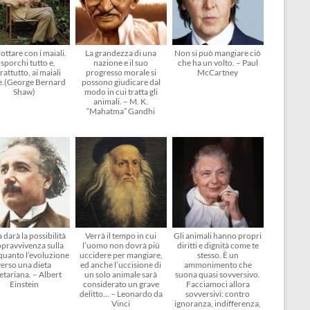
ottare con i maiali.
La grandezza di una
Non si può mangiare ciò
 sporchi tutto e,
nazione e il suo
che ha un volto. – Paul
rattutto, ai maiali
progresso morale si
McCartney
e.(George Bernard
possono giudicare dal
Shaw)
modo in cui tratta gli
animali. – M. K.
“Mahatma” Gandhi
 darà la possibilità
Verrà il tempo in cui
Gli animali hanno propri
opravvivenza sulla
l’uomo non dovrà più
diritti e dignità come te
 quanto l’evoluzione
uccidere per mangiare,
stesso. È un
verso una dieta
ed anche l’uccisione di
ammonimento che
etariana. – Albert
un solo animale sarà
suona quasi sovversivo.
Einstein
considerato un grave
Facciamoci allora
delitto… – Leonardo da
sovversivi: contro
Vinci
ignoranza, indifferenza,