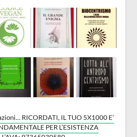
azioni… RICORDATI, IL TUO 5X1000 E’
NDAMENTALE PER L’ESISTENZA
LL’AVA: 97365030580