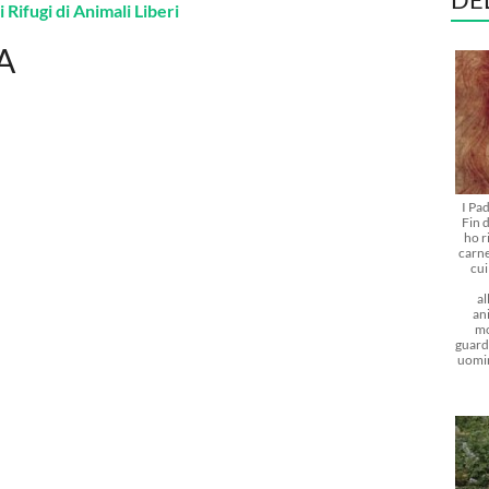
 Rifugi di Animali Liberi
A
I Pa
Fin d
ho r
carne
cu
al
ani
mo
guarda
uomi