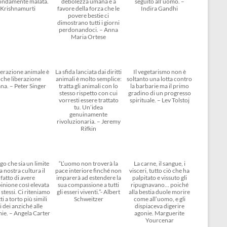
ondamente malata.
debolezza umana e a
seguito all’uomo. –
Krishnamurti
favore della forza che le
Indira Gandhi
povere bestie ci
dimostrano tutti i giorni
perdonandoci. – Anna
Maria Ortese
berazione animale è
La sfida lanciata dai diritti
Il vegetarismo non è
che liberazione
animali è molto semplice:
soltanto una lotta contro
na. – Peter Singer
tratta gli animali con lo
la barbarie ma il primo
stesso rispetto con cui
gradino di un progresso
vorresti essere trattato
spirituale. – Lev Tolstoj
tu. Un’idea
genuinamente
rivoluzionaria. – Jeremy
Rifkin
go che sia un limite
“L’uomo non troverà la
La carne, il sangue, i
a nostra cultura il
pace interiore finché non
visceri, tutto ciò che ha
fatto di avere
imparerà ad estendere la
palpitato e vissuto gli
inione così elevata
sua compassione a tutti
ripugnavano… poiché
 stessi. Ci riteniamo
gli esseri viventi.”- Albert
alla bestia duole morire
ti a torto più simili
Schweitzer
come all’uomo, e gli
i dei anziché alle
dispiaceva digerire
ie. – Angela Carter
agonie. Marguerite
Yourcenar