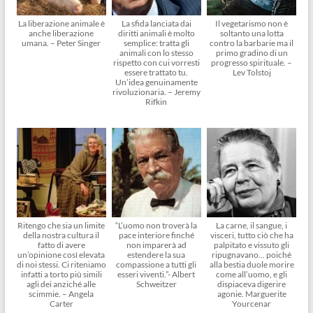
La liberazione animale è
La sfida lanciata dai
Il vegetarismo non è
anche liberazione
diritti animali è molto
soltanto una lotta
umana. – Peter Singer
semplice: tratta gli
contro la barbarie ma il
animali con lo stesso
primo gradino di un
rispetto con cui vorresti
progresso spirituale. –
essere trattato tu.
Lev Tolstoj
Un’idea genuinamente
rivoluzionaria. – Jeremy
Rifkin
Ritengo che sia un limite
“L’uomo non troverà la
La carne, il sangue, i
della nostra cultura il
pace interiore finché
visceri, tutto ciò che ha
fatto di avere
non imparerà ad
palpitato e vissuto gli
un’opinione così elevata
estendere la sua
ripugnavano… poiché
di noi stessi. Ci riteniamo
compassione a tutti gli
alla bestia duole morire
infatti a torto più simili
esseri viventi.”- Albert
come all’uomo, e gli
agli dei anziché alle
Schweitzer
dispiaceva digerire
scimmie. – Angela
agonie. Marguerite
Carter
Yourcenar