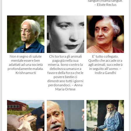
Sangue chiama sangue.
– Elisée Reclus
Non è segno di salute
Chi tortura gli animali
E’ tutto collegato.
mentale essere ben
paga già nella sua
Quello che accade ora
adattati ad una società
miseria. Sono contro la
agli animali, succederà
profondamente malata.
debolezza umana e a
in seguito all’uomo. –
Krishnamurti
favore della forza che le
Indira Gandhi
povere bestie ci
dimostrano tutti i giorni
perdonandoci. – Anna
Maria Ortese