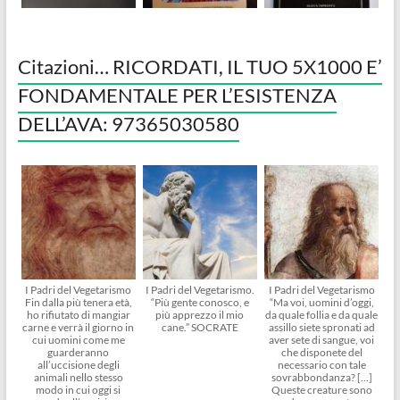
Citazioni… RICORDATI, IL TUO 5X1000 E’
FONDAMENTALE PER L’ESISTENZA
DELL’AVA: 97365030580
I Padri del Vegetarismo
I Padri del Vegetarismo.
I Padri del Vegetarismo
Fin dalla più tenera età,
“Più gente conosco, e
“Ma voi, uomini d’oggi,
ho rifiutato di mangiar
più apprezzo il mio
da quale follia e da quale
carne e verrà il giorno in
cane.” SOCRATE
assillo siete spronati ad
cui uomini come me
aver sete di sangue, voi
guarderanno
che disponete del
all’uccisione degli
necessario con tale
animali nello stesso
sovrabbondanza? […]
modo in cui oggi si
Queste creature sono