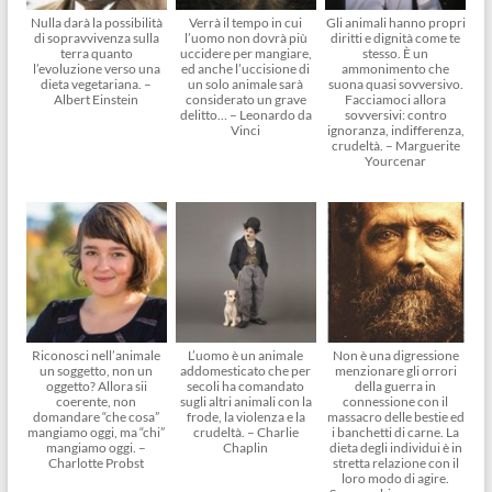
Nulla darà la possibilità
Verrà il tempo in cui
Gli animali hanno propri
di sopravvivenza sulla
l’uomo non dovrà più
diritti e dignità come te
terra quanto
uccidere per mangiare,
stesso. È un
l’evoluzione verso una
ed anche l’uccisione di
ammonimento che
dieta vegetariana. –
un solo animale sarà
suona quasi sovversivo.
Albert Einstein
considerato un grave
Facciamoci allora
delitto… – Leonardo da
sovversivi: contro
Vinci
ignoranza, indifferenza,
crudeltà. – Marguerite
Yourcenar
Riconosci nell’animale
L’uomo è un animale
Non è una digressione
un soggetto, non un
addomesticato che per
menzionare gli orrori
oggetto? Allora sii
secoli ha comandato
della guerra in
coerente, non
sugli altri animali con la
connessione con il
domandare “che cosa”
frode, la violenza e la
massacro delle bestie ed
mangiamo oggi, ma “chi”
crudeltà. – Charlie
i banchetti di carne. La
mangiamo oggi. –
Chaplin
dieta degli individui è in
Charlotte Probst
stretta relazione con il
loro modo di agire.