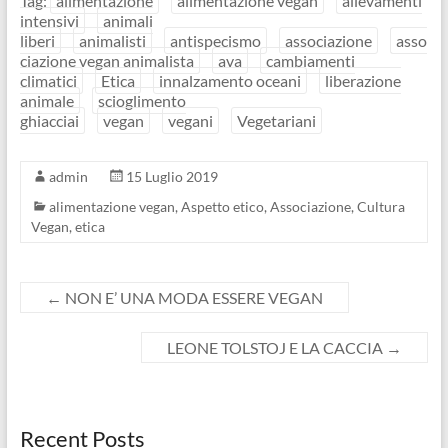
Tag:
alimentazione
alimentazione vegan
allevamenti
intensivi
animali
liberi
animalisti
antispecismo
associazione
asso
ciazione vegan animalista
ava
cambiamenti
climatici
Etica
innalzamento oceani
liberazione
animale
scioglimento
ghiacciai
vegan
vegani
Vegetariani
admin
15 Luglio 2019
alimentazione vegan
,
Aspetto etico
,
Associazione
,
Cultura
Vegan
,
etica
←
NON E’ UNA MODA ESSERE VEGAN
LEONE TOLSTOJ E LA CACCIA
→
Recent Posts