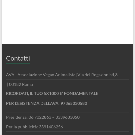
Contatti
AVA | Associazione Vegan Animalista |Via dei Rogazionisti,3
| 00182 Roma
RICORDATI, IL TUO 5X1000 E’ FONDAMENTALE
PER L’ESISTENZA DELL’AVA: 97365030580
Presidenza: 06 7022863 – 3339633050
Per la pubblicità: 3391406256